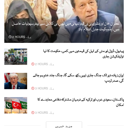
عمران خان اور بشریٰ بی بی قیدِ تنہائی میں نہیں، بی کلاس سے بہتر سہولیات حاصل
ہیں، ایڈووکیٹ جنرل اسلام آباد
2 HOURS پہلے
پیٹرول، ڈیزل اور مٹی کے تیل کی قیمتوں میں کمی، حکومت کا نیا
نوٹیفکیشن جاری
2 HOURS پہلے
ایران زیادہ دیر تک جنگ جاری نہیں رکھ سکے گا، جنگ جلد ختم ہو جائے
گی، صدر ٹرمپ
3 HOURS پہلے
پاکستان، سعودی عرب اور ترکیہ کے درمیان مشترکہ دفاعی معاہدے کا
امکان
3 HOURS پہلے
مزید خبریں