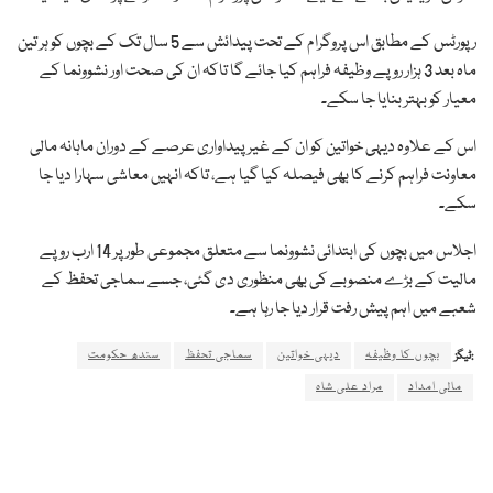
رپورٹس کے مطابق اس پروگرام کے تحت پیدائش سے 5 سال تک کے بچوں کو ہر تین
ماہ بعد 3 ہزار روپے وظیفہ فراہم کیا جائے گا تاکہ ان کی صحت اور نشوونما کے
معیار کو بہتر بنایا جا سکے۔
اس کے علاوہ دیہی خواتین کو ان کے غیر پیداواری عرصے کے دوران ماہانہ مالی
معاونت فراہم کرنے کا بھی فیصلہ کیا گیا ہے، تاکہ انہیں معاشی سہارا دیا جا
سکے۔
اجلاس میں بچوں کی ابتدائی نشوونما سے متعلق مجموعی طور پر 14 ارب روپے
مالیت کے بڑے منصوبے کی بھی منظوری دی گئی، جسے سماجی تحفظ کے
شعبے میں اہم پیش رفت قرار دیا جا رہا ہے۔
بچوں کا وظیفہ
دیہی خواتین
سماجی تحفظ
سندھ حکومت
ٹیگز:
مالی امداد
مراد علی شاہ