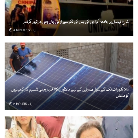
شارع فیصل پر جامعہ کراچی کی بس کی ٹکر سے لڑکی جاں بحق، ڈرائیور گرفتار
4 MINUTES پہلے
25 کلو واٹ تک کے سولر صارفین کے لیے منظوری کا اختیار بجلی تقسیم کار کمپنیوں
کو منتقل
2 HOURS پہلے