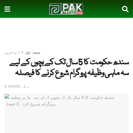
صفحہ اول
اہم خبریں
سندھ حکومت کا 5 سال تک کے بچوں کے لیے
سہ ماہی وظیفہ پروگرام شروع کرنے کا فیصلہ
3 months پہلے