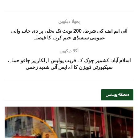
پچھلا دیکھیں
آئی ایم ایف کی شرط، 200 یونٹ تک بجلی پر دی جانے والی
عمومی سبسڈی ختم کرنے کا فیصلہ
اگلا دیکھیں
اسلام آباد: کشمیر چوک کے قریب پولیس اہلکار پر چاقو حملہ،
سیکیورٹی ڈویژن کا اے ایس آئی شدید زخمی
متعلقہ
پوسٹس