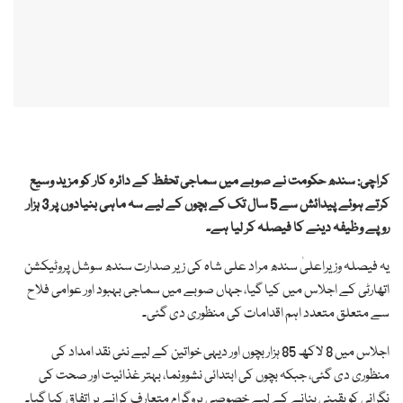
کراچی: سندھ حکومت نے صوبے میں سماجی تحفظ کے دائرہ کار کو مزید وسیع
کرتے ہوئے پیدائش سے 5 سال تک کے بچوں کے لیے سہ ماہی بنیادوں پر 3 ہزار
روپے وظیفہ دینے کا فیصلہ کر لیا ہے۔
یہ فیصلہ وزیراعلیٰ سندھ مراد علی شاہ کی زیر صدارت سندھ سوشل پروٹیکشن
اتھارٹی کے اجلاس میں کیا گیا، جہاں صوبے میں سماجی بہبود اور عوامی فلاح
سے متعلق متعدد اہم اقدامات کی منظوری دی گئی۔
اجلاس میں 8 لاکھ 85 ہزار بچوں اور دیہی خواتین کے لیے نئی نقد امداد کی
منظوری دی گئی، جبکہ بچوں کی ابتدائی نشوونما، بہتر غذائیت اور صحت کی
نگرانی کو یقینی بنانے کے لیے خصوصی پروگرام متعارف کرانے پر اتفاق کیا گیا۔