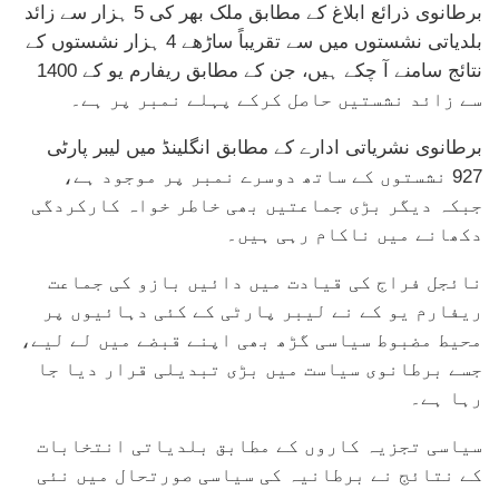
برطانوی ذرائع ابلاغ کے مطابق ملک بھر کی 5 ہزار سے زائد
بلدیاتی نشستوں میں سے تقریباً ساڑھے 4 ہزار نشستوں کے
نتائج سامنے آ چکے ہیں، جن کے مطابق ریفارم یو کے 1400
سے زائد نشستیں حاصل کرکے پہلے نمبر پر ہے۔
برطانوی نشریاتی ادارے کے مطابق انگلینڈ میں لیبر پارٹی
927 نشستوں کے ساتھ دوسرے نمبر پر موجود ہے،
جبکہ دیگر بڑی جماعتیں بھی خاطر خواہ کارکردگی
دکھانے میں ناکام رہی ہیں۔
نائجل فراج کی قیادت میں دائیں بازو کی جماعت
ریفارم یو کے نے لیبر پارٹی کے کئی دہائیوں پر
محیط مضبوط سیاسی گڑھ بھی اپنے قبضے میں لے لیے،
جسے برطانوی سیاست میں بڑی تبدیلی قرار دیا جا
رہا ہے۔
سیاسی تجزیہ کاروں کے مطابق بلدیاتی انتخابات
کے نتائج نے برطانیہ کی سیاسی صورتحال میں نئی