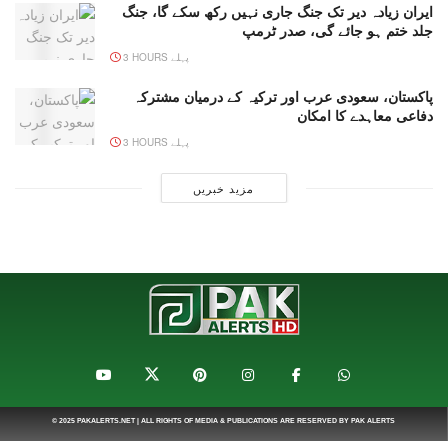
ایران زیادہ دیر تک جنگ جاری نہیں رکھ سکے گا، جنگ
جلد ختم ہو جائے گی، صدر ٹرمپ
3 HOURS پہلے
پاکستان، سعودی عرب اور ترکیہ کے درمیان مشترکہ
دفاعی معاہدے کا امکان
3 HOURS پہلے
مزید خبریں
© 2025
PAKALERTS.NET
| ALL RIGHTS OF MEDIA & PUBLICATIONS ARE RESERVED BY
PAK ALERTS