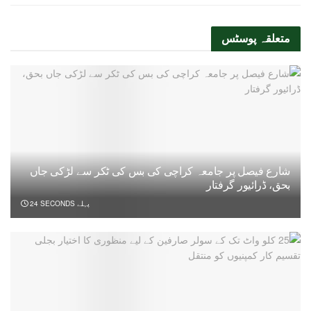
متعلقہ
پوسٹس
شارع فیصل پر جامعہ کراچی کی بس کی ٹکر سے لڑکی جاں
بحق، ڈرائیور گرفتار
24 SECONDS پہلے