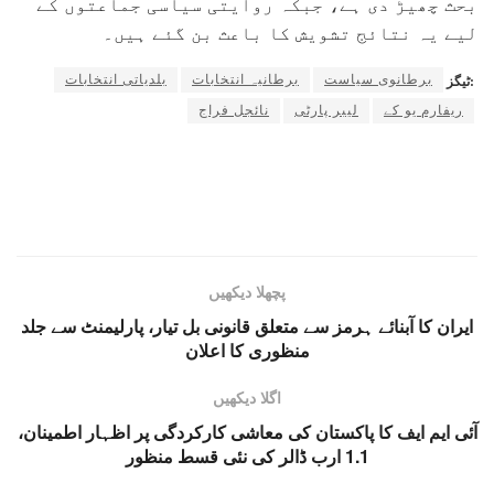
بحث چھیڑ دی ہے، جبکہ روایتی سیاسی جماعتوں کے
لیے یہ نتائج تشویش کا باعث بن گئے ہیں۔
برطانوی سیاست
برطانیہ انتخابات
بلدیاتی انتخابات
ٹیگز:
ریفارم یو کے
لیبر پارٹی
نائجل فراج
پچھلا دیکھیں
ایران کا آبنائے ہرمز سے متعلق قانونی بل تیار، پارلیمنٹ سے جلد
منظوری کا اعلان
اگلا دیکھیں
آئی ایم ایف کا پاکستان کی معاشی کارکردگی پر اظہار اطمینان،
1.1 ارب ڈالر کی نئی قسط منظور