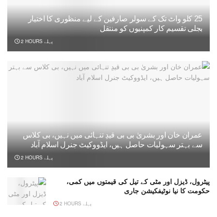
25 کلو واٹ تک کے سولر صارفین کے لیے منظوری کا اختیار
بجلی تقسیم کار کمپنیوں کو منتقل
2 HOURS پہلے
عمران خان اور بشریٰ بی بی قیدِ تنہائی میں نہیں، بی کلاس
سے بہتر سہولیات حاصل ہیں، ایڈووکیٹ جنرل اسلام آباد
2 HOURS پہلے
پیٹرول، ڈیزل اور مٹی کے تیل کی قیمتوں میں کمی،
حکومت کا نیا نوٹیفکیشن جاری
2 HOURS پہلے