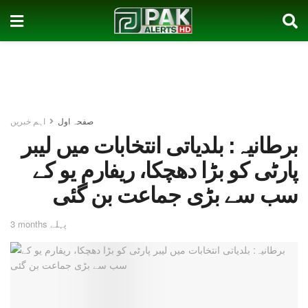
صفحہ اول
اہم خبریں
برطانیہ: بلدیاتی انتخابات میں لیبر
پارٹی کو بڑا دھچکا، ریفارم یو کے
سب سے بڑی جماعت بن گئی
3 months پہلے