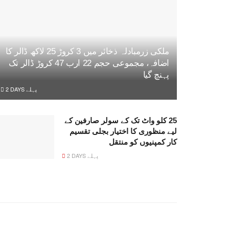
ملکی زرمبادلہ ذخائر میں 3 کروڑ 25 لاکھ ڈالر کا
اضافہ، مجموعی حجم 22 ارب 47 کروڑ ڈالر تک
پہنچ گیا
2 DAYS پہلے
25 کلو واٹ تک کے سولر صارفین کے
لیے منظوری کا اختیار بجلی تقسیم
کار کمپنیوں کو منتقل
2 DAYS پہلے