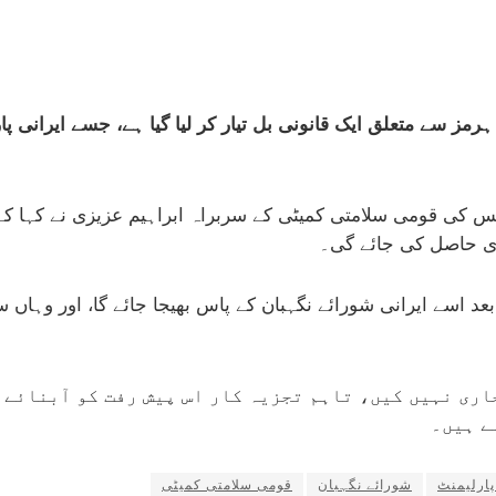
ے ہرمز سے متعلق ایک قانونی بل تیار کر لیا گیا ہے، جسے ایران
س کی قومی سلامتی کمیٹی کے سربراہ ابراہیم عزیزی نے کہا کہ
ی حاصل کی جائے گی۔
د اسے ایرانی شورائے نگہبان کے پاس بھیجا جائے گا، اور وہاں 
جاری نہیں کیں، تاہم تجزیہ کار اس پیش رفت کو آبنائے 
ے ہیں۔
پارلیمنٹ
شورائے نگہبان
قومی سلامتی کمیٹی