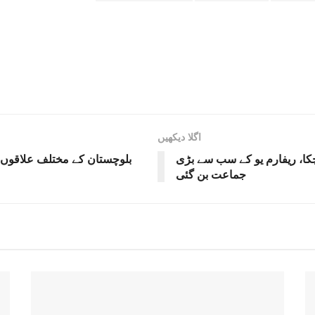
اگلا دیکھیں
دھچکا، ریفارم یو کے سب سے بڑی
جماعت بن گئی