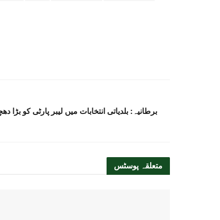
برطانیہ: بلدیاتی انتخابات میں لیبر پارٹی کو بڑا 
متعلقہ
پوسٹس