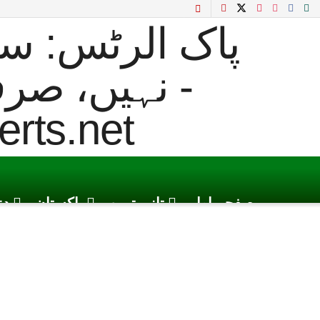
صفحہ اول
تازہ ترین
پاکستان
دن