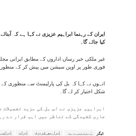
ایران کے رہنما ابراہیم عزیزی نے کہا ہے کہ آبنائ
کیا جائے گا۔
غیر ملکی خبر رساں اداروں کے مطابق ایرانی مجل
فوری طور پر اوپن سیشن میں پیش کر کے منظور
انہوں نے کہا کہ بل کی پارلیمنٹ سے منظوری کے بع
شکل اختیار کر لے گا۔
ابراہیم عزیزی نے اس بل کی مزید تفصیلات 
جاری کشیدگی کے تناظر میں اہم قرار دے رہ
آبنائے ہرمز
ابراہیم عزیزی
ایران
ایرانی 
ٹیگز: