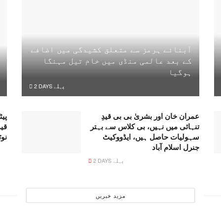
آبنائے ہرمز سے متعلق کشیدگی میں اضافے
کے بعد عالمی منڈی میں خام تیل مہنگا
ہوگیا
2 DAYS پہلے
عمران خان اور بشریٰ بی بی قیدِ
پیٹ
تنہائی میں نہیں، بی کلاس سے بہتر
قی
سہولیات حاصل ہیں، ایڈووکیٹ
نو
جنرل اسلام آباد
2 DAYS پہلے
مزید خبریں