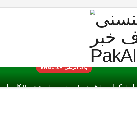
ENGLISH پاک الرٹس
یا
کھیل
شوبز
موسم
صحت
کاروبار