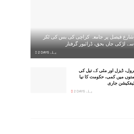
شارع فیصل پر جامعہ کراچی کی بس کی ٹکر
سے لڑکی جاں بحق، ڈرائیور گرفتار
2 DAYS پہلے
رول، ڈیزل اور مٹی کے تیل کی
متوں میں کمی، حکومت کا نیا
ٹیفکیشن جاری
2 DAYS پہلے