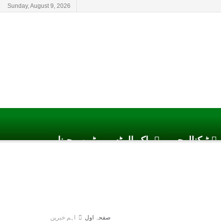
Sunday, August 9, 2026
ٹیکنالوجی
پاک الرٹس یوٹیوب چینل
صفحہ اول
اہم خبریں