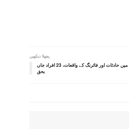
پچھلا دیکھیں
بلوچستان کے مختلف علاقوں میں حادثات اور فائرنگ کے واقعات، 23 افراد جاں
بحق