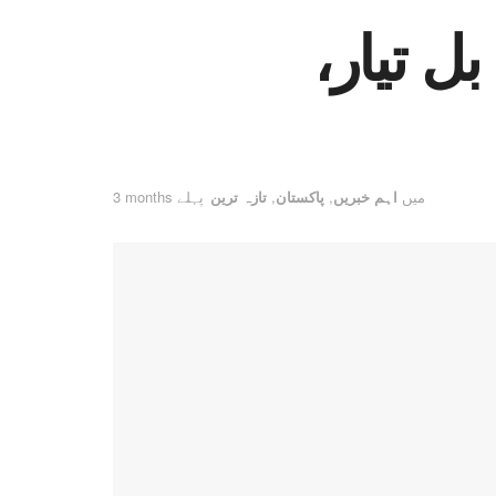
ل تیار،
میں
اہم خبریں
,
پاکستان
,
تازہ ترین
3 months پہلے