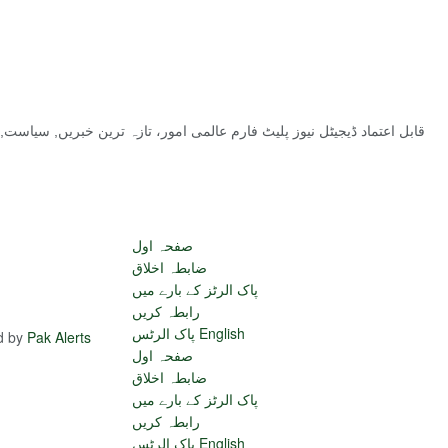
قابل اعتماد ڈیجیٹل نیوز پلیٹ فارم عالمی امور، تازہ ترین خبریں, سیاس
صفحہ اول
ضابطہ اخلاق
پاک الرٹز کے بارے میں
رابطہ کریں
پاک الرٹس English
ed by
Pak Alerts
صفحہ اول
ضابطہ اخلاق
پاک الرٹز کے بارے میں
رابطہ کریں
پاک الرٹس English