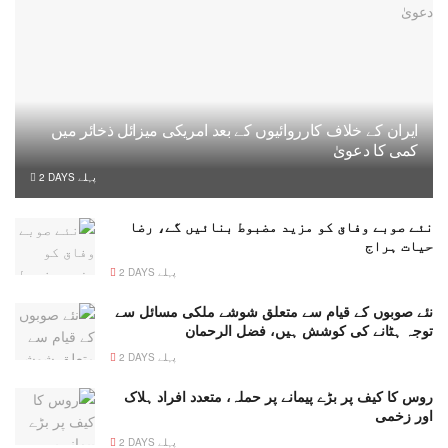
ایران کے خلاف کارروائیوں کے بعد امریکی میزائل ذخائر میں
کمی کا دعویٰ
2 DAYS پہلے
نئے صوبے وفاق کو مزید مضبوط بنائیں گے، رضا
حیات ہراج
2 DAYS پہلے
نئے صوبوں کے قیام سے متعلق شوشے ملکی مسائل سے
توجہ ہٹانے کی کوشش ہیں، فضل الرحمان
2 DAYS پہلے
روس کا کیف پر بڑے پیمانے پر حملہ، متعدد افراد ہلاک
اور زخمی
2 DAYS پہلے