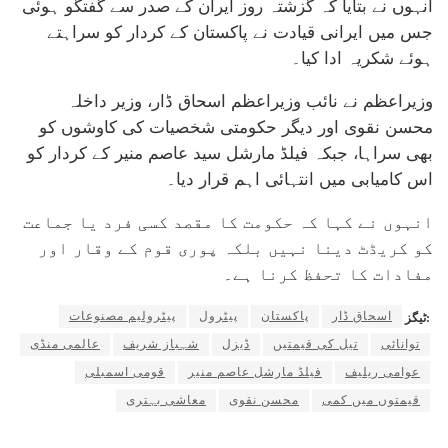
انہوں نے بتایا کہ گزشتہ روز ایران کے صدر سے گفتگو ہوئی
جس میں ایرانی قیادت نے پاکستان کے کردار کو سراہتے
ہوئے شکریہ ادا کیا۔
وزیراعظم نے نائب وزیراعظم اسحاق ڈار، وزیر داخلہ
محسن نقوی اور دیگر حکومتی شخصیات کی کاوشوں کو
بھی سراہا، جبکہ فیلڈ مارشل سید عاصم منیر کے کردار کو
اس کامیابی میں انتہائی اہم قرار دیا۔
انہوں نے کہا کہ حکومت کا مقصد کسی فرد یا جماعت
کو کریڈٹ دینا نہیں بلکہ پوری قوم کے وقار اور
مفادات کا تحفظ کرنا ہے۔
اسحاق ڈار
پاکستان
پیٹرول
پیٹرولیم مصنوعات
ٹیگز:
توانائی
تیل کی قیمتیں
ڈیزل
شہباز شریف
عالمی منڈی
عوامی ریلیف
فیلڈ مارشل عاصم منیر
قومی اسمبلی
قیمتوں میں کمی
محسن نقوی
معاشی بہتری