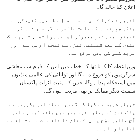
اعلان کیا جائے گا۔
انہوں نے کہا کہ چند ماہ قبل خطے میں کشیدگی اور
جنگی صورتحال کے باعث عالمی منڈی میں تیل کی
قیمتوں میں غیر معمولی اضافہ ہوا تھا، تاہم جنگ
بندی کے بعد قیمتیں تیزی سے نیچے آ رہی ہیں اور
مزید کمی کی بھی توقع ہے۔
وزیراعظم کا کہنا تھا کہ خطے میں امن کے قیام سے معاشی
سرگرمیوں کو فروغ ملے گا اور توانائی کی عالمی منڈیوں
میں استحکام پیدا ہوگا، جس کے مثبت اثرات پاکستان
سمیت دیگر ممالک پر بھی مرتب ہوں گے۔
شہباز شریف نے کہا کہ قومی اتحاد اور یکجہتی نے
پاکستان کا وقار دنیا بھر میں بلند کیا ہے اور
آج عالمی سطح پر پاکستان کا نام عزت و احترام سے
لیا جا رہا ہے۔