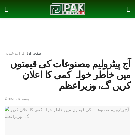
صفحہ اول
اہم خبریں
آج پیٹرولیم مصنوعات کی قیمتوں
میں خاطر خواہ کمی کا اعلان
کریں گے، وزیراعظم
2 months پہلے