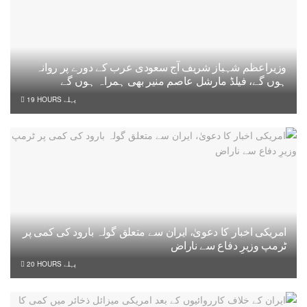
وزیراعظم شہباز شریف آج سعودی عرب کے دورے پر روانہ
ہوں گے، فیلڈ مارشل عاصم منیر بھی ہمراہ ہوں گے
19 HOURS پہلے
امریکی اخبار کا دعویٰ، ایران سے متعلق گولہ بارود کی کمی پر
ٹرمپ وزیرِ دفاع سے ناراض
20 HOURS پہلے