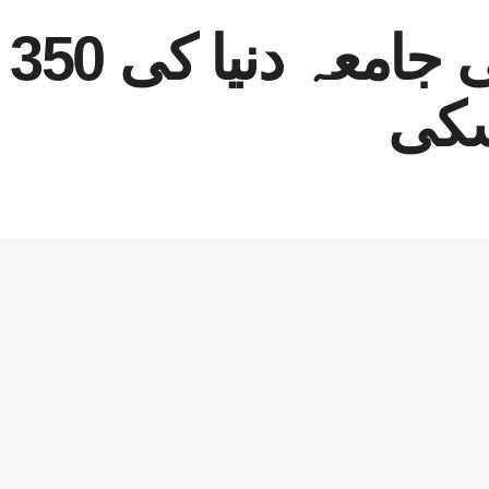
پا
سکی