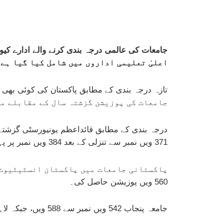
اعلیٰ تعلیمی اداروں میں شامل کیا گیا ہے
جامعات کی پوزیشن گزشتہ سال کے مقابلے می
371 ویں نمبر سے تنزلی کے بعد 384 ویں نمبر پر پہنچ گئی۔
560 ویں پوزیشن حاصل کی۔
جامعہ پنجاب 542 ویں نمبر سے 588 ویں، جبکہ لاہور یونیورسٹی آف مینجمنٹ سائنسز 555 ویں نمبر سے 608 ویں پوزیشن پر آ گئی۔