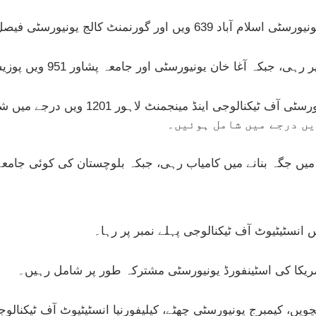
جامعہ کراچی، رفاہ انٹرنیشنل یونیورسٹی ا
یں جگہ بنانے میں کامیاب رہی، جبکہ بلوچستان کی کوئی جام
انسٹیٹیوٹ آف ٹیکنالوجی پہلے نمبر پر رہا۔
 امریکا کی اسٹینفورڈ یونیورسٹی مشترکہ طور پر شامل رہیں۔
یں، کیمبرج یونیورسٹی چھٹے، کیلیفورنیا انسٹیٹیوٹ آف ٹیکنالوجی