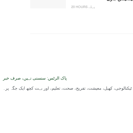
20 HOURS پہلے
پاک الرٹس: سنسنی نہیں، صرف خبر
ت, ٹیکنالوجی، کھیل، معیشت، تفریح، صحت، تعلیم، اور بہت کچھ ایک جگہ پر۔