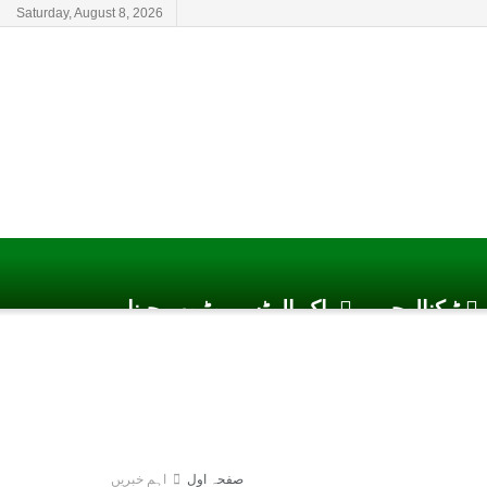
Saturday, August 8, 2026
ٹیکنالوجی
پاک الرٹس یوٹیوب چینل
صفحہ اول
اہم خبریں