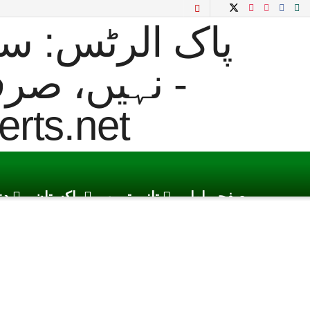
صفحہ اول
تازہ ترین
پاکستان
دن