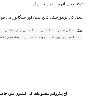
ٹیکنالوجی آٹھویں نمبر پر رہا۔
لندن کی یونیورسٹی کالج لندن اور سنگاپور کی ق
اعلیٰ تعلیم
پاکستان
پاکستانی یونیورسٹیاں
ٹیگز:
قائداعظم یونیورسٹی
قومی جامعہ برائے سائنس و ٹیکنا
آج پیٹرولیم مصنوعات کی قیمتوں میں خاطر 