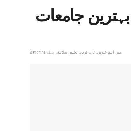
کستان کی کوئی جامعہ دنیا کی 350 بہترین جامعات
میں
اہم خبریں
,
تازہ ترین
,
تعلیم
,
سلائیڈر
2 months پہلے