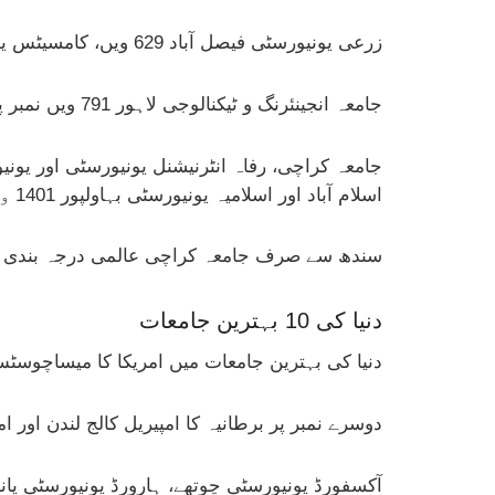
زرعی یونیورسٹی فیصل آباد 629 ویں، کامسیٹس یونیورسٹی اسلام آباد 639 ویں اور گورنمنٹ کالج یونیورسٹی فیصل آباد 691 ویں نمبر پر رہی۔
جامعہ انجینئرنگ و ٹیکنالوجی لاہور 791 ویں نمبر پر رہی، جبکہ آغا خان یونیورسٹی اور جامعہ پشاور 951 ویں پوزیشن پر شامل رہیں۔
اسلام آباد اور اسلامیہ یونیورسٹی بہاولپور 1401 ویں درجے میں شامل ہوئیں۔
سندھ سے صرف جامعہ کراچی عالمی درجہ بندی م
دنیا کی 10 بہترین جامعات
دنیا کی بہترین جامعات میں امریکا کا میساچوسٹس 
دوسرے نمبر پر برطانیہ کا امپیریل کالج لندن اور
آکسفورڈ یونیورسٹی چوتھے، ہارورڈ یونیورسٹی پانچو