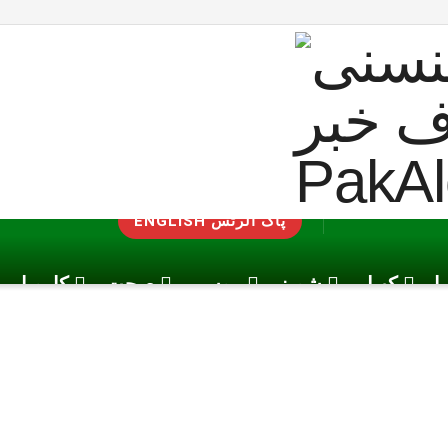
ENGLISH پاک الرٹس
یا
کھیل
شوبز
موسم
صحت
کاروبار