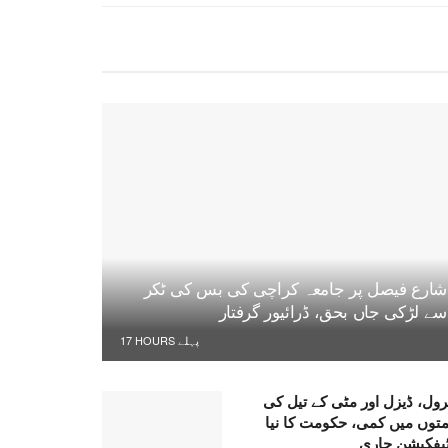
شارع فیصل پر جامعہ کراچی کی بس کی ٹکر
سے لڑکی جاں بحق، ڈرائیور گرفتار
17 HOURS پہلے
رول، ڈیزل اور مٹی کے تیل کی
متوں میں کمی، حکومت کا نیا
ٹیفکیشن جاری