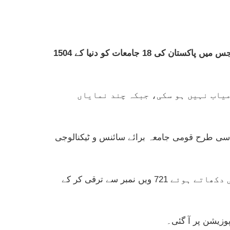
جامعات کی عالمی درجہ بندی کرنے والے ادارے کیو ایس نے سال 2027 کی نئی عالمی درجہ بندی جاری کر دی ہے، جس میں پاکستان کی 18 جامعات کو دنیا کے 1504
ن جامعات میں جگہ بنانے میں کامیاب نہیں ہو سکی، جبکہ چند نمایاں
354 ویں نمبر پر تھی، جو اب 381 ویں نمبر پر آ گئی ہے۔ اسی طرح قومی جامعہ برائے سائنس و ٹیکنالوجی
پاکستانی جامعات میں پاکستان انسٹیٹیوٹ آف انجینئرنگ اینڈ اپلائیڈ سائنسز نے بہتر کارکردگی دکھاتے ہوئے 721 ویں نمبر سے ترقی کر کے