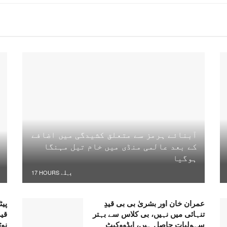
آبنائے ہرمز سے متعلق کشیدگی میں اضافے
کے بعد عالمی منڈی میں خام تیل مہنگا
ہوگیا
17 HOURS پہلے
عمران خان اور بشریٰ بی بی قیدِ
پیٹ
تنہائی میں نہیں، بی کلاس سے بہتر
قی
سہولیات حاصل ہیں، ایڈووکیٹ
نو