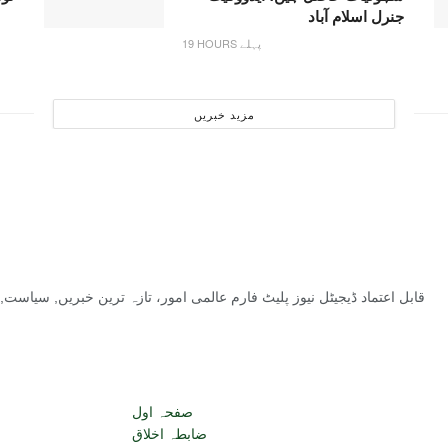
جنرل اسلام آباد
19 HOURS پہلے
مزید خبریں
قابل اعتماد ڈیجیٹل نیوز پلیٹ فارم عالمی امور، تازہ ترین خبریں, سیاس
صفحہ اول
ضابطہ اخلاق