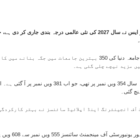
۔
تازہ درجہ بندی کے مطابق پاکستان کی کوئی بھی جامعہ دنیا کی 350 بہتری
ں مزید نیچے چلی گئی ہے۔
درجہ بندی کے مطابق قائداعظم یونیورسٹی گزشتہ سال 