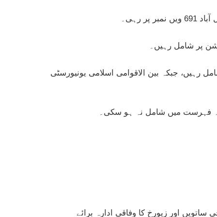
ور یونیورسٹی آف ٹیکنالوجی اینڈ مینجمنٹ لاہور 1201 ویں درجے میں شامل رہیں، جبکہ بین الاقوامی اسلامی یونیورسٹی
عہ فہرست میں شامل نہ ہو سکی۔
 ساتویں اور زیورخ کا وفاقی ادارہ برائے