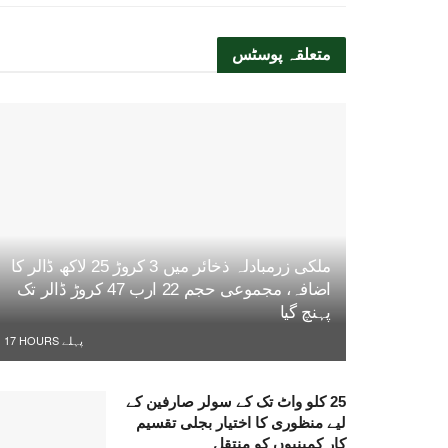
متعلقہ
پوسٹس
ملکی زرمبادلہ ذخائر میں 3 کروڑ 25 لاکھ ڈالر کا
اضافہ، مجموعی حجم 22 ارب 47 کروڑ ڈالر تک
پہنچ گیا
17 HOURS پہلے
25 کلو واٹ تک کے سولر صارفین کے
لیے منظوری کا اختیار بجلی تقسیم
کار کمپنیوں کو منتقل