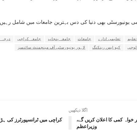
ومی یونیورسٹی بھی دنیا کی دس بہترین جامعات میں شامل رہیں
تعلیم
تعلیمی ادارے
جامعات
جامعہ پنجاب
جامعہ کراچی
درجہ ب
لوجی
کیو ایس رینکنگ
لاہور یونیورسٹی آف مینجمنٹ سائنسز
اگلا دیکھیں
خواہ کمی کا اعلان کریں گے،
کراچی میں ٹرانسپورٹرز کی ہڑ
وزیراعظم