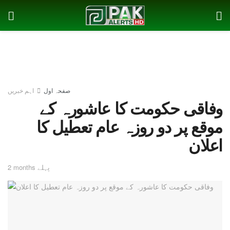
صفحہ اول
اہم خبریں
وفاقی حکومت کا عاشورہ کے
موقع پر دو روزہ عام تعطیل کا
اعلان
2 months پہلے