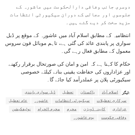
دوسری جانب وفاقی دارالحکومت میں عاشورہ کے
جلوسوں اور مجالس کے دوران سیکیورٹی انتظامات
مزید سخت کر دیے گئے ہیں۔
انتظامیہ کے مطابق اسلام آباد میں عاشورہ کے موقع پر ڈبل
سواری پر پابندی عائد کی گئی ہے، تاہم موبائل فون سروس
معمول کے مطابق فعال رہے گی۔
حکام کا کہنا ہے کہ امن و امان کی صورتحال برقرار رکھنے
اور عزاداروں کی حفاظت یقینی بنانے کیلئے خصوصی
سیکیورٹی پلان پر عملدرآمد کیا جائے گا۔
اسلام آباد
پاکستان
تعطیل
ڈبل سواری پابندی
ٹیگز:
سرکاری تعطیلات
سیکیورٹی انتظامات
عاشورہ
عام تعطیل
عزاداری
کابینہ ڈویژن
محرم
محرم الحرام
نوٹیفکیشن
وفاقی حکومت
یوم عاشورہ