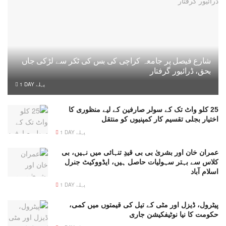
شارع فیصل پر جامعہ کراچی کی بس کی ٹکر سے لڑکی جاں
بحق، ڈرائیور گرفتار
1 DAY پہلے
25 کلو واٹ تک کے سولر صارفین کے لیے منظوری کا
اختیار بجلی تقسیم کار کمپنیوں کو منتقل
1 DAY پہلے
عمران خان اور بشریٰ بی بی قیدِ تنہائی میں نہیں، بی
کلاس سے بہتر سہولیات حاصل ہیں، ایڈووکیٹ جنرل
اسلام آباد
1 DAY پہلے
پیٹرول، ڈیزل اور مٹی کے تیل کی قیمتوں میں کمی،
حکومت کا نیا نوٹیفکیشن جاری