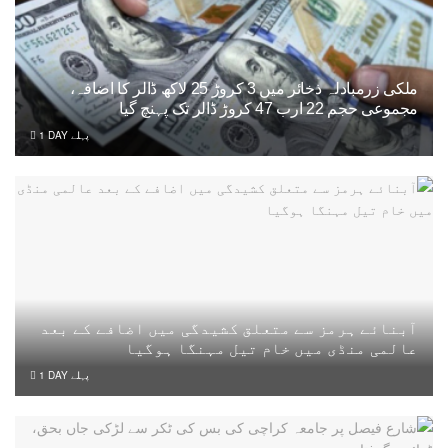
ملکی زرمبادلہ ذخائر میں 3 کروڑ 25 لاکھ ڈالر کا اضافہ،
مجموعی حجم 22 ارب 47 کروڑ ڈالر تک پہنچ گیا
1 DAY پہلے
آبنائے ہرمز سے متعلق کشیدگی میں اضافے کے بعد
عالمی منڈی میں خام تیل مہنگا ہوگیا
1 DAY پہلے