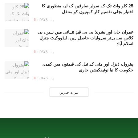
25 کلو واٹ تک کے سولر صارفین کے لیے منظوری کا
اختیار بجلی تقسیم کار کمپنیوں کو منتقل
3 DAYS پہلے
عمران خان اور بشریٰ بی بی قیدِ تنہائی میں نہیں، بی
کلاس سے بہتر سہولیات حاصل ہیں، ایڈووکیٹ جنرل
اسلام آباد
3 DAYS پہلے
پیٹرول، ڈیزل اور مٹی کے تیل کی قیمتوں میں کمی،
حکومت کا نیا نوٹیفکیشن جاری
3 DAYS پہلے
مزید خبریں