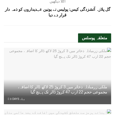
اگلا دیکھیں
گل پلازہ آتشزدگی کیس: پولیس نے یونین عہدیداروں کو ذمہ دار
قرار دے دیا
متعلقہ
پوسٹس
ملکی زرمبادلہ ذخائر میں 3 کروڑ 25 لاکھ ڈالر کا اضافہ،
مجموعی حجم 22 ارب 47 کروڑ ڈالر تک پہنچ گیا
3 DAYS پہلے