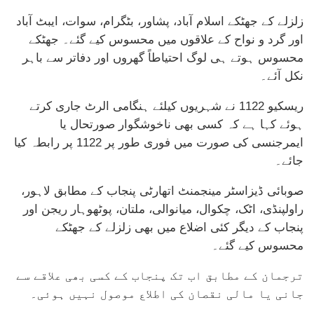
زلزلے کے جھٹکے اسلام آباد، پشاور، بٹگرام، سوات، ایبٹ آباد
اور گرد و نواح کے علاقوں میں محسوس کیے گئے۔ جھٹکے
محسوس ہوتے ہی لوگ احتیاطاً گھروں اور دفاتر سے باہر
نکل آئے۔
ریسکیو 1122 نے شہریوں کیلئے ہنگامی الرٹ جاری کرتے
ہوئے کہا ہے کہ کسی بھی ناخوشگوار صورتحال یا
ایمرجنسی کی صورت میں فوری طور پر 1122 پر رابطہ کیا
جائے۔
صوبائی ڈیزاسٹر مینجمنٹ اتھارٹی پنجاب کے مطابق لاہور،
راولپنڈی، اٹک، چکوال، میانوالی، ملتان، پوٹھوہار ریجن اور
پنجاب کے دیگر کئی اضلاع میں بھی زلزلے کے جھٹکے
محسوس کیے گئے۔
ترجمان کے مطابق اب تک پنجاب کے کسی بھی علاقے سے
جانی یا مالی نقصان کی اطلاع موصول نہیں ہوئی۔