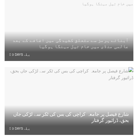
آبنائے ہرمز سے متعلق کشیدگی میں اضافے کے بعد
عالمی منڈی میں خام تیل مہنگا ہوگیا
3 DAYS پہلے
شارع فیصل پر جامعہ کراچی کی بس کی ٹکر سے لڑکی جاں
بحق، ڈرائیور گرفتار
3 DAYS پہلے