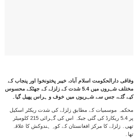
وفاقی دارالحکومت اسلام آباد، خیبر پختونخوا اور پنجاب کے
مختلف شہروں میں 5.4 شدت کے زلزلے کے جھٹکے محسوس
کیے گئے، جس سے شہریوں میں خوف و ہراس پھیل گیا۔
محکمہ موسمیات کے مطابق زلزلے کی شدت ریکٹر اسکیل
پر 5.4 ریکارڈ کی گئی جبکہ اس کی گہرائی 215 کلومیٹر
تھی۔ زلزلے کا مرکز افغانستان کے کوہِ ہندوکش کا علاقہ
تھا۔