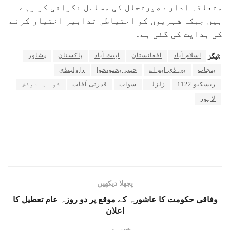
متعلقہ ادارے صورتحال کی مسلسل نگرانی کر رہے
ہیں جبکہ شہریوں کو احتیاطی تدابیر اختیار کرنے
کی ہدایت کی گئی ہے۔
اسلام آباد
افغانستان
ایبٹ آباد
پاکستان
پشاور
ٹیگز:
پنجاب
پی ڈی ایم اے
خیبر پختونخوا
راولپنڈی
ریسکیو 1122
زلزلہ
سوات
قدرتی آفات
کوہ ہندوکش
لاہور
پچھلا دیکھیں
وفاقی حکومت کا عاشورہ کے موقع پر دو روزہ عام تعطیل کا
اعلان