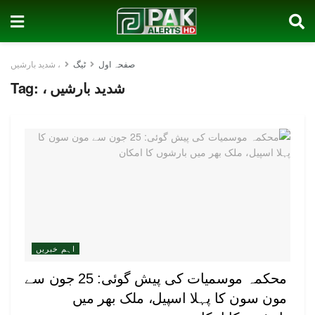
صفحہ اول
ٹیگ
، شدید بارشیں
، شدید بارشیں
Tag:
اہم خبریں
محکمہ موسمیات کی پیش گوئی: 25 جون سے
مون سون کا پہلا اسپیل، ملک بھر میں