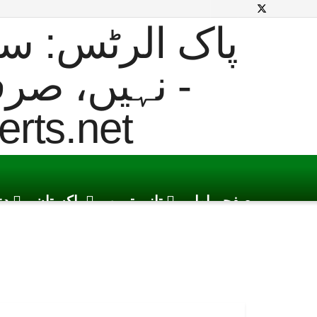
صفحہ اول
تازہ ترین
پاکستان
دن