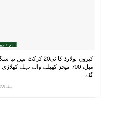
اہم خبریں
کیرون پولارڈ کا ٹی20 کرکٹ میں نیا سن
میل، 700 میچز کھیلنے والے پہلے کھلاڑی 
گئے
1 YEAR پہلے