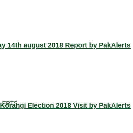
y 14th august 2018 Report by PakAlerts
LERTS
Korangi Election 2018 Visit by PakAlerts