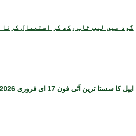
گود میں لیپ ٹاپ رکھ کر استعمال کرنا ص
ایپل کا سستا ترین آئی فون 17 ای فروری 2026 میں متعارف ہونے کا امکان، قیمت بھی سامنے آگئی