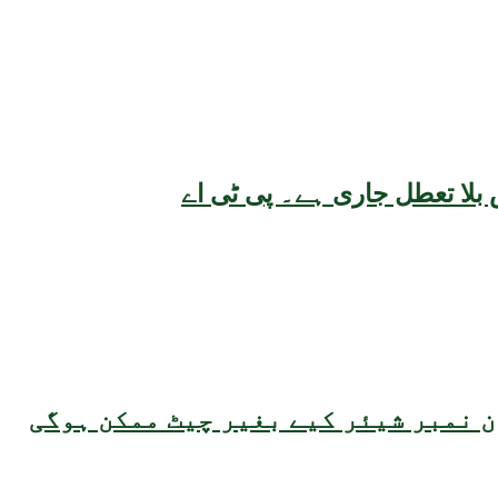
بلا تعطل جاری ہے۔ پی ٹی اے
 نمبر شیئر کیے بغیر چیٹ ممکن ہوگی