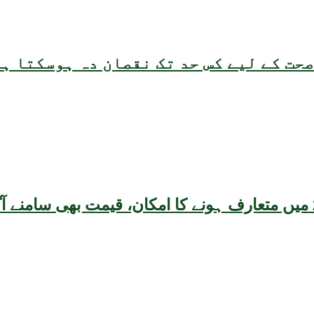
حت کے لیے کس حد تک نقصان دہ ہوسکتا ہ