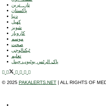
تازہ ترین
پاکستان
دنیا
کھیل
شوبز
کاروبار
موسم
صحت
ٹیکنالوجی
تعلیم
پاک الرٹس یوٹیوب چینل
© 2025
PAKALERTS.NET
| ALL RIGHTS OF ME
ٹیکنالوجی