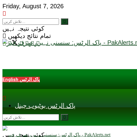
Friday, August 7, 2026
کوئی نتیجہ نہیں
تمام نتائج دیکھیں
English پاک الرٹس
پاک الرٹس یوٹیوب چینل
کوئی نتیجہ نہیں