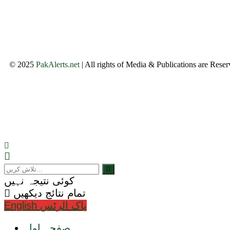
© 2025
PakAlerts.net
| All rights of Media & Publications are Rese
کوئی نتیجہ نہیں
تمام نتائج دیکھیں
English پاک الرٹس
صفحہ اول