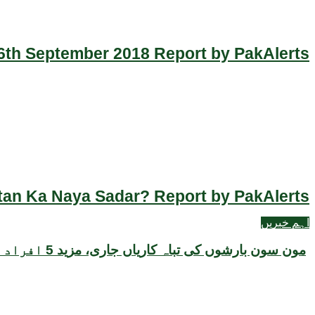
th September 2018 Report by PakAlerts
an Ka Naya Sadar? Report by PakAlerts
اہم خبریں
مون سون بارشوں کی تباہ کاریاں جاری، مزید 5 افراد جاں بحق، مجموعی ہلاکتیں 221 تک جا پہنچیں