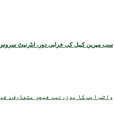
سب میرین کیبل کی خرابی دور، انٹرنیٹ سروس 
واٹس ایپ کا یوزرنیم فیچر متعارف، فون