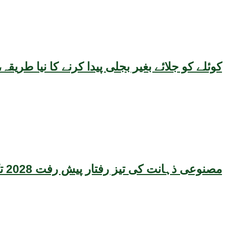
کوئلے کو جلائے بغیر بجلی پیدا کرنے کا نیا طر
مصنوعی ذہانت کی تیز رفتار پیش رفت 2028 تک عالمی معیشت کیلئے سنگین خطرہ بن سکتی ہے، نئی تحقیق کا انتباہ