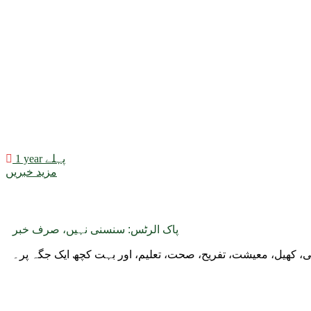
1 year پہلے
مزید خبریں
پاک الرٹس: سنسنی نہیں، صرف خبر
وجی، کھیل، معیشت، تفریح، صحت، تعلیم، اور بہت کچھ ایک جگہ پر۔