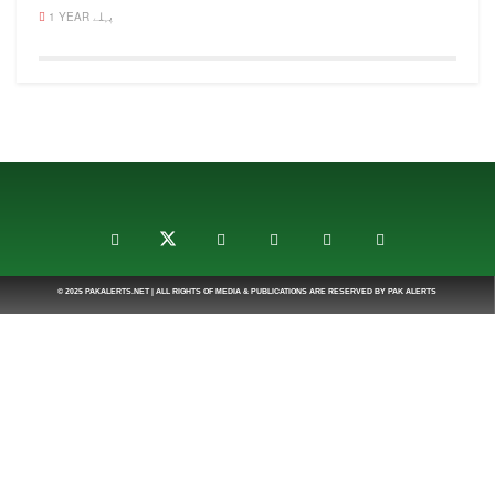
1 YEAR پہلے
© 2025
PAKALERTS.NET
| ALL RIGHTS OF MEDIA & PUBLICATIONS ARE RESERVED BY
PAK ALERTS