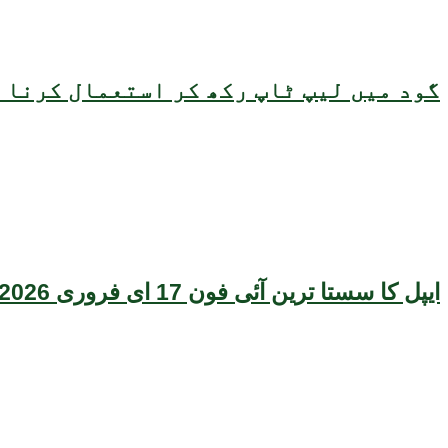
گود میں لیپ ٹاپ رکھ کر استعمال کرنا ص
ایپل کا سستا ترین آئی فون 17 ای فروری 2026 میں متعارف ہونے کا امکان، قیمت بھی سامنے آگئی