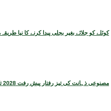
کوئلے کو جلائے بغیر بجلی پیدا کرنے کا نیا طر
مصنوعی ذہانت کی تیز رفتار پیش رفت 2028 تک عالمی معیشت کیلئے سنگین خطرہ بن سکتی ہے، نئی تحقیق کا انتباہ