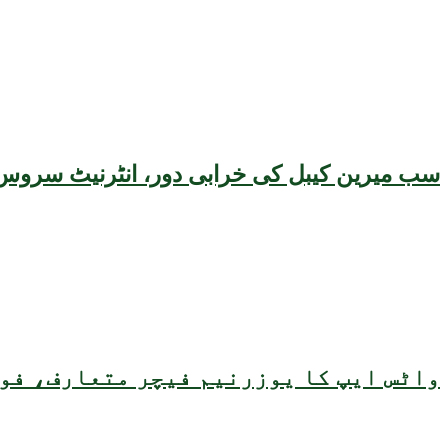
سب میرین کیبل کی خرابی دور، انٹرنیٹ سروس 
واٹس ایپ کا یوزرنیم فیچر متعارف، فون