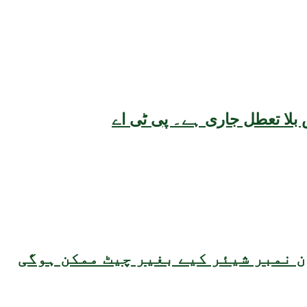
بلا تعطل جاری ہے۔ پی ٹی اے
 نمبر شیئر کیے بغیر چیٹ ممکن ہوگی