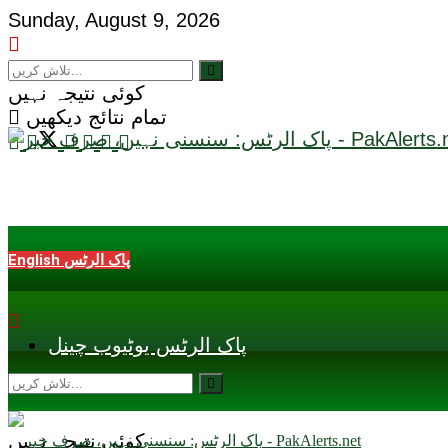
Sunday, August 9, 2026
کوئی نتیجہ نہیں
تمام نتائج دیکھیں
English پاک الرٹس
پاک الرٹس یوٹیوب چینل
کوئی نتیجہ نہیں