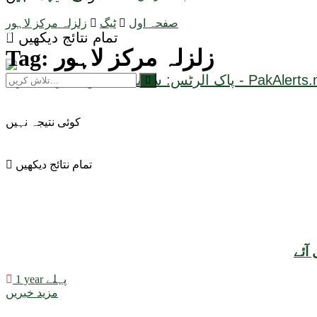
صفحہ اول
ٹیگ
زلزلہ مرکز لاہور
تمام نتائج دیکھیں
زلزلہ مرکز لاہور
Tag:
کوئی نتیجہ نہیں
تمام نتائج دیکھیں
1 year پہلے
مزید خبریں