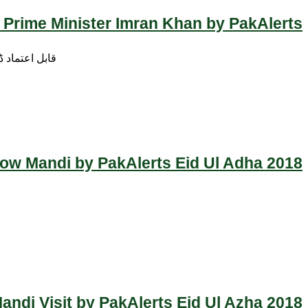
 Prime Minister Imran Khan by PakAlerts
قابل اعتماد 
Cow Mandi by PakAlerts Eid Ul Adha 2018
ndi Visit by PakAlerts Eid Ul Azha 2018