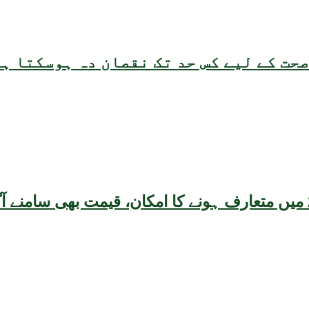
حت کے لیے کس حد تک نقصان دہ ہوسکتا ہ