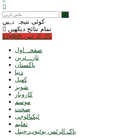
کوئی نتیجہ نہیں
تمام نتائج دیکھیں
English پاک الرٹس
صفحہ اول
تازہ ترین
پاکستان
دنیا
کھیل
شوبز
کاروبار
موسم
صحت
ٹیکنالوجی
تعلیم
پاک الرٹس یوٹیوب چینل