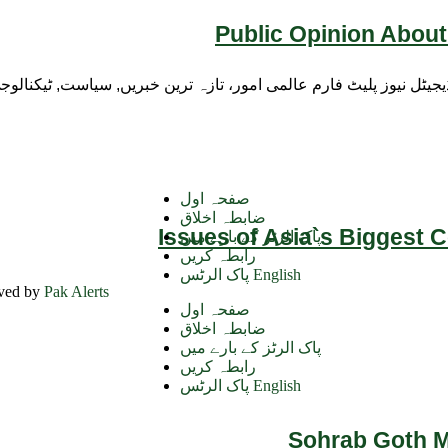
Public Opinion About
ڈیجیٹل نیوز پلیٹ فارم عالمی امور، تازہ ترین خبریں, سیاست, ٹیکنال
صفحہ اول
ضابطہ اخلاق
Issues of Asia`s Biggest 
پاک الرٹز کے بارے میں
رابطہ کریں
پاک الرٹس English
rved by
Pak Alerts
صفحہ اول
ضابطہ اخلاق
پاک الرٹز کے بارے میں
رابطہ کریں
پاک الرٹس English
Sohrab Goth Ma