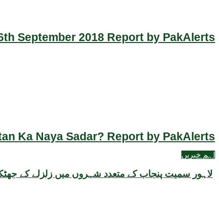
th September 2018 Report by PakAlerts
an Ka Naya Sadar? Report by PakAlerts
اہم خبریں
لاہور سمیت پنجاب کے متعدد شہروں میں زلزلے کے جھٹکے، شدت 4.4 ریکارڈ، شہری خوفزدہ ہو کر گھ