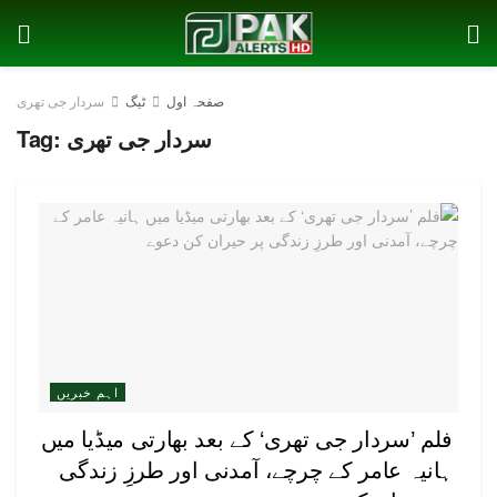
صفحہ اول
ٹیگ
سردار جی تھری
سردار جی تھری
Tag:
اہم خبریں
فلم ’سردار جی تھری‘ کے بعد بھارتی میڈیا میں
ہانیہ عامر کے چرچے، آمدنی اور طرزِ زندگی