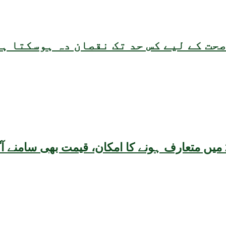
حت کے لیے کس حد تک نقصان دہ ہوسکتا ہ