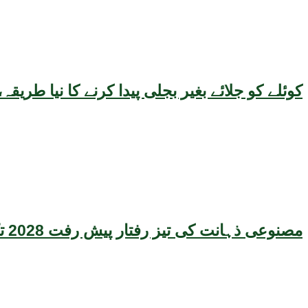
کوئلے کو جلائے بغیر بجلی پیدا کرنے کا نیا طر
مصنوعی ذہانت کی تیز رفتار پیش رفت 2028 تک عالمی معیشت کیلئے سنگین خطرہ بن سکتی ہے، نئی تحقیق کا انتباہ