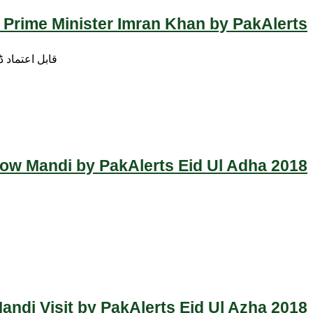
 Prime Minister Imran Khan by PakAlerts
قابل اعتماد 
Cow Mandi by PakAlerts Eid Ul Adha 2018
ndi Visit by PakAlerts Eid Ul Azha 2018