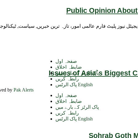
Public Opinion About
ڈیجیٹل نیوز پلیٹ فارم عالمی امور، تازہ ترین خبریں, سیاست, ٹیکنال
صفحہ اول
ضابطہ اخلاق
Issues of Asia`s Biggest 
پاک الرٹز کے بارے میں
رابطہ کریں
پاک الرٹس English
rved by
Pak Alerts
صفحہ اول
ضابطہ اخلاق
پاک الرٹز کے بارے میں
رابطہ کریں
پاک الرٹس English
Sohrab Goth Ma