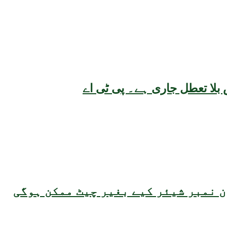
بلا تعطل جاری ہے۔ پی ٹی اے
 نمبر شیئر کیے بغیر چیٹ ممکن ہوگی