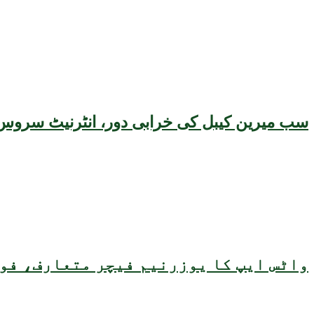
سب میرین کیبل کی خرابی دور، انٹرنیٹ سروس 
واٹس ایپ کا یوزرنیم فیچر متعارف، فون