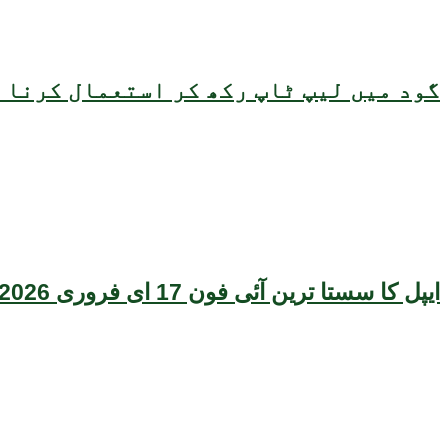
گود میں لیپ ٹاپ رکھ کر استعمال کرنا ص
ایپل کا سستا ترین آئی فون 17 ای فروری 2026 میں متعارف ہونے کا امکان، قیمت بھی سامنے آگئی