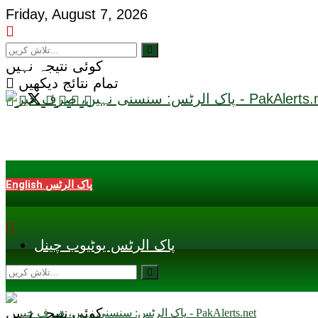
Friday, August 7, 2026
کوئی نتیجہ نہیں
تمام نتائج دیکھیں
English پاک الرٹس
پاک الرٹس یوٹیوب چینل
کوئی نتیجہ نہیں