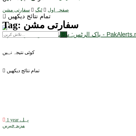
صفحہ اول
ٹیگ
سفارتی مشن
تمام نتائج دیکھیں
سفارتی مشن
Tag:
کوئی نتیجہ نہیں
تمام نتائج دیکھیں
1 year پہلے
مزید خبریں