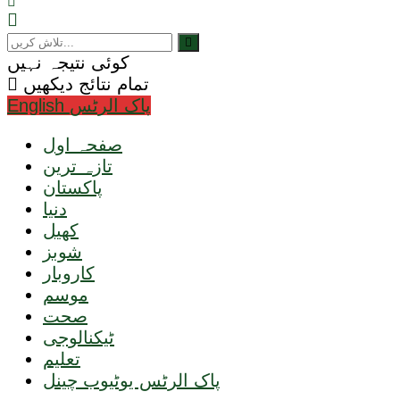
کوئی نتیجہ نہیں
تمام نتائج دیکھیں
English پاک الرٹس
صفحہ اول
تازہ ترین
پاکستان
دنیا
کھیل
شوبز
کاروبار
موسم
صحت
ٹیکنالوجی
تعلیم
پاک الرٹس یوٹیوب چینل