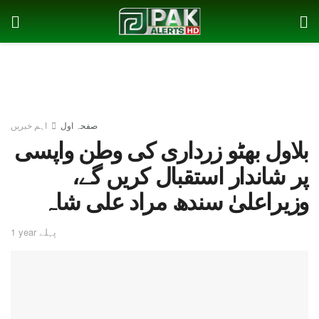
صفحہ اول
اہم خبریں
بلاول بھٹو زرداری کی وطن واپسی
پر شاندار استقبال کریں گے،
وزیراعلیٰ سندھ مراد علی شاہ
1 year پہلے