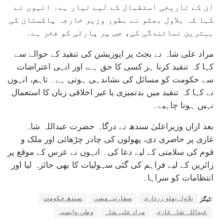
ان کے تاریخی استقبال کے لیے تیار ہے۔ انہوں نے
کہا کہ بلاول بھٹو نے بطور وزیر خارجہ پاکستان کی
بہترین نمائندگی کی، جس پر پارٹی کو فخر ہے۔
مراد علی شاہ نے بجٹ پر اپوزیشن کی تنقید کے حوالے سے
کہا کہ تنقید کرنا ہر کسی کا حق ہے، اور انہی اعتراضات
سے حکومت کو مسائل کی نشاندہی ہوتی ہے۔ تاہم، انہوں
نے کہا کہ تنقید میں بدتمیزی یا غیر اخلاقی زبان کا استعمال
نہیں ہونا چاہیے۔
بعد ازاں وزیراعلیٰ سندھ نے درگاہ حضرت عبداللہ شاہ
غازی پر حاضری دی، پھولوں کی چادر چڑھائی اور ملک و
قوم کی سلامتی کے لیے دعا کی۔ انہوں نے عرس کے موقع پر
زائرین کے لیے فراہم کی گئی سہولیات کا بھی جائزہ لیا اور
انتظامات کو سراہا۔
بلاول بھٹو زرداری
سفارتی مشن
سندھ حکومت
ٹیگز:
عبداللہ شاہ غازی
مراد علی شاہ
وطن واپسی