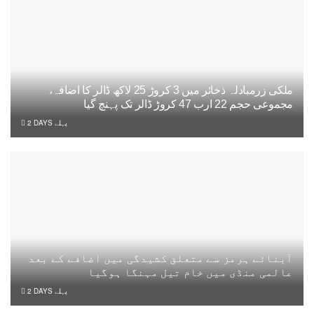
ملکی زرمبادلہ ذخائر میں 3 کروڑ 25 لاکھ ڈالر کا اضافہ،
مجموعی حجم 22 ارب 47 کروڑ ڈالر تک پہنچ گیا
2 DAYS پہلے
آبنائے ہرمز سے متعلق کشیدگی میں اضافے کے بعد
عالمی منڈی میں خام تیل مہنگا ہوگیا
2 DAYS پہلے