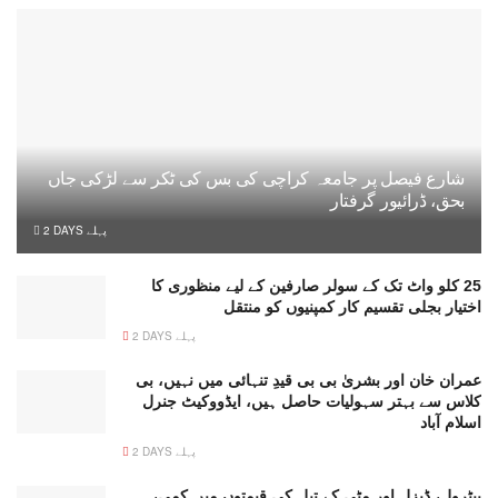
شارع فیصل پر جامعہ کراچی کی بس کی ٹکر سے لڑکی جاں
بحق، ڈرائیور گرفتار
2 DAYS پہلے
25 کلو واٹ تک کے سولر صارفین کے لیے منظوری کا
اختیار بجلی تقسیم کار کمپنیوں کو منتقل
2 DAYS پہلے
عمران خان اور بشریٰ بی بی قیدِ تنہائی میں نہیں، بی
کلاس سے بہتر سہولیات حاصل ہیں، ایڈووکیٹ جنرل
اسلام آباد
2 DAYS پہلے
پیٹرول، ڈیزل اور مٹی کے تیل کی قیمتوں میں کمی،