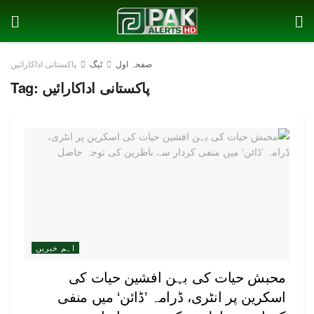
صفحہ اول
ٹیگ
پاکستانی اداکارائیں
پاکستانی اداکارائیں
Tag:
اہم خبریں
محبش حیات کی بہن افشین حیات کی
اسکرین پر انٹری، ڈرامہ ’ڈائن‘ میں منفی