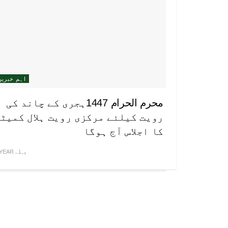
اہم خبریں
محرم الحرام 1447ہجری کے چاند کی
رویت کیلئے مرکزی رویت ہلال کمیٹ
کا اجلاس آج ہوگا
1 YEAR پہلے