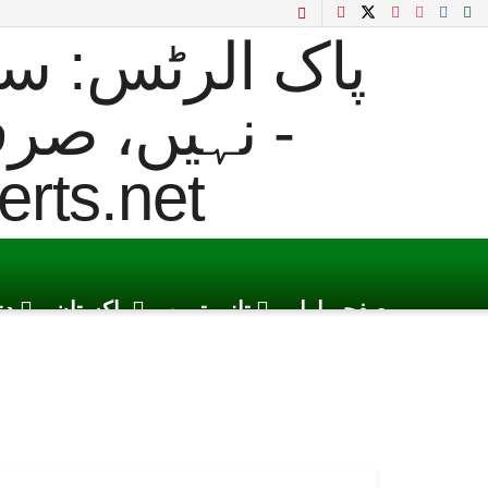
صفحہ اول
تازہ ترین
پاکستان
دن