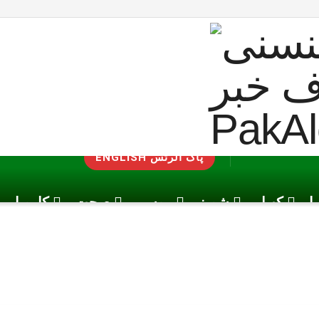
ENGLISH پاک الرٹس
یا
کھیل
شوبز
موسم
صحت
کاروبار