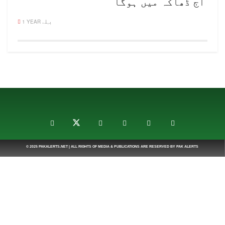
آج ڈھاکہ میں ہوگا
1 YEAR پہلے
© 2025
PAKALERTS.NET
| ALL RIGHTS OF MEDIA & PUBLICATIONS ARE RESERVED BY
PAK ALERTS