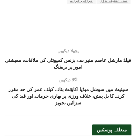
شاہ لطیف ٹاؤن
کراچی جرائم
پچھلا دیکھیں
فیلڈ مارشل عاصم منیر سے بزنس کمیونٹی کی ملاقات، معیشتی
امور پر بریفنگ
اگلا دیکھیں
سینیٹ میں سوشل میڈیا اکاؤنٹ بنانے کیلئے عمر کی حد مقرر
کرنے کا بل پیش، خلاف ورزی پر بھاری جرمانے اور قید کی
سزائیں تجویز
متعلقہ
پوسٹس