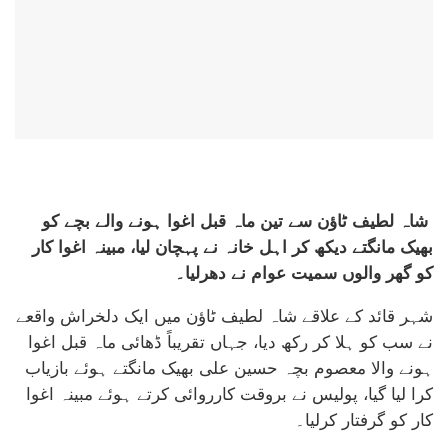
شاہ لطیف ٹاؤن سے تین ماہ قبل اغوا ہونے والے بچے کو
بھیک مانگتے دیکھ کر اہل خانہ نے پہچان لیا، مبینہ اغوا کار
کو گھر والوں سمیت عوام نے دھرلیا۔
شہر قائد کے علاقے شاہ لطیف ٹاؤن میں ایک دلخراش واقعے
نے سب کو ہلا کر رکھ دیا، جہاں تقریباً ڈھائی ماہ قبل اغوا
ہونے والا معصوم بچہ حسین علی بھیک مانگتے ہوئے بازیاب
کرا لیا گیا، پولیس نے بروقت کارروائی کرتے ہوئے مبینہ اغوا
کار کو گرفتار کرلیا۔