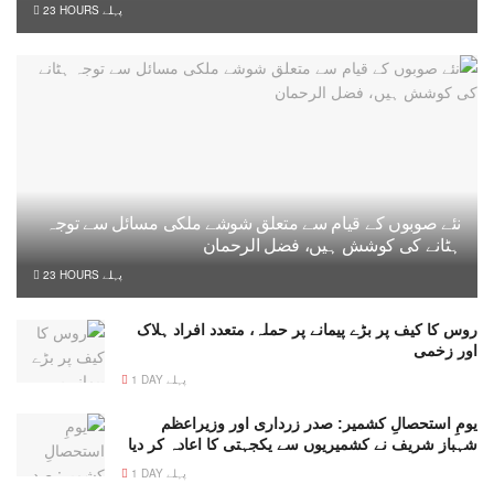
23 HOURS پہلے
نئے صوبوں کے قیام سے متعلق شوشے ملکی مسائل سے توجہ
ہٹانے کی کوشش ہیں، فضل الرحمان
23 HOURS پہلے
روس کا کیف پر بڑے پیمانے پر حملہ، متعدد افراد ہلاک
اور زخمی
1 DAY پہلے
یومِ استحصالِ کشمیر: صدر زرداری اور وزیراعظم
شہباز شریف نے کشمیریوں سے یکجہتی کا اعادہ کر دیا
1 DAY پہلے