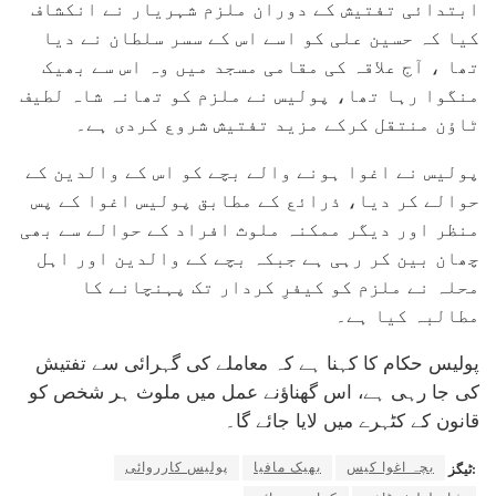
ابتدائی تفتیش کے دوران ملزم شہریار نے انکشاف
کیا کہ حسین علی کو اسے اس کے سسر سلطان نے دیا
تھا ، آج علاقہ کی مقامی مسجد میں وہ اس سے بھیک
منگوا رہا تھا، پولیس نے ملزم کو تھانہ شاہ لطیف
ٹاؤن منتقل کرکے مزید تفتیش شروع کردی ہے۔
پولیس نے اغوا ہونے والے بچے کو اس کے والدین کے
حوالے کر دیا، ذرائع کے مطابق پولیس اغوا کے پس
منظر اور دیگر ممکنہ ملوث افراد کے حوالے سے بھی
چھان بین کر رہی ہے جبکہ بچے کے والدین اور اہل
محلہ نے ملزم کو کیفرِ کردار تک پہنچانے کا
مطالبہ کیا ہے۔
پولیس حکام کا کہنا ہے کہ معاملے کی گہرائی سے تفتیش
کی جا رہی ہے، اس گھناؤنے عمل میں ملوث ہر شخص کو
قانون کے کٹہرے میں لایا جائے گا۔
بچہ اغوا کیس
بھیک مافیا
پولیس کارروائی
ٹیگز: