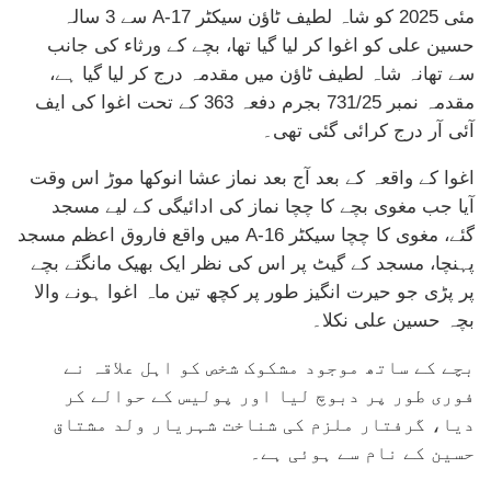
مئی 2025 کو شاہ لطیف ٹاؤن سیکٹر 17-A سے 3 سالہ
حسین علی کو اغوا کر لیا گیا تھا، بچے کے ورثاء کی جانب
سے تھانہ شاہ لطیف ٹاؤن میں مقدمہ درج کر لیا گیا ہے،
مقدمہ نمبر 731/25 بجرم دفعہ 363 کے تحت اغوا کی ایف
آئی آر درج کرائی گئی تھی۔
اغوا کے واقعہ کے بعد آج بعد نماز عشا انوکھا موڑ اس وقت
آیا جب مغوی بچے کا چچا نماز کی ادائیگی کے لیے مسجد
گئے، مغوی کا چچا سیکٹر 16-A میں واقع فاروق اعظم مسجد
پہنچا، مسجد کے گیٹ پر اس کی نظر ایک بھیک مانگتے بچے
پر پڑی جو حیرت انگیز طور پر کچھ تین ماہ اغوا ہونے والا
بچہ حسین علی نکلا۔
بچے کے ساتھ موجود مشکوک شخص کو اہل علاقہ نے
فوری طور پر دبوچ لیا اور پولیس کے حوالے کر
دیا، گرفتار ملزم کی شناخت شہریار ولد مشتاق
حسین کے نام سے ہوئی ہے۔