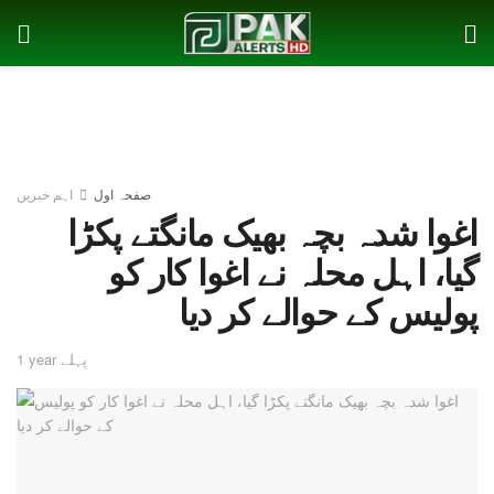
صفحہ اول
اہم خبریں
اغوا شدہ بچہ بھیک مانگتے پکڑا
گیا، اہل محلہ نے اغوا کار کو
پولیس کے حوالے کر دیا
1 year پہلے