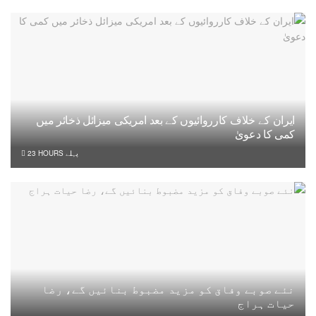
ایران کے خلاف کارروائیوں کے بعد امریکی میزائل ذخائر میں
کمی کا دعویٰ
23 HOURS پہلے
نئے صوبے وفاق کو مزید مضبوط بنائیں گے، رضا
حیات ہراج