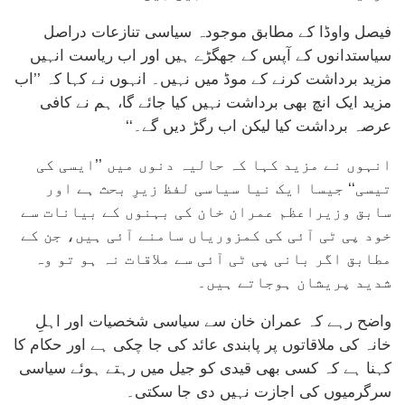
فیصل واوڈا کے مطابق موجودہ سیاسی تنازعات دراصل
سیاستدانوں کے آپس کے جھگڑے ہیں اور اب ریاست انہیں
مزید برداشت کرنے کے موڈ میں نہیں۔ انہوں نے کہا کہ ’’اب
مزید ایک انچ بھی برداشت نہیں کیا جائے گا، ہم نے کافی
عرصہ برداشت کیا لیکن اب رگڑ دیں گے۔‘‘
انہوں نے مزید کہا کہ حالیہ دنوں میں ’’ایسی کی
تیسی‘‘ جیسا ایک نیا سیاسی لفظ زیرِ بحث ہے اور
سابق وزیراعظم عمران خان کی بہنوں کے بیانات سے
خود پی ٹی آئی کی کمزوریاں سامنے آئی ہیں، جن کے
مطابق اگر بانی پی ٹی آئی سے ملاقات نہ ہو تو وہ
شدید پریشان ہوجاتے ہیں۔
واضح رہے کہ عمران خان سے سیاسی شخصیات اور اہلِ
خانہ کی ملاقاتوں پر پابندی عائد کی جا چکی ہے اور حکام کا
کہنا ہے کہ کسی بھی قیدی کو جیل میں رہتے ہوئے سیاسی
سرگرمیوں کی اجازت نہیں دی جا سکتی۔