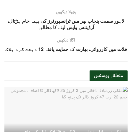
پچھلا دیکھیں
لاہور سمیت پنجاب بھر میں ٹرانسپورٹرز کی پہیہ جام ہڑتال،
آرڈیننس واپس لینے کا مطالبہ
اگلا دیکھیں
قلات میں کارروائی، بھارت کے حمایت یافتہ 12 دہشت گرد ہلاک
متعلقہ
پوسٹس
ملکی زرمبادلہ ذخائر میں 3 کروڑ 25 لاکھ ڈالر کا اضافہ،