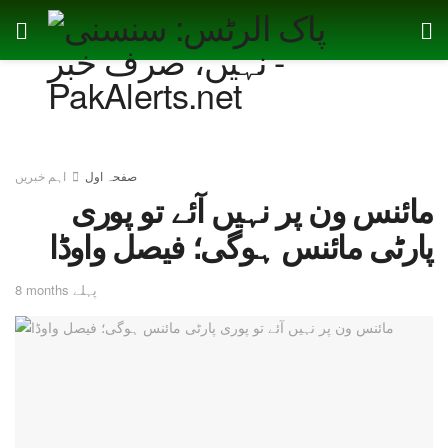
صفحہ اول
اہم خبریں
مائنس ون پر نہیں آئے تو پوری
پارٹی مائنس ہوگی؛ فیصل واوڈا
8 months پہلے