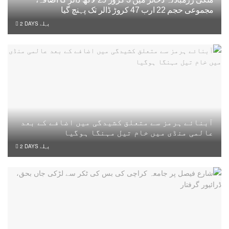
مجموعی حجم 22 ارب 47 کروڑ ڈالر تک پہنچ گیا
2 DAYS پہلے
آبنائے ہرمز سے متعلق کشیدگی میں اضافے کے بعد
عالمی منڈی میں خام تیل مہنگا ہوگیا
2 DAYS پہلے