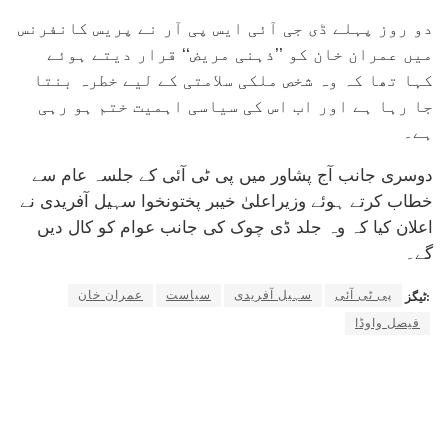
دو روز پہلے ڈی جی آئی ایس پی آر نے پریس کانفرنس
میں عمران خان کو ’’ذہنی مریض‘‘ قرار دیتے ہوئے
کہا تھا کہ وہ شخص ملکی سلامتی کے لیے خطرہ بنتا
جا رہا ہے اور اب اس کی سیاسی اہمیت ختم ہو رہی
ہے۔
دوسری جانب آج پشاور میں پی ٹی آئی کے جلسہ عام سے
خطاب کرتے ہوئے وزیراعلیٰ خیبر پختونخوا سہیل آفریدی نے
اعلان کیا کہ وہ جلد ڈی چوک کی جانب عوام کو کال دیں
گے۔
پی ٹی آئی
سہیل آفریدی
سیاست
عمران خان
ٹیگز:
فیصل واوڈا