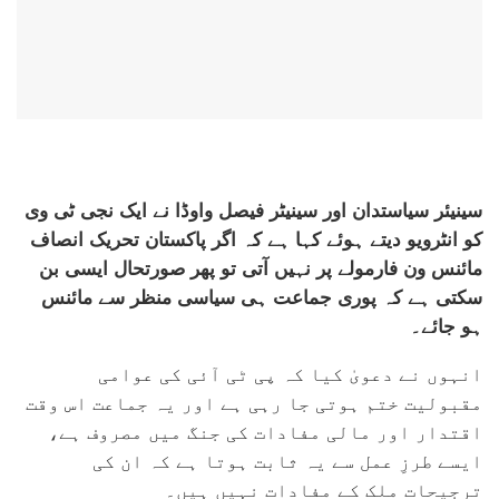
سینیئر سیاستدان اور سینیٹر فیصل واوڈا نے ایک نجی ٹی وی
کو انٹرویو دیتے ہوئے کہا ہے کہ اگر پاکستان تحریک انصاف
مائنس ون فارمولے پر نہیں آتی تو پھر صورتحال ایسی بن
سکتی ہے کہ پوری جماعت ہی سیاسی منظر سے مائنس
ہو جائے۔
انہوں نے دعویٰ کیا کہ پی ٹی آئی کی عوامی
مقبولیت ختم ہوتی جا رہی ہے اور یہ جماعت اس وقت
اقتدار اور مالی مفادات کی جنگ میں مصروف ہے،
ایسے طرزِ عمل سے یہ ثابت ہوتا ہے کہ ان کی
ترجیحات ملک کے مفادات نہیں ہیں۔