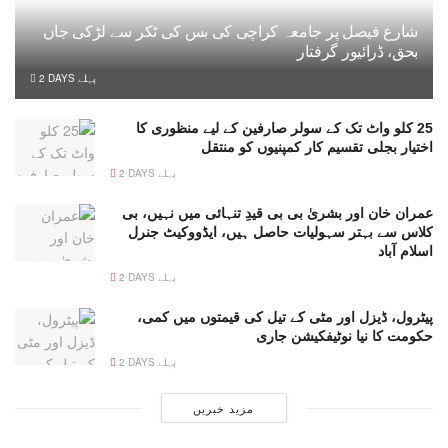
شارع فیصل پر جامعہ کراچی کی بس کی ٹکر سے لڑکی جاں
بحق، ڈرائیور گرفتار
2 DAYS پہلے
25 کلو واٹ تک کے سولر صارفین کے لیے منظوری کا
اختیار بجلی تقسیم کار کمپنیوں کو منتقل
2 DAYS پہلے
عمران خان اور بشریٰ بی بی قیدِ تنہائی میں نہیں، بی
کلاس سے بہتر سہولیات حاصل ہیں، ایڈووکیٹ جنرل
اسلام آباد
2 DAYS پہلے
پیٹرول، ڈیزل اور مٹی کے تیل کی قیمتوں میں کمی،
حکومت کا نیا نوٹیفکیشن جاری
2 DAYS پہلے
مزید خبریں