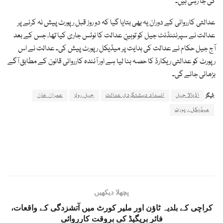
کی جا رہی ہیں۔
عدالتی کارروائی کے دوران یہ بھی بتایا گیا کہ دو روز قبل رپورٹ پیش نہ کرنے پر
عدالت نے سپرنٹنڈنٹ جیل کو توہینِ عدالت کا نوٹس جاری کیا تھا، جس کے بعد
آج جیل حکام نے عدالت کی ہدایت پر میڈیکل رپورٹ پیش کی۔ عدالت نے اس
رپورٹ کو عدالتی ریکارڈ کا حصہ بنا لیا ہے اور آئندہ کارروائی قانون کے مطابق آگے
بڑھائی جائے گی۔
اڈیالا جیل
انسداد دہشتگردی عدالت
جیل رولز
عمران خان
ٹیگز:
میڈیکل رپورٹ
پچھلا دیکھیں
کراچی کے بلدیہ ٹاؤن اور ملیر کورٹ میں آتشزدگی کے واقعات،
فائر بریگیڈ کی بروقت کارروائی