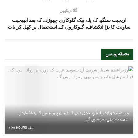
اگلا دیکھیں
اریجیت سنگھ کے پلے بیک گلوکاری چھوڑنے کے بعد ابھیجیت
ساونت کا بڑا انکشاف، گلوکاروں کے استحصال پر کھل کر بات
متعلقہ
پوسٹس
وزیراعظم شہباز شریف آج سعودی عرب کے دورے پر روانہ ہوں گے، فیلڈ مارشل
عاصم منیر بھی ہمراہ ہوں گے
9 HOURS پہلے