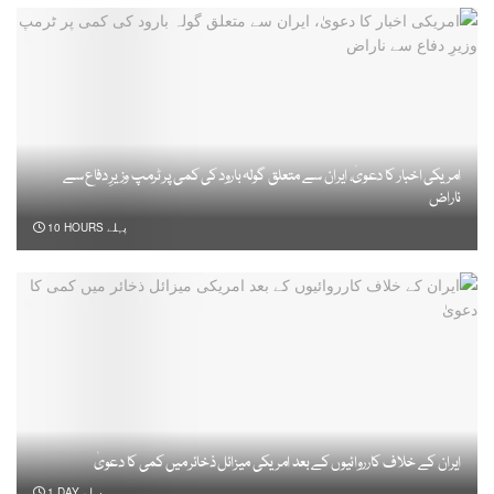
امریکی اخبار کا دعویٰ، ایران سے متعلق گولہ بارود کی کمی پر ٹرمپ وزیرِ دفاع سے
ناراض
10 HOURS پہلے
ایران کے خلاف کارروائیوں کے بعد امریکی میزائل ذخائر میں کمی کا دعویٰ
1 DAY پہلے