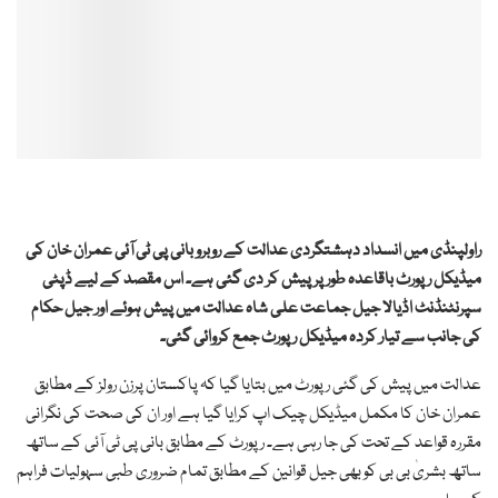
راولپنڈی میں انسداد دہشتگردی عدالت کے روبرو بانی پی ٹی آئی
عمران خان
کی
میڈیکل رپورٹ باقاعدہ طور پر پیش کر دی گئی ہے۔ اس مقصد کے لیے ڈپٹی
سپرنٹنڈنٹ
اڈیالا جیل
جماعت علی شاہ عدالت میں پیش ہوئے اور جیل حکام
کی جانب سے تیار کردہ میڈیکل رپورٹ جمع کروائی گئی۔
عدالت میں پیش کی گئی رپورٹ میں بتایا گیا کہ پاکستان پرزن رولز کے مطابق
عمران خان کا مکمل میڈیکل چیک اپ کرایا گیا ہے اور ان کی صحت کی نگرانی
مقررہ قواعد کے تحت کی جا رہی ہے۔ رپورٹ کے مطابق بانی پی ٹی آئی کے ساتھ
ساتھ بشریٰ بی بی کو بھی جیل قوانین کے مطابق تمام ضروری طبی سہولیات فراہم