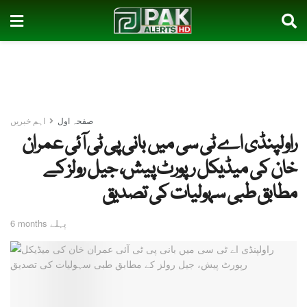
صفحہ اول
اہم خبریں
راولپنڈی اے ٹی سی میں بانی پی ٹی آئی عمران
خان کی میڈیکل رپورٹ پیش، جیل رولز کے
مطابق طبی سہولیات کی تصدیق
6 months پہلے