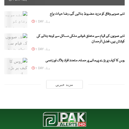
نئے صوبے وفاق کو مزید مضبوط بنائیں گے، رضا حیات ہراج
1 DAY پہلے
نئے صوبوں کے قیام سے متعلق شوشے ملکی مسائل سے توجہ ہٹانے کی
کوشش ہیں، فضل الرحمان
1 DAY پہلے
روس کا کیف پر بڑے پیمانے پر حملہ، متعدد افراد ہلاک اور زخمی
1 DAY پہلے
مزید خبریں