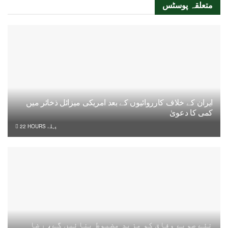
متعلقہ
پوسٹس
ایران کے خلاف کارروائیوں کے بعد امریکی میزائل ذخائر میں
کمی کا دعویٰ
22 HOURS پہلے
نئے صوبے وفاق کو مزید مضبوط بنائیں گے، رضا