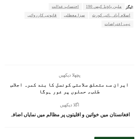
190 ملین پاؤنڈ کیس
احتساب عدالت
ٹیگز:
اسلام آباد ہائی کورٹ
سزا معطلی
قانونی کارروائی
نیب اعتراضات
پچھلا دیکھیں
ایران سے متعلق سلامتی کونسل کا بند کمرہ اجلاس
طلب، حملوں پر غور ہوگا
اگلا دیکھیں
افغانستان میں خواتین و اقلیتوں پر مظالم میں نمایاں اضافہ