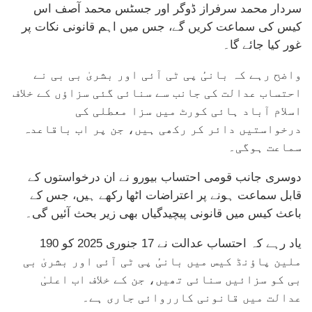
سردار محمد سرفراز ڈوگر اور جسٹس محمد آصف اس
کیس کی سماعت کریں گے، جس میں اہم قانونی نکات پر
غور کیا جائے گا۔
واضح رہے کہ بانیٔ پی ٹی آئی اور بشریٰ بی بی نے
احتساب عدالت کی جانب سے سنائی گئی سزاؤں کے خلاف
اسلام آباد ہائی کورٹ میں سزا معطلی کی
درخواستیں دائر کر رکھی ہیں، جن پر اب باقاعدہ
سماعت ہوگی۔
دوسری جانب قومی احتساب بیورو نے ان درخواستوں کے
قابل سماعت ہونے پر اعتراضات اٹھا رکھے ہیں، جس کے
باعث کیس میں قانونی پیچیدگیاں بھی زیر بحث آئیں گی۔
یاد رہے کہ احتساب عدالت نے 17 جنوری 2025 کو 190
ملین پاؤنڈ کیس میں بانیٔ پی ٹی آئی اور بشریٰ بی
بی کو سزائیں سنائی تھیں، جن کے خلاف اب اعلیٰ
عدالت میں قانونی کارروائی جاری ہے۔