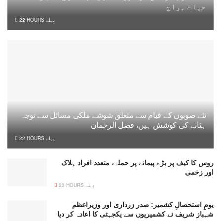
حیات ہراج
22 HOURS پہلے
نئے صوبوں کے قیام سے متعلق شوشے ملکی مسائل سے توجہ
ہٹانے کی کوشش ہیں، فضل الرحمان
22 HOURS پہلے
روس کا کیف پر بڑے پیمانے پر حملہ، متعدد افراد ہلاک
اور زخمی
23 HOURS پہلے
یومِ استحصالِ کشمیر: صدر زرداری اور وزیراعظم
شہباز شریف نے کشمیریوں سے یکجہتی کا اعادہ کر دیا