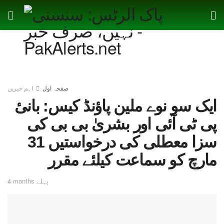
صفحہ اول
اہم خبریں
ایک سو نوے ملین پاؤنڈ کیس: بانیٔ
پی ٹی آئی اور بشریٰ بی بی کی
سزا معطلی کی درخواستیں 31
مارچ کو سماعت کیلئے مقرر
4 months پہلے