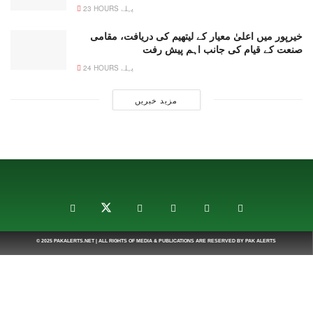
23 HOURS پہلے
خیرپور میں اعلیٰ معیار کے لیتھیم کی دریافت، مقامی
صنعت کے قیام کی جانب اہم پیش رفت
24 HOURS پہلے
مزید خبریں
© 2025
PAKALERTS.NET
| ALL RIGHTS OF MEDIA & PUBLICATIONS ARE RESERVED BY
PAK ALERTS