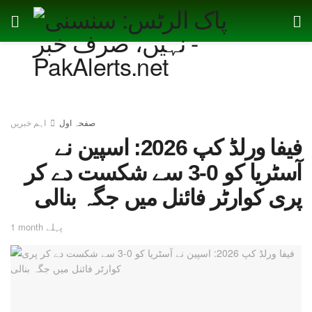
صفحہ اول
اہم خبریں
فیفا ورلڈ کپ 2026: اسپین نے
آسٹریا کو 0-3 سے شکست دے کر
پری کوارٹر فائنل میں جگہ بنالی
1 month پہلے