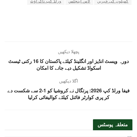
کھیلوں کی خبریں
لاس اینجلس
ورلڈ کپ ناک آؤٹ
پچھلا دیکھیں
دورہ ویسٹ انڈیز اور انگلینڈ کیلئے پاکستان کا 16 رکنی ٹیسٹ
اسکواڈ تشکیل دیے جانے کا امکان
اگلا دیکھیں
فیفا ورلڈ کپ 2026: پرتگال نے کروشیا کو 1-2 سے شکست دے
کر پری کوارٹر فائنل کیلئے کوالیفائی کرلیا
متعلقہ
پوسٹس