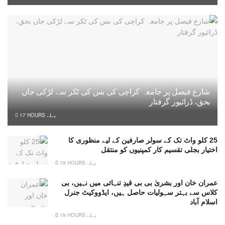
شارع فیصل پر جامعہ کراچی کی بس کی ٹکر سے لڑکی جاں
بحق، ڈرائیور گرفتار
17 HOURS پہلے
25 کلو واٹ تک کے سولر صارفین کے لیے منظوری کا
اختیار بجلی تقسیم کار کمپنیوں کو منتقل
19 HOURS پہلے
عمران خان اور بشریٰ بی بی قیدِ تنہائی میں نہیں، بی
کلاس سے بہتر سہولیات حاصل ہیں، ایڈووکیٹ جنرل
اسلام آباد
19 HOURS پہلے