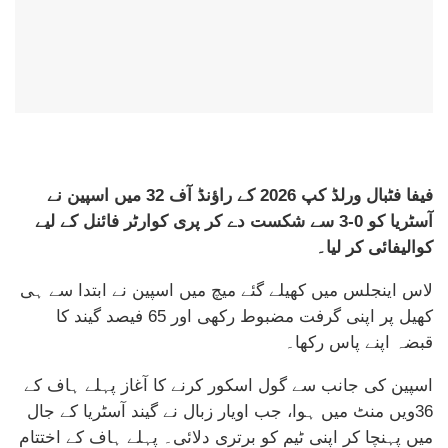
فیفا فٹبال ورلڈ کپ 2026 کے راؤنڈ آف 32 میں اسپین نے
آسٹریا کو 0-3 سے شکست دے کر پری کوارٹر فائنل کے لیے
کوالیفائی کر لیا۔
لاس اینجلس میں کھیلے گئے میچ میں اسپین نے ابتدا سے ہی
کھیل پر اپنی گرفت مضبوط رکھی اور 65 فیصد گیند کا
قبضہ اپنے پاس رکھا۔
اسپین کی جانب سے گول اسکور کرنے کا آغاز پہلے ہاف کے
36ویں منٹ میں ہوا، جب اویار زبال نے گیند آسٹریا کے جال
میں پہنچا کر اپنی ٹیم کو برتری دلائی۔ پہلے ہاف کے اختتام