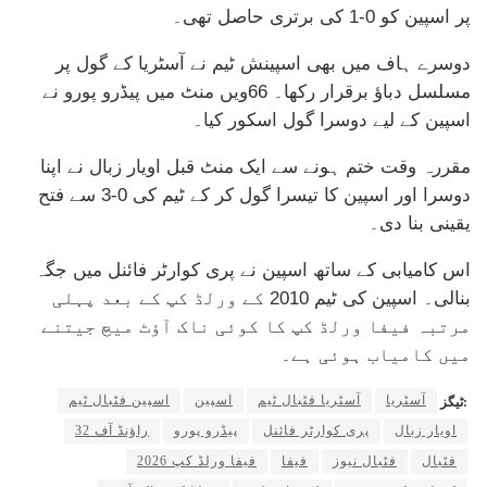
پر اسپین کو 0-1 کی برتری حاصل تھی۔
دوسرے ہاف میں بھی اسپینش ٹیم نے آسٹریا کے گول پر
مسلسل دباؤ برقرار رکھا۔ 66ویں منٹ میں پیڈرو پورو نے
اسپین کے لیے دوسرا گول اسکور کیا۔
مقررہ وقت ختم ہونے سے ایک منٹ قبل اویار زبال نے اپنا
دوسرا اور اسپین کا تیسرا گول کر کے ٹیم کی 0-3 سے فتح
یقینی بنا دی۔
اس کامیابی کے ساتھ اسپین نے پری کوارٹر فائنل میں جگہ
بنالی۔ اسپین کی ٹیم 2010 کے ورلڈ کپ کے بعد پہلی
مرتبہ فیفا ورلڈ کپ کا کوئی ناک آؤٹ میچ جیتنے
میں کامیاب ہوئی ہے۔
آسٹریا
آسٹریا فٹبال ٹیم
اسپین
اسپین فٹبال ٹیم
ٹیگز:
اویار زبال
پری کوارٹر فائنل
پیڈرو پورو
راؤنڈ آف 32
فٹبال
فٹبال نیوز
فیفا
فیفا ورلڈ کپ 2026