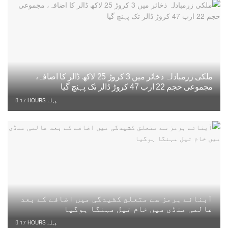
ملکی زرمبادلہ ذخائر میں 3 کروڑ 25 لاکھ ڈالر کا اضافہ،
مجموعی حجم 22 ارب 47 کروڑ ڈالر تک پہنچ گیا
17 HOURS پہلے
آبنائے ہرمز سے متعلق کشیدگی میں اضافے کے بعد
عالمی منڈی میں خام تیل مہنگا ہوگیا
17 HOURS پہلے