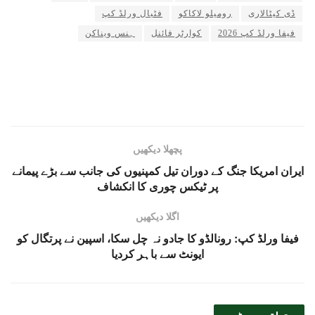
ڈی کیٹالاری
رومیلو لاکاکو
فٹبال ورلڈ کپ
فیفا ورلڈ کپ 2026
کوارٹر فائنل
ہنس ویناکن
پچھلا دیکھیں
ایران امریکا جنگ کے دوران تیل کمپنیوں کی جانب سے بڑے پیمانے
پر ٹیکس چوری کا انکشاف
اگلا دیکھیں
فیفا ورلڈ کپ: رونالڈو کا جادو نہ چل سکا، اسپین نے پرتگال کو
ایونٹ سے باہر کردیا