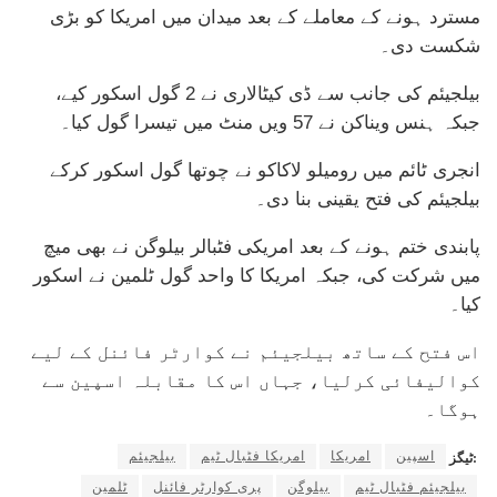
مسترد ہونے کے معاملے کے بعد میدان میں امریکا کو بڑی
شکست دی۔
بیلجیئم کی جانب سے ڈی کیٹالاری نے 2 گول اسکور کیے،
جبکہ ہنس ویناکن نے 57 ویں منٹ میں تیسرا گول کیا۔
انجری ٹائم میں رومیلو لاکاکو نے چوتھا گول اسکور کرکے
بیلجیئم کی فتح یقینی بنا دی۔
پابندی ختم ہونے کے بعد امریکی فٹبالر بیلوگن نے بھی میچ
میں شرکت کی، جبکہ امریکا کا واحد گول ٹلمین نے اسکور
کیا۔
اس فتح کے ساتھ بیلجیئم نے کوارٹر فائنل کے لیے
کوالیفائی کرلیا، جہاں اس کا مقابلہ اسپین سے
ہوگا۔
اسپین
امریکا
امریکا فٹبال ٹیم
بیلجیئم
ٹیگز:
بیلجیئم فٹبال ٹیم
بیلوگن
پری کوارٹر فائنل
ٹلمین