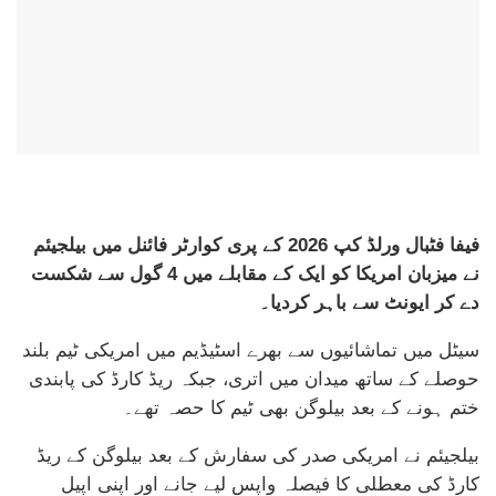
فیفا فٹبال ورلڈ کپ 2026 کے پری کوارٹر فائنل میں بیلجیئم
نے میزبان امریکا کو ایک کے مقابلے میں 4 گول سے شکست
دے کر ایونٹ سے باہر کردیا۔
سیٹل میں تماشائیوں سے بھرے اسٹیڈیم میں امریکی ٹیم بلند
حوصلے کے ساتھ میدان میں اتری، جبکہ ریڈ کارڈ کی پابندی
ختم ہونے کے بعد بیلوگن بھی ٹیم کا حصہ تھے۔
بیلجیئم نے امریکی صدر کی سفارش کے بعد بیلوگن کے ریڈ
کارڈ کی معطلی کا فیصلہ واپس لیے جانے اور اپنی اپیل