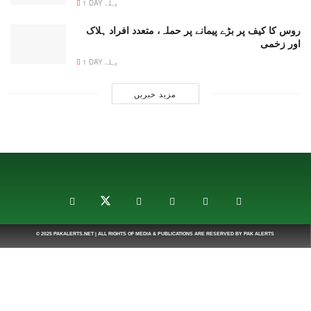
1 DAY پہلے
روس کا کیف پر بڑے پیمانے پر حملہ، متعدد افراد ہلاک
اور زخمی
1 DAY پہلے
مزید خبریں
© 2025
PAKALERTS.NET
| ALL RIGHTS OF MEDIA & PUBLICATIONS ARE RESERVED BY
PAK ALERTS