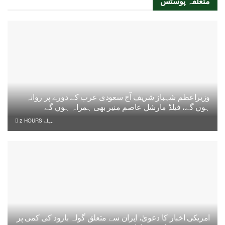
متعلقہ
پوسٹس
وزیراعظم شہباز شریف آج سعودی عرب کے دورے پر روانہ
ہوں گے، فیلڈ مارشل عاصم منیر بھی ہمراہ ہوں گے
2 HOURS پہلے
امریکی اخبار کا دعویٰ، ایران سے متعلق گولہ بارود کی کمی پر