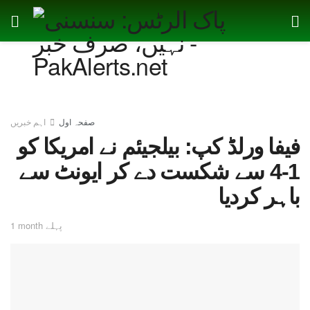
صفحہ اول
اہم خبریں
فیفا ورلڈ کپ: بیلجیئم نے امریکا کو
1-4 سے شکست دے کر ایونٹ سے
باہر کردیا
1 month پہلے