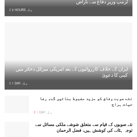
ٹرمپ وزیرِ دفاع سے ناراض
2 HOURS پہلے
ایران کے خلاف کارروائیوں کے بعد امریکی میزائل ذخائر میں
کمی کا دعویٰ
1 DAY پہلے
نئے صوبے وفاق کو مزید مضبوط بنائیں گے، رضا
حیات ہراج
1 DAY پہلے
نئے صوبوں کے قیام سے متعلق شوشے ملکی مسائل سے
توجہ ہٹانے کی کوشش ہیں، فضل الرحمان