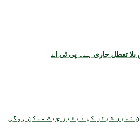
بلا تعطل جاری ہے۔ پی ٹی اے
 نمبر شیئر کیے بغیر چیٹ ممکن ہوگی