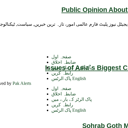
Public Opinion About
ڈیجیٹل نیوز پلیٹ فارم عالمی امور، تازہ ترین خبریں, سیاست, ٹیکنال
صفحہ اول
ضابطہ اخلاق
Issues of Asia`s Biggest 
پاک الرٹز کے بارے میں
رابطہ کریں
پاک الرٹس English
rved by
Pak Alerts
صفحہ اول
ضابطہ اخلاق
پاک الرٹز کے بارے میں
رابطہ کریں
پاک الرٹس English
Sohrab Goth Ma