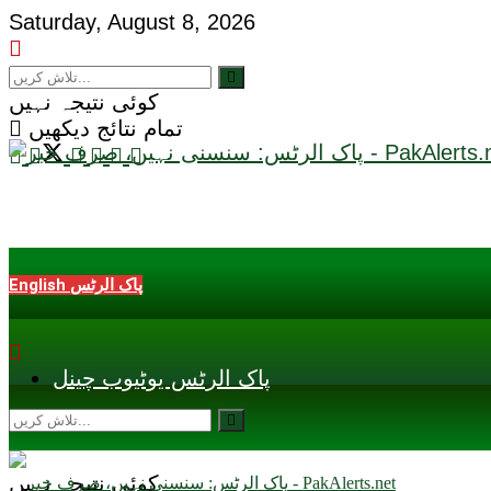
Saturday, August 8, 2026
کوئی نتیجہ نہیں
تمام نتائج دیکھیں
English پاک الرٹس
پاک الرٹس یوٹیوب چینل
کوئی نتیجہ نہیں