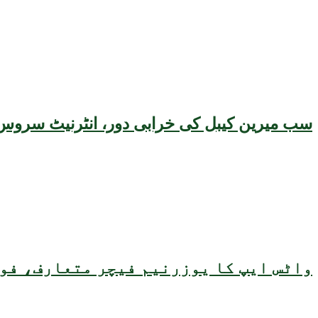
سب میرین کیبل کی خرابی دور، انٹرنیٹ سروس 
واٹس ایپ کا یوزرنیم فیچر متعارف، فون