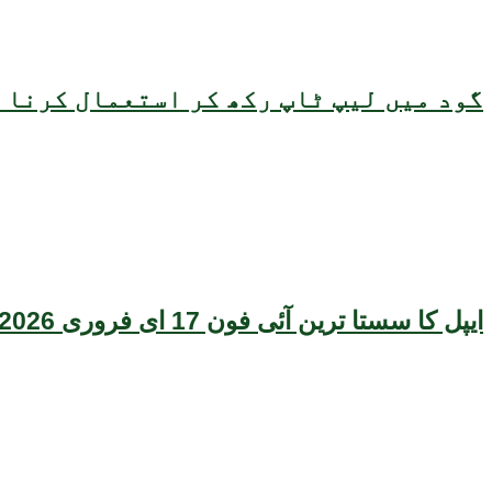
گود میں لیپ ٹاپ رکھ کر استعمال کرنا ص
ایپل کا سستا ترین آئی فون 17 ای فروری 2026 میں متعارف ہونے کا امکان، قیمت بھی سامنے آگئی