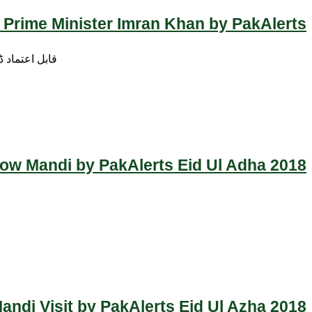
 Prime Minister Imran Khan by PakAlerts
قابل اعتماد 
Cow Mandi by PakAlerts Eid Ul Adha 2018
ndi Visit by PakAlerts Eid Ul Azha 2018