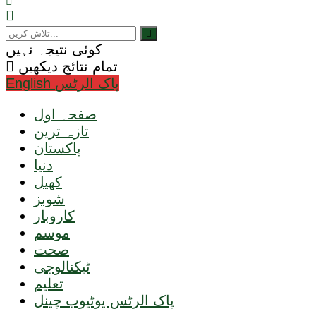
کوئی نتیجہ نہیں
تمام نتائج دیکھیں
English پاک الرٹس
صفحہ اول
تازہ ترین
پاکستان
دنیا
کھیل
شوبز
کاروبار
موسم
صحت
ٹیکنالوجی
تعلیم
پاک الرٹس یوٹیوب چینل