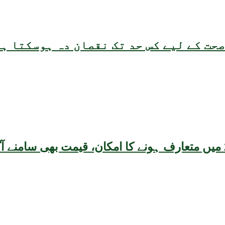
حت کے لیے کس حد تک نقصان دہ ہوسکتا ہ