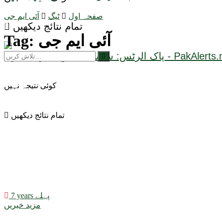
صفحہ اول
ٹیگ
آئی ایم جی
تمام نتائج دیکھیں
آئی ایم جی
Tag:
کوئی نتیجہ نہیں
تمام نتائج دیکھیں
7 years پہلے
مزید خبریں