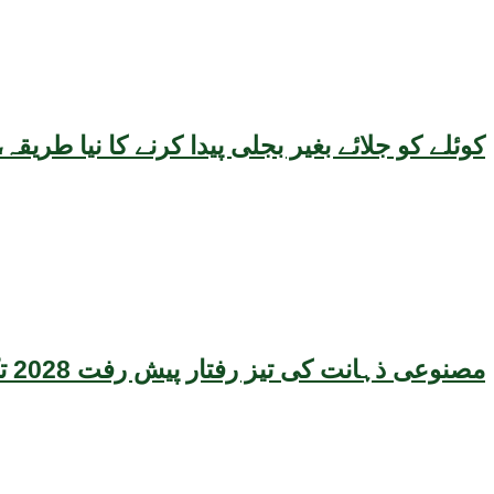
کوئلے کو جلائے بغیر بجلی پیدا کرنے کا نیا طر
مصنوعی ذہانت کی تیز رفتار پیش رفت 2028 تک عالمی معیشت کیلئے سنگین خطرہ بن سکتی ہے، نئی تحقیق کا انتباہ