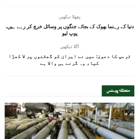
پچھلا دیکھیں
دنیا کے رہنما بھوک کے بجائے جنگوں پر وسائل خرچ کر رہے ہیں،
پوپ لیو
اگلا دیکھیں
ٹرمپ کا دعویٰ: میں نے ایران کو گھٹنوں پر لا کھڑا
کیا، وہ گرنے ہی والا ہے
متعلقہ
پوسٹس