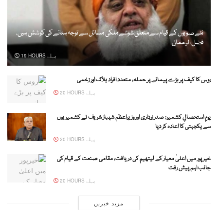
نئے صوبوں کے قیام سے متعلق شوشے ملکی مسائل سے توجہ ہٹانے کی کوشش ہیں،
فضل الرحمان
19 HOURS پہلے
روس کا کیف پر بڑے پیمانے پر حملہ، متعدد افراد ہلاک اور زخمی
20 HOURS پہلے
یومِ استحصالِ کشمیر: صدر زرداری اور وزیراعظم شہباز شریف نے کشمیریوں
سے یکجہتی کا اعادہ کر دیا
20 HOURS پہلے
خیرپور میں اعلیٰ معیار کے لیتھیم کی دریافت، مقامی صنعت کے قیام کی
جانب اہم پیش رفت
20 HOURS پہلے
مزید خبریں