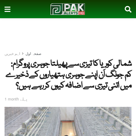
صفحہ اول
اہم خبریں
شمالی کوریا کا تیزی سے پھیلتا جوہری پروگرام:
کم جونگ اَن اپنے جوہری ہتھیاروں کے ذخیرے
میں اتنی تیزی سے اضافہ کیوں کر رہے ہیں؟
1 month پہلے