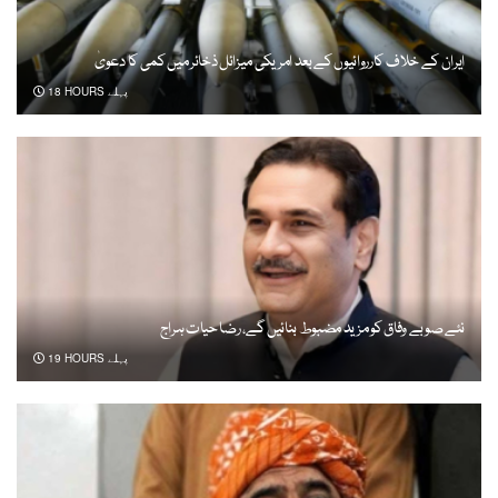
ایران کے خلاف کارروائیوں کے بعد امریکی میزائل ذخائر میں کمی کا دعویٰ
18 HOURS پہلے
نئے صوبے وفاق کو مزید مضبوط بنائیں گے، رضا حیات ہراج
19 HOURS پہلے