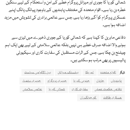
شمالی کوریا کا جوہری اور میزائل پروگرام خطے کے امن و استحکام کے لیے سنگین
خطرہ بن رہا ہے۔ اقوام متحدہ کی مختلف پابندیوں کے باوجود پیانگ یانگ اپنے
عسکری پروگرام کو آگے بڑھا رہا ہے، جس سے عالمی برادری کی تشویش میں مزید
اضافہ ہوا ہے۔
دفاعی ماہرین کا کہنا ہے کہ شمالی کوریا کے جوہری ذخیرے میں تیزی سے
ہونے والا اضافہ صرف خطے ہی نہیں بلکہ عالمی سلامتی کے لیے بھی ایک اہم
چیلنج بن چکا ہے، جس کے اثرات مستقبل کی سفارت کاری اور سیکیورٹی
پالیسیوں پر بھی مرتب ہو سکتے ہیں۔
اقوام متحدہ
امریکا
بیلسٹک میزائل
بین الاقوامی سیاست
ٹیگز:
پابندیاں
جاپان
جنوبی کوریا
جوہری پروگرام
جوہری ہتھیار
دفاعی حکمت عملی
سفارت کاری
شمالی کوریا
عالمی سلامتی
عسکری طاقت
کم جونگ ان