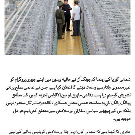
شمالی کوریا کے رہنما کم جونگ اَن نے حالیہ برسوں میں اپنے جوہری پروگرام کو
غیر معمولی رفتار سے وسعت دینے کا اعلان کیا ہے، جس نے عالمی سطح پر نئی
تشویش کو جنم دیا ہے۔ دفاعی ماہرین اور بین الاقوامی تجزیہ کاروں کے مطابق
پیانگ یانگ کی یہ حکمت عملی محض عسکری طاقت بڑھانے تک محدود نہیں
بلکہ اس کے پیچھے سیاسی، سفارتی اور سلامتی سے متعلق کئی اہم عوامل
موجود ہیں۔
ماہرین کا کہنا ہے کہ شمالی کوریا اپنی بقا اور سلامتی کو یقینی بنانے کے لیے