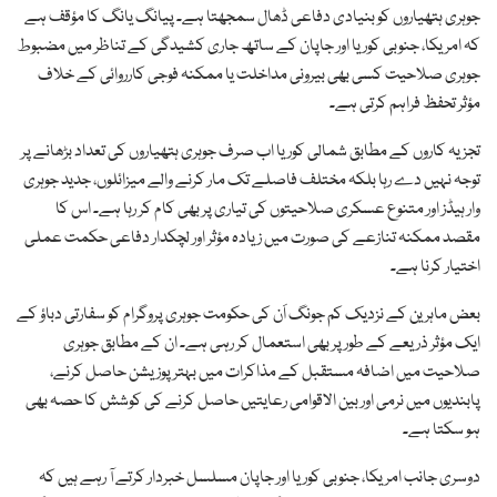
جوہری ہتھیاروں کو بنیادی دفاعی ڈھال سمجھتا ہے۔ پیانگ یانگ کا مؤقف ہے
کہ امریکا، جنوبی کوریا اور جاپان کے ساتھ جاری کشیدگی کے تناظر میں مضبوط
جوہری صلاحیت کسی بھی بیرونی مداخلت یا ممکنہ فوجی کارروائی کے خلاف
مؤثر تحفظ فراہم کرتی ہے۔
تجزیہ کاروں کے مطابق شمالی کوریا اب صرف جوہری ہتھیاروں کی تعداد بڑھانے پر
توجہ نہیں دے رہا بلکہ مختلف فاصلے تک مار کرنے والے میزائلوں، جدید جوہری
وار ہیڈز اور متنوع عسکری صلاحیتوں کی تیاری پر بھی کام کر رہا ہے۔ اس کا
مقصد ممکنہ تنازعے کی صورت میں زیادہ مؤثر اور لچکدار دفاعی حکمت عملی
اختیار کرنا ہے۔
بعض ماہرین کے نزدیک کم جونگ اَن کی حکومت جوہری پروگرام کو سفارتی دباؤ کے
ایک مؤثر ذریعے کے طور پر بھی استعمال کر رہی ہے۔ ان کے مطابق جوہری
صلاحیت میں اضافہ مستقبل کے مذاکرات میں بہتر پوزیشن حاصل کرنے،
پابندیوں میں نرمی اور بین الاقوامی رعایتیں حاصل کرنے کی کوشش کا حصہ بھی
ہو سکتا ہے۔
دوسری جانب امریکا، جنوبی کوریا اور جاپان مسلسل خبردار کرتے آ رہے ہیں کہ