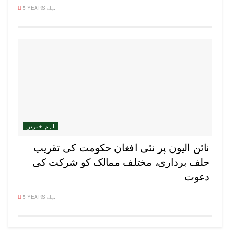
5 YEARS پہلے
اہم خبریں
نائن الیون پر نئی افغان حکومت کی تقریب
حلف برداری، مختلف ممالک کو شرکت کی
دعوت
5 YEARS پہلے