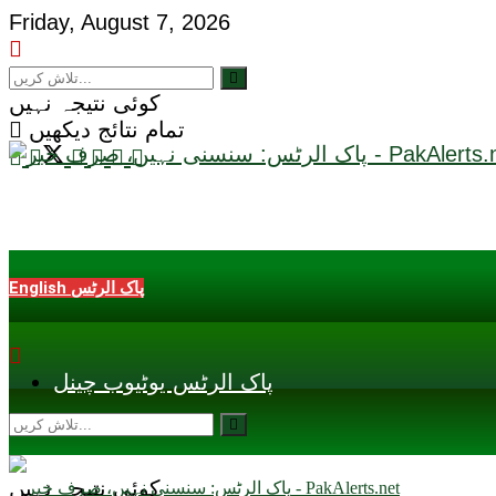
Friday, August 7, 2026
کوئی نتیجہ نہیں
تمام نتائج دیکھیں
English پاک الرٹس
پاک الرٹس یوٹیوب چینل
کوئی نتیجہ نہیں