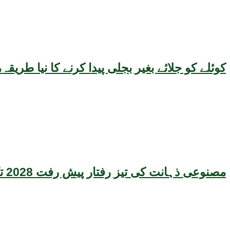
کوئلے کو جلائے بغیر بجلی پیدا کرنے کا نیا طر
مصنوعی ذہانت کی تیز رفتار پیش رفت 2028 تک عالمی معیشت کیلئے سنگین خطرہ بن سکتی ہے، نئی تحقیق کا انتباہ