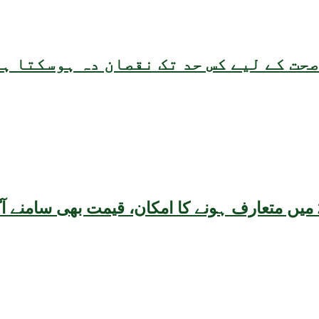
حت کے لیے کس حد تک نقصان دہ ہوسکتا ہ