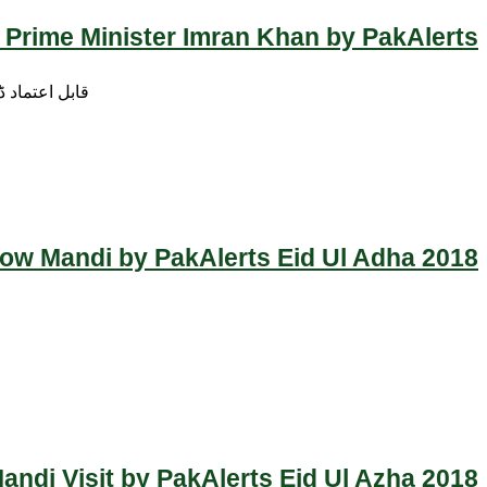
 Prime Minister Imran Khan by PakAlerts
قابل اعتماد 
Cow Mandi by PakAlerts Eid Ul Adha 2018
ndi Visit by PakAlerts Eid Ul Azha 2018