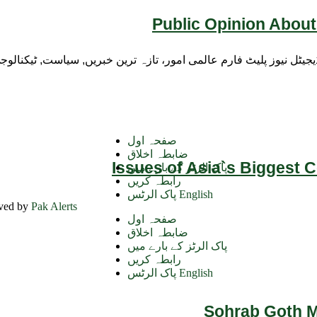
Public Opinion About
ڈیجیٹل نیوز پلیٹ فارم عالمی امور، تازہ ترین خبریں, سیاست, ٹیکنال
صفحہ اول
ضابطہ اخلاق
Issues of Asia`s Biggest 
پاک الرٹز کے بارے میں
رابطہ کریں
پاک الرٹس English
rved by
Pak Alerts
صفحہ اول
ضابطہ اخلاق
پاک الرٹز کے بارے میں
رابطہ کریں
پاک الرٹس English
Sohrab Goth Ma