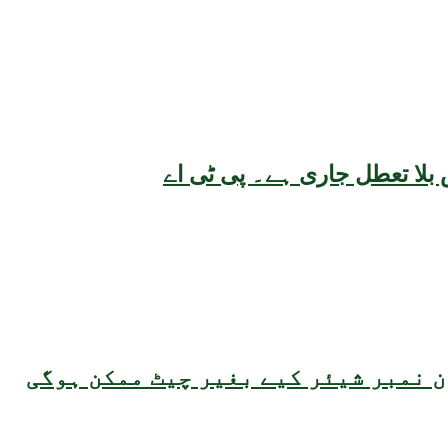
بلا تعطل جاری ہے۔ پی ٹی اے
 نمبر شیئر کیے بغیر چیٹ ممکن ہوگی