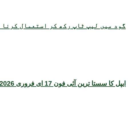
گود میں لیپ ٹاپ رکھ کر استعمال کرنا ص
ایپل کا سستا ترین آئی فون 17 ای فروری 2026 میں متعارف ہونے کا امکان، قیمت بھی سامنے آگئی