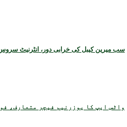
سب میرین کیبل کی خرابی دور، انٹرنیٹ سروس 
واٹس ایپ کا یوزرنیم فیچر متعارف، فون