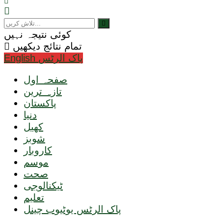
کوئی نتیجہ نہیں
تمام نتائج دیکھیں
English پاک الرٹس
صفحہ اول
تازہ ترین
پاکستان
دنیا
کھیل
شوبز
کاروبار
موسم
صحت
ٹیکنالوجی
تعلیم
پاک الرٹس یوٹیوب چینل