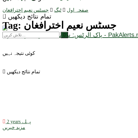
صفحہ اول
ٹیگ
جسٹس نعیم اخترافغان
تمام نتائج دیکھیں
جسٹس نعیم اخترافغان
Tag:
کوئی نتیجہ نہیں
تمام نتائج دیکھیں
2 years پہلے
مزید خبریں