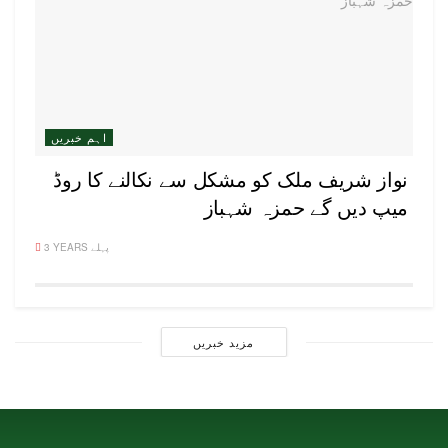
اہم خبریں
نواز شریف ملک کو مشکل سے نکالنے کا روڈ
میپ دیں گے حمزہ شہباز
3 YEARS پہلے
مزید خبریں