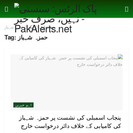
صفحہ اول
ٹیگ
حمزہ شہباز
حمزہ شہباز
Tag:
اہم خبریں
پنجاب اسمبلی کی نشست پر حمزہ شہباز
کی کامیابی کے خلاف دائر درخواست خارج