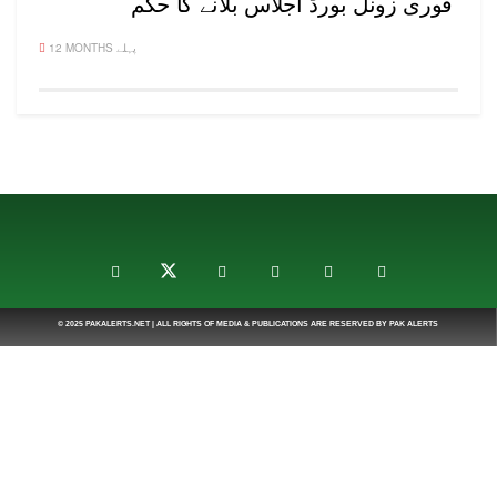
فوری زونل بورڈ اجلاس بلانے کا حکم
12 MONTHS پہلے
© 2025
PAKALERTS.NET
| ALL RIGHTS OF MEDIA & PUBLICATIONS ARE RESERVED BY
PAK ALERTS