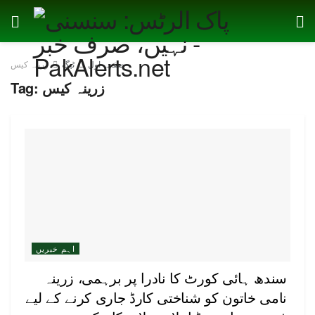
صفحہ اول
ٹیگ
زرینہ کیس
زرینہ کیس
Tag:
اہم خبریں
سندھ ہائی کورٹ کا نادرا پر برہمی، زرینہ
نامی خاتون کو شناختی کارڈ جاری کرنے کے لیے