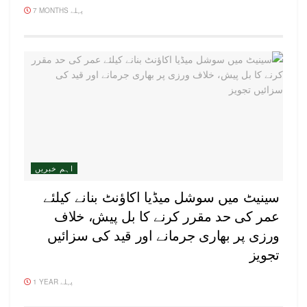
7 MONTHS پہلے
اہم خبریں
سینیٹ میں سوشل میڈیا اکاؤنٹ بنانے کیلئے
عمر کی حد مقرر کرنے کا بل پیش، خلاف
ورزی پر بھاری جرمانے اور قید کی سزائیں
تجویز
1 YEAR پہلے