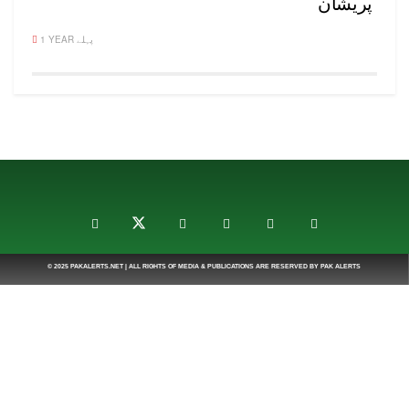
پریشان
1 YEAR پہلے
© 2025
PAKALERTS.NET
| ALL RIGHTS OF MEDIA & PUBLICATIONS ARE RESERVED BY
PAK ALERTS