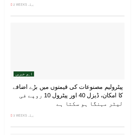
2 WEEKS پہلے
اہم خبریں
پیٹرولیم مصنوعات کی قیمتوں میں بڑے اضافے
کا امکان، ڈیزل 40 اور پیٹرول 10 روپے فی
لیٹر مہنگا ہو سکتا ہے
3 WEEKS پہلے