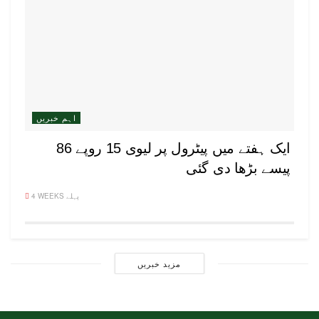
اہم خبریں
ایک ہفتے میں پیٹرول پر لیوی 15 روپے 86
پیسے بڑھا دی گئی
4 WEEKS پہلے
مزید خبریں