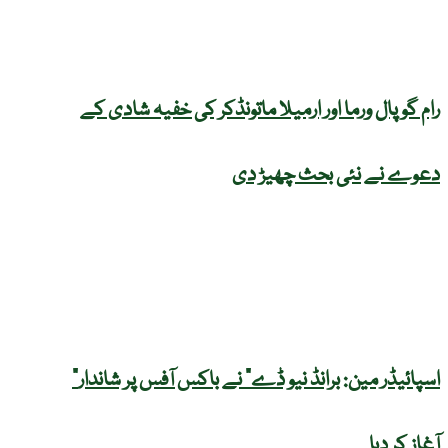
رام گوپال ورما اور ارمیلا ماتونڈکر کی خفیہ شادی کے
دعوے نے نئی بحث چھیڑ دی
“اسپائیڈر مین: برانڈ نیو ڈے” نے باکس آفس پر شاندار
آغاز کر دیا