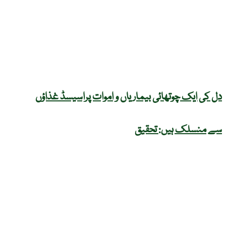
دل کی ایک چوتھائی بیماریاں و اموات پراسیسڈ غذاؤں
سے منسلک ہیں: تحقیق