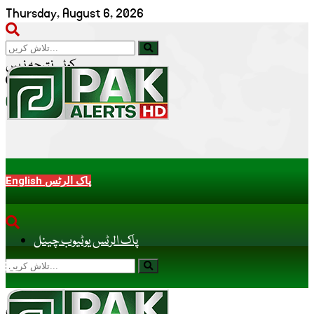
Thursday, August 6, 2026
کوئی نتیجہ نہیں
تمام نتائج دیکھیں
English پاک الرٹس
پاک الرٹس یوٹیوب چینل
کوئی نتیجہ نہیں