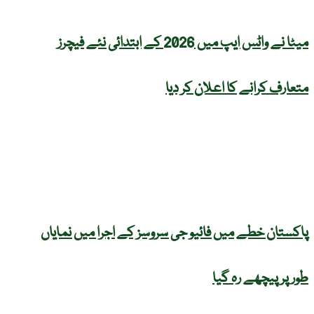
میٹا نے واٹس ایپ میں 2026 کے ابتدائی نئے فیچرز
متعارف کرانے کا اعلان کر دیا
پاکستان خطے میں فائیو جی سروسز کے اجرا میں نمایاں
طور پر پیچھے رہ گیا