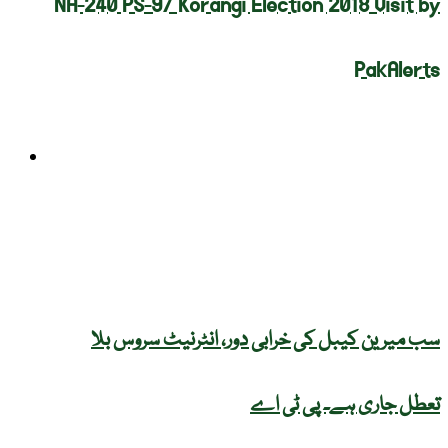
NA-240 PS-97 Korangi Election 2018 Visit by
PakAlerts
ٹیکنالوجی
سب میرین کیبل کی خرابی دور، انٹرنیٹ سروس بلا
تعطل جاری ہے۔ پی ٹی اے