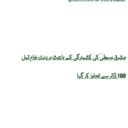
مشرق وسطیٰ کی کشیدگی کے باعث برینٹ خام تیل
100 ڈالر سے تجاوز کر گیا