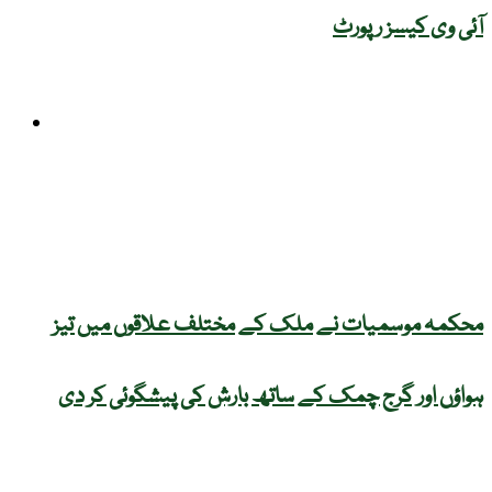
آئی وی کیسز رپورٹ
موسم
محکمہ موسمیات نے ملک کے مختلف علاقوں میں تیز
ہواؤں اور گرج چمک کے ساتھ بارش کی پیشگوئی کر دی