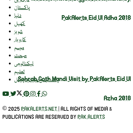
پاکستان
دنیا
PakAlerts Eid Ul Adha 2018
کھیل
شوبز
کاروبار
موسم
صحت
ٹیکنالوجی
تعلیم
Sohrab Goth Mandi Visit by PakAlerts Eid Ul
پاک الرٹس یوٹیوب چینل
Azha 2018
© 2025
PAKALERTS.NET
| ALL RIGHTS OF MEDIA &
PUBLICATIONS ARE RESERVED BY
PAK ALERTS