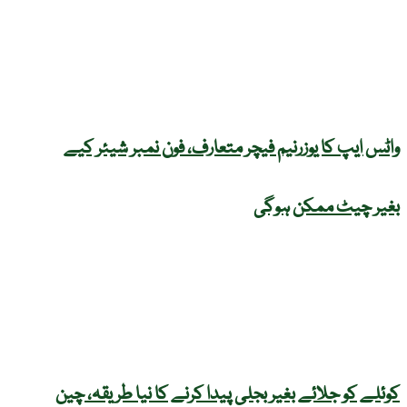
واٹس ایپ کا یوزرنیم فیچر متعارف، فون نمبر شیئر کیے
بغیر چیٹ ممکن ہوگی
کوئلے کو جلائے بغیر بجلی پیدا کرنے کا نیا طریقہ، چین