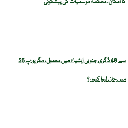
کا امکان، محکمہ موسمیات کی پیشگوئی
35 سے 40 ڈگری جنوبی ایشیاء میں معمول، مگر یورپ
میں جان لیوا کیوں؟