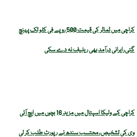
کراچی میں ٹماٹر کی قیمت 500 روپے فی کلو تک پہنچ
گئی، ایرانی درآمد بھی ریلیف نہ دے سکی
کراچی کے ولیکا اسپتال میں مزید 16 بچوں میں ایچ آئی
وی کی تشخیص، محتسب سندھ نے رپورٹ طلب کر لی