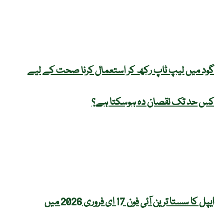
گود میں لیپ ٹاپ رکھ کر استعمال کرنا صحت کے لیے
کس حد تک نقصان دہ ہوسکتا ہے؟
ایپل کا سستا ترین آئی فون 17 ای فروری 2026 میں