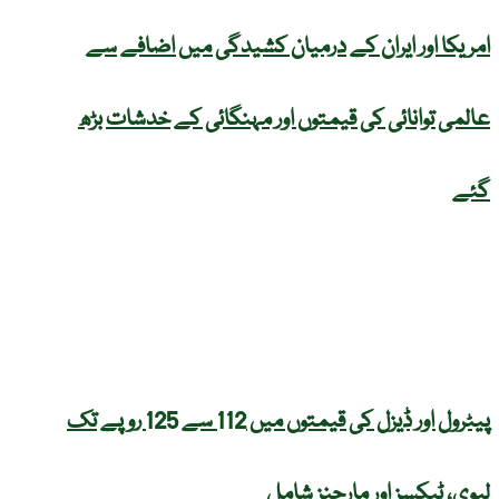
امریکا اور ایران کے درمیان کشیدگی میں اضافے سے
عالمی توانائی کی قیمتوں اور مہنگائی کے خدشات بڑھ
گئے
پیٹرول اور ڈیزل کی قیمتوں میں 112 سے 125 روپے تک
لیوی، ٹیکسز اور مارجنز شامل