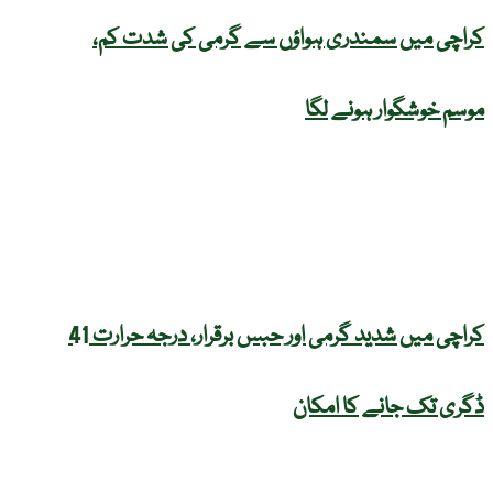
کراچی میں سمندری ہواؤں سے گرمی کی شدت کم،
موسم خوشگوار ہونے لگا
کراچی میں شدید گرمی اور حبس برقرار، درجہ حرارت 41
ڈگری تک جانے کا امکان