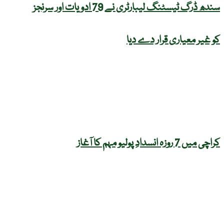
سندھ ڈرگ ٹیسٹنگ لیبارٹری نے 79 ادویات اور سرنجز
کو غیر معیاری قرار دے دیا
کراچی میں 7 روزہ انسدادِ پولیو مہم کا آغاز