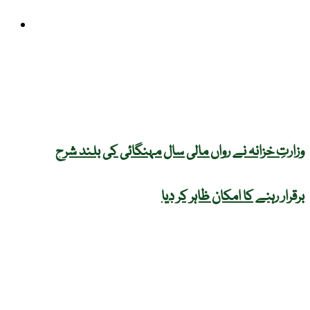
کاروبار
وزارتِ خزانہ نے رواں مالی سال مہنگائی کی بلند شرح
برقرار رہنے کا امکان ظاہر کر دیا