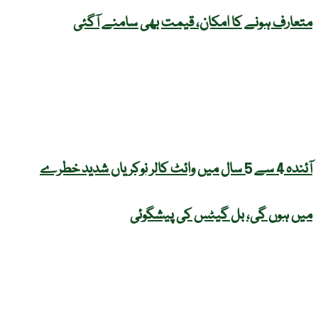
متعارف ہونے کا امکان، قیمت بھی سامنے آگئی
آئندہ 4 سے 5 سال میں وائٹ کالر نوکریاں شدید خطرے
میں ہوں گی، بل گیٹس کی پیشگوئی