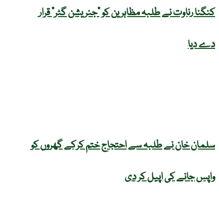
کنگنا رناوت نے طلبہ مظاہرین کو “جنریشن گٹر” قرار
دے دیا
سلمان خان نے طلبہ سے احتجاج ختم کرکے گھروں کو
واپس جانے کی اپیل کر دی