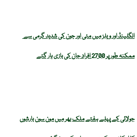
انگلینڈ اور ویلز میں مئی اور جون کی شدید گرمی سے
ممکنہ طور پر 2700 افراد جان کی بازی ہار گئے
جولائی کے پہلے ہفتے ملک بھر میں مون سون بارشوں