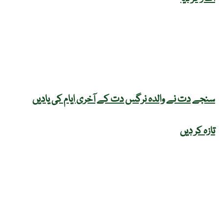
سنجے دت نے والدہ نرگس دت کے آخری ایام کی یادیں
تازہ کر دیں