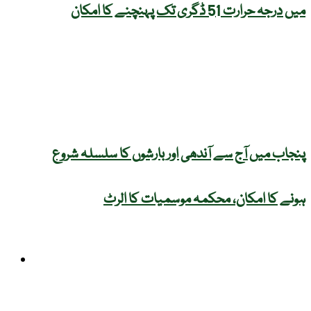
میں درجہ حرارت 51 ڈگری تک پہنچنے کا امکان
پنجاب میں آج سے آندھی اور بارشوں کا سلسلہ شروع
ہونے کا امکان، محکمہ موسمیات کا الرٹ
شوبز