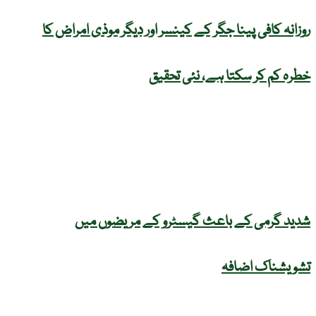
روزانہ کافی پینا جگر کے کینسر اور دیگر موذی امراض کا
خطرہ کم کر سکتا ہے، نئی تحقیق
شدید گرمی کے باعث گیسٹرو کے مریضوں میں
تشویشناک اضافہ