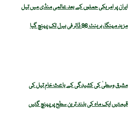
ایران پر امریکی حملوں کے بعد عالمی منڈی میں تیل
مزید مہنگا، برینٹ 96 ڈالر فی بیرل تک پہنچ گیا
مشرق وسطیٰ کی کشیدگی کے باعث خام تیل کی
قیمتیں ایک ماہ کی بلند ترین سطح پر پہنچ گئیں