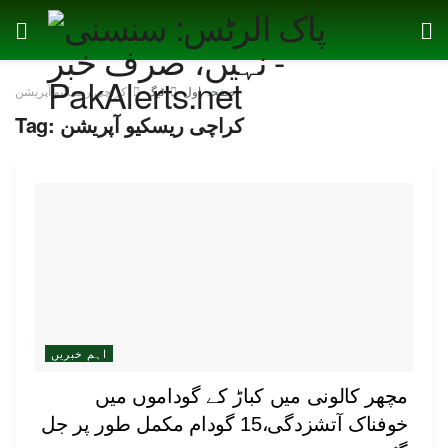
صفحہ اول
ٹیگ
کراچی ریسکیو آپریشن
کراچی ریسکیو آپریشن
Tag:
اہم خبریں
مچھر کالونی میں کباڑ کے گوداموں میں
خوفناک آتشزدگی،15 گودام مکمل طور پر جل