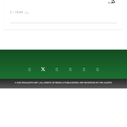
گئے
1 YEAR پہلے
© 2025
PAKALERTS.NET
| ALL RIGHTS OF MEDIA & PUBLICATIONS ARE RESERVED BY
PAK ALERTS