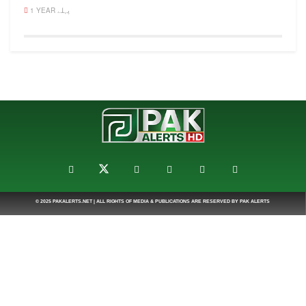
1 YEAR پہلے
© 2025
PAKALERTS.NET
| ALL RIGHTS OF MEDIA & PUBLICATIONS ARE RESERVED BY
PAK ALERTS