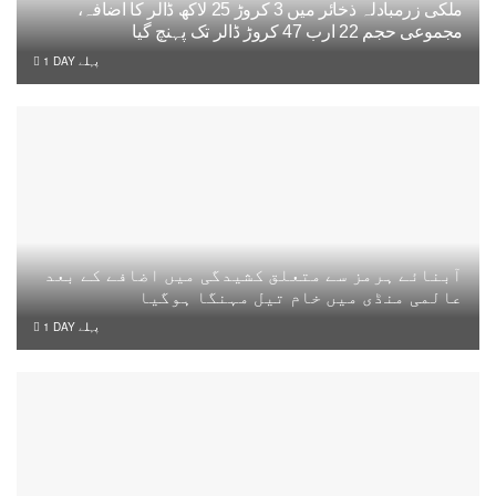
ملکی زرمبادلہ ذخائر میں 3 کروڑ 25 لاکھ ڈالر کا اضافہ،
مجموعی حجم 22 ارب 47 کروڑ ڈالر تک پہنچ گیا
1 DAY پہلے
آبنائے ہرمز سے متعلق کشیدگی میں اضافے کے بعد
عالمی منڈی میں خام تیل مہنگا ہوگیا
1 DAY پہلے