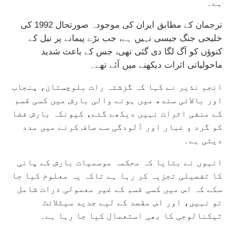
ہے۔
ترجمان کے مطابق ایران کی موجودہ صورتحال 1992 کی
خلیجی جنگ جیسی نہیں ہے، جب بڑے پیمانے پر تیل کے
کنوؤں کو آگ لگا دی گئی تھی، جس کے باعث شدید
ماحولیاتی اثرات دیکھنے میں آئے تھے۔
انجم نذیر نے کہا کہ گزشتہ رات بلوچستان، پنجاب
اور بالائی سندھ میں ہونے والی بارش میں کسی قسم
کے منفی اثرات نہیں دیکھے گئے، کیونکہ بارش فضا
کو گرد و غبار اور آلودگی سے صاف کرنے میں مدد
دیتی ہے۔
انہوں نے بتایا کہ محکمہ موسمیات بارش کے پانی
کا تفصیلی تجزیہ کر رہا ہے تاکہ یہ معلوم کیا جا
سکے کہ اس میں کسی قسم کے غیر معمولی ذرات شامل
تو نہیں، اور اس مقصد کے لیے جدید سیٹلائٹ
ٹیکنالوجی کا بھی استعمال کیا جا رہا ہے۔