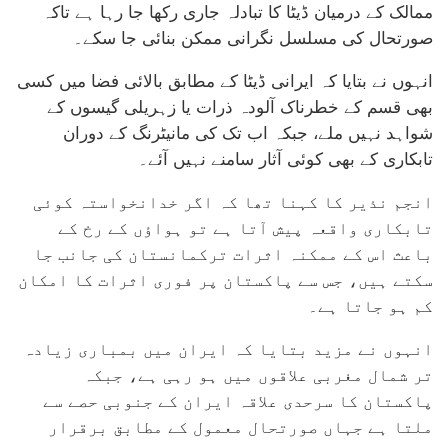
ممالک کے درمیان ڈیٹا کا تبادلہ جاری رکھا جا رہا ہے تاکہ
صورتحال کی مسلسل نگرانی ممکن بنائی جا سکے۔
انہوں نے بتایا کہ ایرانی ڈیٹا کے مطابق بالائی فضا میں کسی
بھی قسم کے خطرناک آلودہ ذرات یا زہریلی گیسوں کے
شواہد نہیں ملے، جبکہ اب تک کی مانیٹرنگ کے دوران
تابکاری کے بھی کوئی آثار سامنے نہیں آئے۔
انجم نذیر کا کہنا تھا کہ اگر خدانخواستہ کوئی
تابکاری واقعہ پیش آتا ہے تو ہواؤں کے رخ کے
باعث اس کے ممکنہ اثرات ترکمانستان کی جانب جا
سکتے ہیں، جس سے پاکستان پر فوری اثرات کا امکان
کم ہو جاتا ہے۔
انہوں نے مزید بتایا کہ ایران میں بمباری زیادہ
تر شمال مغربی علاقوں میں ہو رہی ہے، جبکہ
پاکستان کا سرحدی علاقہ ایران کے جنوبی حصے سے
ملتا ہے جہاں صورتحال معمول کے مطابق برقرار