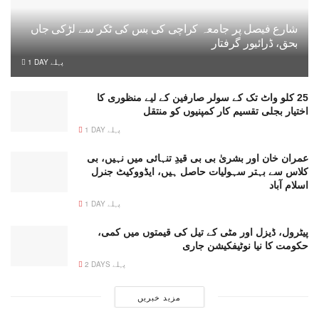
شارع فیصل پر جامعہ کراچی کی بس کی ٹکر سے لڑکی جاں
بحق، ڈرائیور گرفتار
1 DAY پہلے
25 کلو واٹ تک کے سولر صارفین کے لیے منظوری کا
اختیار بجلی تقسیم کار کمپنیوں کو منتقل
1 DAY پہلے
عمران خان اور بشریٰ بی بی قیدِ تنہائی میں نہیں، بی
کلاس سے بہتر سہولیات حاصل ہیں، ایڈووکیٹ جنرل
اسلام آباد
1 DAY پہلے
پیٹرول، ڈیزل اور مٹی کے تیل کی قیمتوں میں کمی،
حکومت کا نیا نوٹیفکیشن جاری
2 DAYS پہلے
مزید خبریں