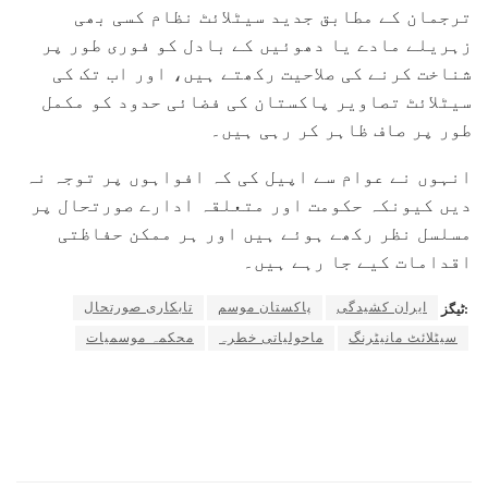
ترجمان کے مطابق جدید سیٹلائٹ نظام کسی بھی
زہریلے مادے یا دھوئیں کے بادل کو فوری طور پر
شناخت کرنے کی صلاحیت رکھتے ہیں، اور اب تک کی
سیٹلائٹ تصاویر پاکستان کی فضائی حدود کو مکمل
طور پر صاف ظاہر کر رہی ہیں۔
انہوں نے عوام سے اپیل کی کہ افواہوں پر توجہ نہ
دیں کیونکہ حکومت اور متعلقہ ادارے صورتحال پر
مسلسل نظر رکھے ہوئے ہیں اور ہر ممکن حفاظتی
اقدامات کیے جا رہے ہیں۔
ایران کشیدگی
پاکستان موسم
تابکاری صورتحال
ٹیگز:
سیٹلائٹ مانیٹرنگ
ماحولیاتی خطرہ
محکمہ موسمیات