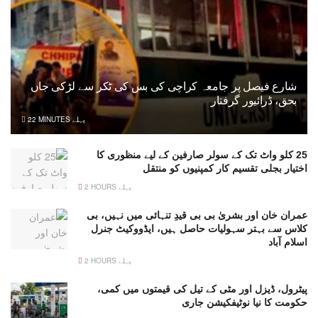
شارع فیصل پر جامعہ کراچی کی بس کی ٹکر سے لڑکی جاں
بحق، ڈرائیور گرفتار
22 MINUTES پہلے
25 کلو واٹ تک کے سولر صارفین کے لیے منظوری کا
اختیار بجلی تقسیم کار کمپنیوں کو منتقل
2 HOURS پہلے
عمران خان اور بشریٰ بی بی قیدِ تنہائی میں نہیں، بی
کلاس سے بہتر سہولیات حاصل ہیں، ایڈووکیٹ جنرل
اسلام آباد
2 HOURS پہلے
پیٹرول، ڈیزل اور مٹی کے تیل کی قیمتوں میں کمی،
حکومت کا نیا نوٹیفکیشن جاری