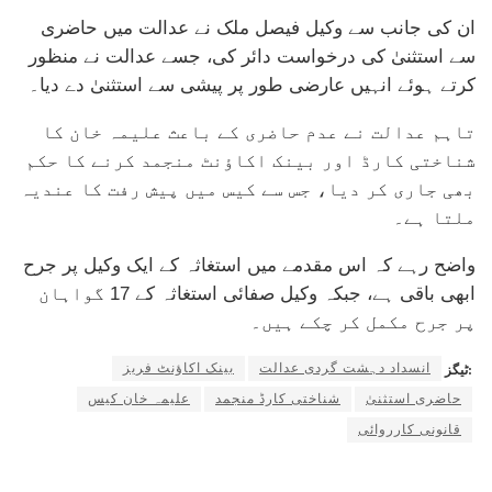
ان کی جانب سے وکیل فیصل ملک نے عدالت میں حاضری
سے استثنیٰ کی درخواست دائر کی، جسے عدالت نے منظور
کرتے ہوئے انہیں عارضی طور پر پیشی سے استثنیٰ دے دیا۔
تاہم عدالت نے عدم حاضری کے باعث علیمہ خان کا
شناختی کارڈ اور بینک اکاؤنٹ منجمد کرنے کا حکم
بھی جاری کر دیا، جس سے کیس میں پیش رفت کا عندیہ
ملتا ہے۔
واضح رہے کہ اس مقدمے میں استغاثہ کے ایک وکیل پر جرح
ابھی باقی ہے، جبکہ وکیل صفائی استغاثہ کے 17 گواہان
پر جرح مکمل کر چکے ہیں۔
انسداد دہشت گردی عدالت
بینک اکاؤنٹ فریز
ٹیگز:
حاضری استثنیٰ
شناختی کارڈ منجمد
علیمہ خان کیس
قانونی کارروائی