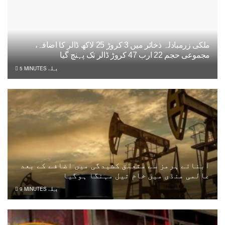
ملکی زرمبادلہ ذخائر میں 3 کروڑ 25 لاکھ ڈالر کا اضافہ،
مجموعی حجم 22 ارب 47 کروڑ ڈالر تک پہنچ گیا
5 MINUTES پہلے
آبنائے ہرمز سے متعلق کشیدگی میں اضافے کے بعد
عالمی منڈی میں خام تیل مہنگا ہوگیا
9 MINUTES پہلے