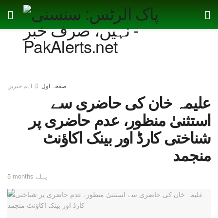
صفحہ اول
اہم خبریں
علیمہ خان کی حاضری سے
استثنیٰ منظور، عدم حاضری پر
شناختی کارڈ اور بینک اکاؤنٹ
منجمد
5 months پہلے