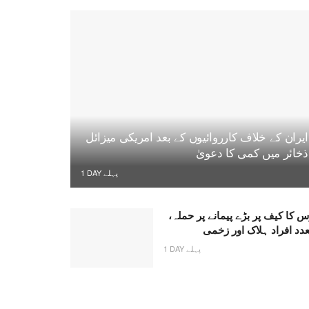
ایران کے خلاف کارروائیوں کے بعد امریکی میزائل
ذخائر میں کمی کا دعویٰ
1 DAY پہلے
 کا کیف پر بڑے پیمانے پر حملہ،
دد افراد ہلاک اور زخمی
1 DAY پہلے