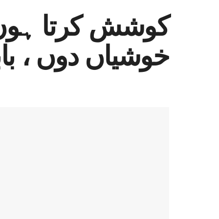
کوشش کرتا ہوں 
خوشیاں دوں ، با