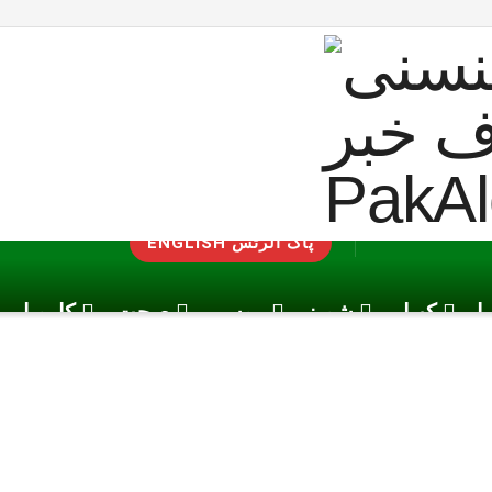
ENGLISH پاک الرٹس
یا
کھیل
شوبز
موسم
صحت
کاروبار