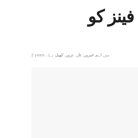
ینز کو
میں
اہم خبریں
,
تازہ ترین
,
کھیل
2 years پہلے