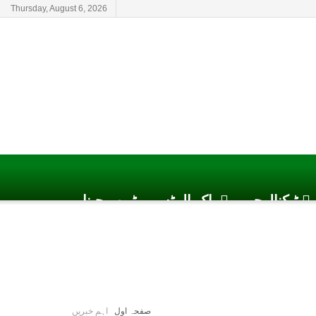
Thursday, August 6, 2026
ٹیکنالوجی
پاک الرٹس یوٹیوب چینل
صفحہ اول
اہم خبریں