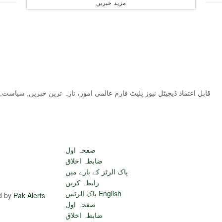
مزید خبریں
قابل اعتماد ڈیجیٹل نیوز پلیٹ فارم عالمی امور، تازہ ترین خبریں, سیاس
صفحہ اول
ضابطہ اخلاق
پاک الرٹز کے بارے میں
رابطہ کریں
پاک الرٹس English
ed by
Pak Alerts
صفحہ اول
ضابطہ اخلاق