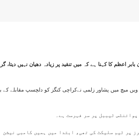
بابر اعظم کا کہنا ہے کہ میں تنقید پر زیادہ دھیان نہیں دیتا، گ
ز پر ٹیم سلیکٹ کی تھی، ابتدا میں ہمیں کامبی نیشن 