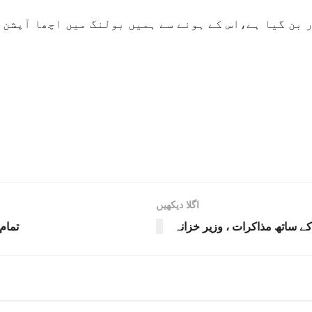
 بن گیا ہے،اس کے ہونے سے ہمیں بولنگ میں اچھا آپشن 
اگلا دیکھیں
کے ساتھ مذاکرات ، وزیر خزانہ
تمام 