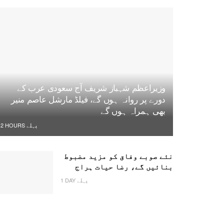
وزیراعظم شہباز شریف آج سعودی عرب کے
دورے پر روانہ ہوں گے، فیلڈ مارشل عاصم منیر
بھی ہمراہ ہوں گے
2 HOURS پہلے
نئے صوبے وفاق کو مزید مضبوط
بنائیں گے، رضا حیات ہراج
1 DAY پہلے