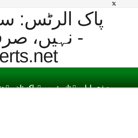
صفحہ اول
تازہ ترین
پاکستان
دن