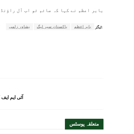
بابر اعظم نے کہا کہ صائم تو اب آل راؤنڈر
بابر اعظم
پاکستان سپر لیگ
پشاور زلمی
ٹیگز:
آئی ایم ایف 
متعلقہ
پوسٹس