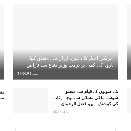
امریکی اخبار کا دعویٰ، ایران سے متعلق گولہ
بارود کی کمی پر ٹرمپ وزیرِ دفاع سے ناراض
3 HOURS پہلے
نئے صوبوں کے قیام سے متعلق
روس
شوشے ملکی مسائل سے توجہ ہٹانے
متع
کی کوشش ہیں، فضل الرحمان
1 DAY پہلے