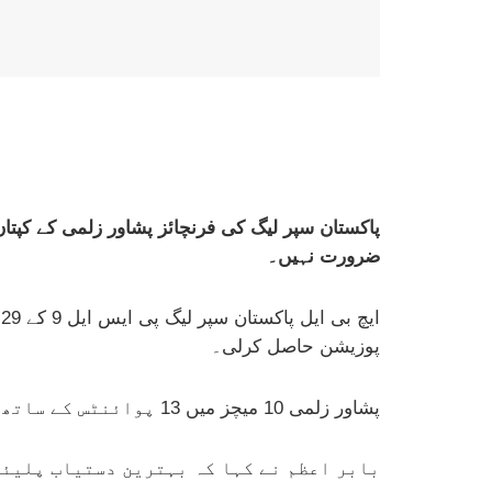
پاکستان سپر لیگ کی فرنچائز پشاور زلمی کے کپتان 
ضرورت نہیں۔
پوزیشن حاصل کرلی۔
پشاور زلمی 10 میچز میں 13 پوائنٹس کے ساتھ پوائنٹس ٹیببل پر سر فہرست ہے۔
بابر اعظم نے کہا کہ بہترین دستیاب پلیئر