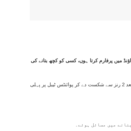
راؤنڈ میں پرفارم کرتا ہوں، کسی کو کچھ بتانے کی
ایچ بی ایل پاکستان سپر لیگ پی ایس ایل 9 کے 29 ویں میچ میں پشاور زلمی نےکراچی کنگز کو دلچسپ مقابلے کے بعد 2 رنز سے شکست دے کر پوائنٹس ٹیبل پر پہلی
بنانے میں مسائل ہوئے۔