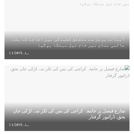
آبنائے ہرمز سے متعلق کشیدگی میں اضافے کے بعد
عالمی منڈی میں خام تیل مہنگا ہوگیا
2 DAYS پہلے
شارع فیصل پر جامعہ کراچی کی بس کی ٹکر سے لڑکی جاں
بحق، ڈرائیور گرفتار
2 DAYS پہلے