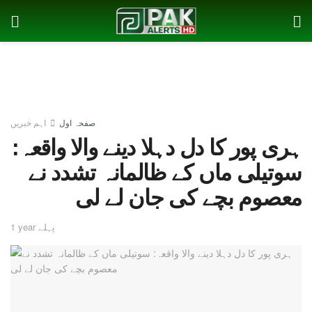
صفحہ اول
اہم خبریں
ہری پور کا دل دہلا دینے والا واقعہ:
سوتیلی ماں کے ظالمانہ تشدد نے
معصوم بچے کی جان لے لی
1 year پہلے