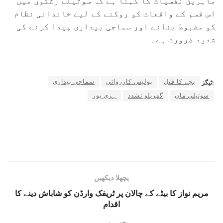
ماہرین نفسیات کا کہنا ہے کہ سوتیلے رشتوں میں
اس قسم کے واقعات کو روکنے کے لیے خاندانی نظام
کو مضبوط بنانے اور سماجی بیداری پیدا کرنے کی
شدید ضرورت ہے۔
بچے کا قتل
پولیس کارروائی
سماجی بیداری
ٹیگز:
سوتیلی ماں
گھریلو تشدد
ہری پور
پچھلا دیکھیں
مریم نواز کا بیٹے کے چالان پر ٹریفک وارڈن کو شاباش دینے کا
اقدام