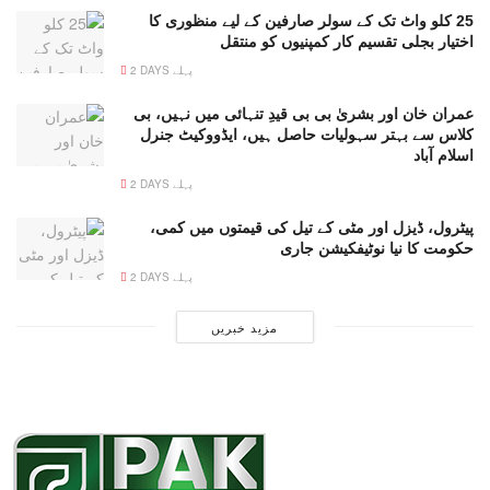
25 کلو واٹ تک کے سولر صارفین کے لیے منظوری کا
اختیار بجلی تقسیم کار کمپنیوں کو منتقل
2 DAYS پہلے
عمران خان اور بشریٰ بی بی قیدِ تنہائی میں نہیں، بی
کلاس سے بہتر سہولیات حاصل ہیں، ایڈووکیٹ جنرل
اسلام آباد
2 DAYS پہلے
پیٹرول، ڈیزل اور مٹی کے تیل کی قیمتوں میں کمی،
حکومت کا نیا نوٹیفکیشن جاری
2 DAYS پہلے
مزید خبریں