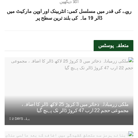
اگلا دیکھیں
روپے کی قدر میں مسلسل کمی: انٹربینک اور اوپن مارکیٹ میں
ڈالر 19 ماہ کی بلند ترین سطح پر
متعلقہ
پوسٹس
ملکی زرمبادلہ ذخائر میں 3 کروڑ 25 لاکھ ڈالر کا اضافہ،
مجموعی حجم 22 ارب 47 کروڑ ڈالر تک پہنچ گیا
2 DAYS پہلے