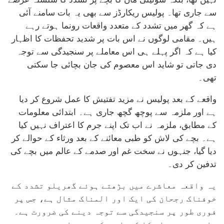
سے جاری تھا۔ پولیس ریکارڈز سے بھی یہ بات سامنے آئی
ہے کہ گھر میں تشدد کے متعدد واقعات رونما ہوتے رہے
ہیں۔ مقامی لوگوں نے اس بات پر شدید تحفظات کا اظہار
کیا ہے کہ اگر پہلے ہی اس معاملے پر سنجیدگی سے توجہ
دی جاتی تو شاید اس معصوم کی جان بچائی جا سکتی
تھی۔
واقعے کے بعد پولیس نے مزید تفتیش کا عمل شروع کر دیا
ہے اور ملزمہ سے پوچھ گچھ جاری ہے۔ ابتدائی معلومات
کے مطابق، ملزمہ نے اب تک اپنے جرم کا اعتراف نہیں کیا
ہے۔ بچے کی لاش کو طبی معائنے کے بعد ورثاء کے حوالے کر
دیا گیا، جنہوں نے سخت غم اور صدمے کے عالم میں بچے کی
تدفین کر دی۔
یہ واقعہ معاشرے میں بڑھتے ہوئے گھریلو تشدد کے
خوفناک رجحان کی ایک اور المناک مثال ہے، جس پر
فوری طور پر سنجیدگی سے توجہ دینے کی ضرورت ہے۔