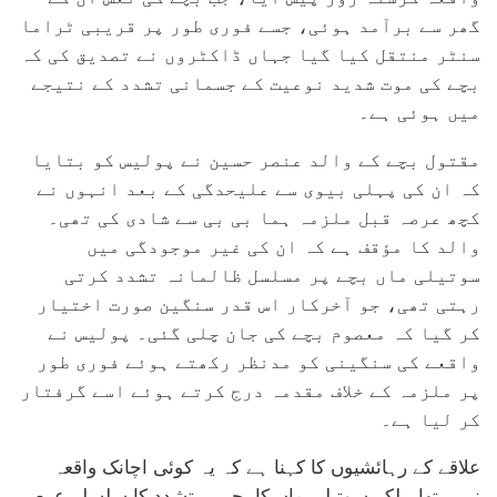
گھر سے برآمد ہوئی، جسے فوری طور پر قریبی ٹراما
سنٹر منتقل کیا گیا جہاں ڈاکٹروں نے تصدیق کی کہ
بچے کی موت شدید نوعیت کے جسمانی تشدد کے نتیجے
میں ہوئی ہے۔
مقتول بچے کے والد عنصر حسین نے پولیس کو بتایا
کہ ان کی پہلی بیوی سے علیحدگی کے بعد انہوں نے
کچھ عرصہ قبل ملزمہ ہما بی بی سے شادی کی تھی۔
والد کا مؤقف ہے کہ ان کی غیر موجودگی میں
سوتیلی ماں بچے پر مسلسل ظالمانہ تشدد کرتی
رہتی تھی، جو آخرکار اس قدر سنگین صورت اختیار
کر گیا کہ معصوم بچے کی جان چلی گئی۔ پولیس نے
واقعے کی سنگینی کو مدنظر رکھتے ہوئے فوری طور
پر ملزمہ کے خلاف مقدمہ درج کرتے ہوئے اسے گرفتار
کر لیا ہے۔
علاقے کے رہائشیوں کا کہنا ہے کہ یہ کوئی اچانک واقعہ
نہیں تھا، بلکہ سوتیلی ماں کا بچے پر تشدد کا سلسلہ عرصے