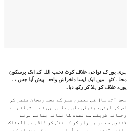
ہری پور کے نواحی علاقے کوٹ نجیب اللہ کے ایک پرسکون
محلے کٹھہ میں ایک ایسا دلخراش واقعہ پیش آیا جس نے
پورے علاقے کو ہلا کر رکھ دیا۔
محض آٹھ سال کی معصوم عمر کے بچے ریحان عنصر کو
اس کی اپنی سوتیلی ماں ہما بی بی نے انتہائی بے
رحمانہ طریقے سے تشدد کا نشانہ بناتے ہوئے
ڈنڈوں سے سر پر وار کر کے قتل کر ڈالا۔ یہ المناک
واقعہ گزشتہ روز پیش آیا، جب بچے کی نعش ان کے