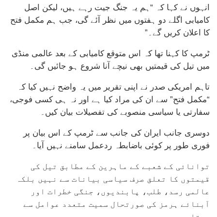
انہوں نے کہا کہ “ہم یہ جنگ جیت رہے ہیں، لیکن اصل
کامیابی اگلے دو ہفتوں میں نظر آئے گی، جب ہم مکمل فتح
کا اعلان کریں گے۔”
ٹرمپ کا کہنا تھا کہ اس متوقع کامیابی کے بعد عالمی منڈی
میں تیل کی قیمتیں بھی نیچے آنا شروع ہو جائیں گی۔
تاہم امریکی صدر نے اپنی تقریر میں یہ واضح نہیں کیا کہ
“مکمل فتح” سے ان کی مراد کیا ہے اور نہ ہی کسی فوجی،
سفارتی یا سیاسی منصوبے کی تفصیلات بیان کیں۔
دوسری جانب ایران کی جانب سے ٹرمپ کے اس بیان پر
فوری طور پر کوئی باضابطہ ردعمل سامنے نہیں آیا۔
توانائی کے شعبے کے ماہرین کے مطابق تیل کی
قیمتوں کا تعلق صرف سیاسی بیانات سے نہیں بلکہ
عالمی رسد، طلب، پابندیوں، جنگی خطرات اور
آبنائے ہرمز کی صورتحال سمیت متعدد عوامل سے
ہوتا ہے۔