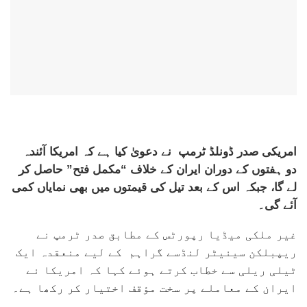
امریکی صدر ڈونلڈ ٹرمپ نے دعویٰ کیا ہے کہ امریکا آئندہ
دو ہفتوں کے دوران ایران کے خلاف “مکمل فتح” حاصل کر
لے گا، جبکہ اس کے بعد تیل کی قیمتوں میں بھی نمایاں کمی
آئے گی۔
غیر ملکی میڈیا رپورٹس کے مطابق صدر ٹرمپ نے
ریپبلکن سینیٹر لنڈسے گراہم کے لیے منعقدہ ایک
ٹیلی ریلی سے خطاب کرتے ہوئے کہا کہ امریکا نے
ایران کے معاملے پر سخت مؤقف اختیار کر رکھا ہے۔