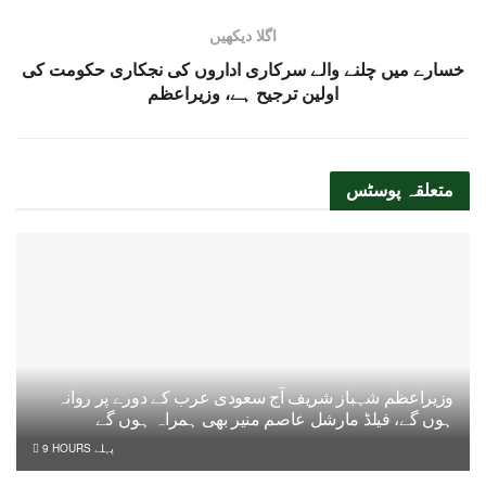
اگلا دیکھیں
خسارے میں چلنے والے سرکاری اداروں کی نجکاری حکومت کی
اولین ترجیح ہے، وزیراعظم
متعلقہ
پوسٹس
وزیراعظم شہباز شریف آج سعودی عرب کے دورے پر روانہ
ہوں گے، فیلڈ مارشل عاصم منیر بھی ہمراہ ہوں گے
9 HOURS پہلے