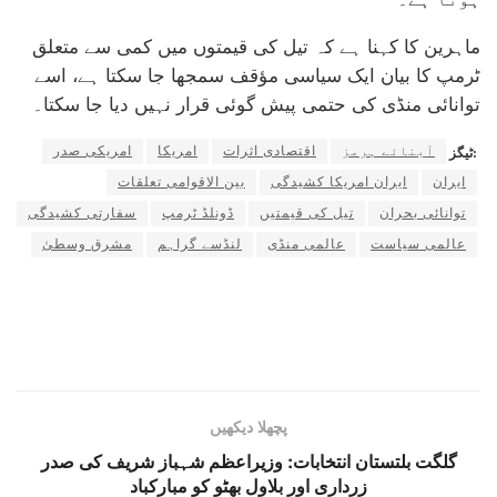
ماہرین کا کہنا ہے کہ تیل کی قیمتوں میں کمی سے متعلق
ٹرمپ کا بیان ایک سیاسی مؤقف سمجھا جا سکتا ہے، اسے
توانائی منڈی کی حتمی پیش گوئی قرار نہیں دیا جا سکتا۔
آبنائے ہرمز
اقتصادی اثرات
امریکا
امریکی صدر
ٹیگز:
ایران
ایران امریکا کشیدگی
بین الاقوامی تعلقات
توانائی بحران
تیل کی قیمتیں
ڈونلڈ ٹرمپ
سفارتی کشیدگی
عالمی سیاست
عالمی منڈی
لنڈسے گراہم
مشرق وسطیٰ
پچھلا دیکھیں
گلگت بلتستان انتخابات: وزیراعظم شہباز شریف کی صدر
زرداری اور بلاول بھٹو کو مبارکباد