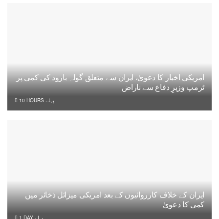
امریکی اخبار کا دعویٰ، ایران سے متعلق گولہ بارود کی کمی پر
ٹرمپ وزیرِ دفاع سے ناراض
10 HOURS پہلے
ایران کے خلاف کارروائیوں کے بعد امریکی میزائل ذخائر میں
کمی کا دعویٰ
1 DAY پہلے