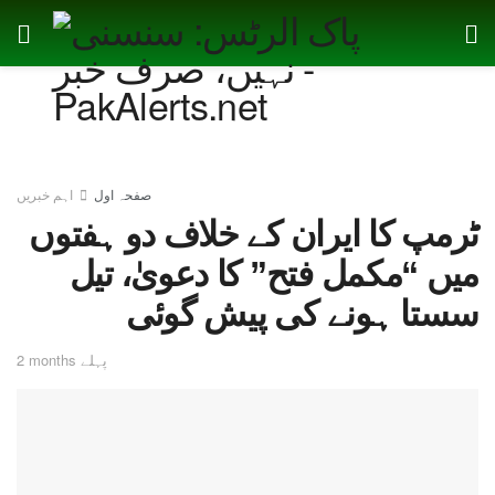
صفحہ اول
اہم خبریں
ٹرمپ کا ایران کے خلاف دو ہفتوں
میں “مکمل فتح” کا دعویٰ، تیل
سستا ہونے کی پیش گوئی
2 months پہلے