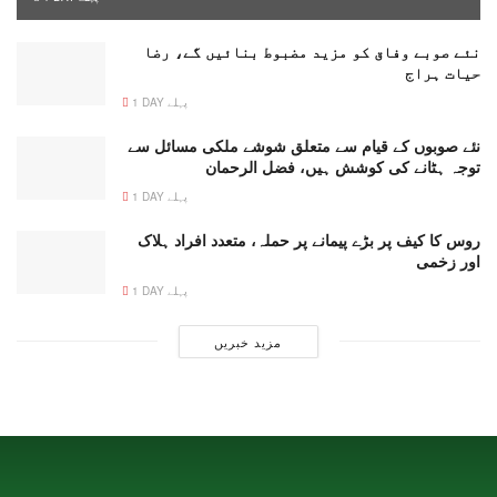
نئے صوبے وفاق کو مزید مضبوط بنائیں گے، رضا
حیات ہراج
1 DAY پہلے
نئے صوبوں کے قیام سے متعلق شوشے ملکی مسائل سے
توجہ ہٹانے کی کوشش ہیں، فضل الرحمان
1 DAY پہلے
روس کا کیف پر بڑے پیمانے پر حملہ، متعدد افراد ہلاک
اور زخمی
1 DAY پہلے
مزید خبریں