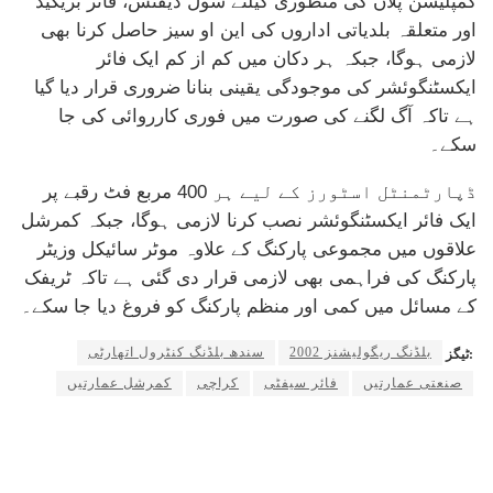
کمپلیشن پلان کی منظوری کیلئے سول ڈیفنس، فائر بریگیڈ
اور متعلقہ بلدیاتی اداروں کی این او سیز حاصل کرنا بھی
لازمی ہوگا، جبکہ ہر دکان میں کم از کم ایک فائر
ایکسٹنگوئشر کی موجودگی یقینی بنانا ضروری قرار دیا گیا
ہے تاکہ آگ لگنے کی صورت میں فوری کارروائی کی جا
سکے۔
ڈپارٹمنٹل اسٹورز کے لیے ہر 400 مربع فٹ رقبے پر
ایک فائر ایکسٹنگوئشر نصب کرنا لازمی ہوگا، جبکہ کمرشل
علاقوں میں مجموعی پارکنگ کے علاوہ موٹر سائیکل وزیٹر
پارکنگ کی فراہمی بھی لازمی قرار دی گئی ہے تاکہ ٹریفک
کے مسائل میں کمی اور منظم پارکنگ کو فروغ دیا جا سکے۔
بلڈنگ ریگولیشنز 2002
سندھ بلڈنگ کنٹرول اتھارٹی
ٹیگز:
صنعتی عمارتیں
فائر سیفٹی
کراچی
کمرشل عمارتیں