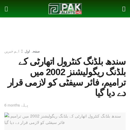
صفحہ اول
اہم خبریں
سندھ بلڈنگ کنٹرول اتھارٹی کے
بلڈنگ ریگولیشنز 2002 میں
ترامیم، فائر سیفٹی کو لازمی قرار
دے دیا گیا
6 months پہلے