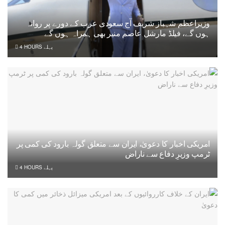
وزیراعظم شہباز شریف آج سعودی عرب کے دورے پر روانہ
ہوں گے، فیلڈ مارشل عاصم منیر بھی ہمراہ ہوں گے
4 HOURS پہلے
امریکی اخبار کا دعویٰ، ایران سے متعلق گولہ بارود کی کمی پر
ٹرمپ وزیرِ دفاع سے ناراض
4 HOURS پہلے