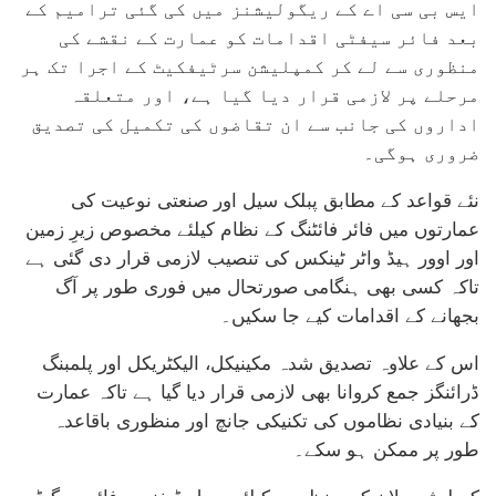
ایس بی سی اے کے ریگولیشنز میں کی گئی ترامیم کے
بعد فائر سیفٹی اقدامات کو عمارت کے نقشے کی
منظوری سے لے کر کمپلیشن سرٹیفکیٹ کے اجرا تک ہر
مرحلے پر لازمی قرار دیا گیا ہے، اور متعلقہ
اداروں کی جانب سے ان تقاضوں کی تکمیل کی تصدیق
ضروری ہوگی۔
نئے قواعد کے مطابق پبلک سیل اور صنعتی نوعیت کی
عمارتوں میں فائر فائٹنگ کے نظام کیلئے مخصوص زیرِ زمین
اور اوور ہیڈ واٹر ٹینکس کی تنصیب لازمی قرار دی گئی ہے
تاکہ کسی بھی ہنگامی صورتحال میں فوری طور پر آگ
بجھانے کے اقدامات کیے جا سکیں۔
اس کے علاوہ تصدیق شدہ مکینیکل، الیکٹریکل اور پلمبنگ
ڈرائنگز جمع کروانا بھی لازمی قرار دیا گیا ہے تاکہ عمارت
کے بنیادی نظاموں کی تکنیکی جانچ اور منظوری باقاعدہ
طور پر ممکن ہو سکے۔