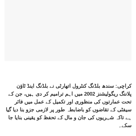
کراچی: سندھ بلڈنگ کنٹرول اتھارٹی نے بلڈنگ اینڈ ٹاؤن
پلاننگ ریگولیشنز 2002 میں اہم ترامیم کر دی ہیں، جن کے
تحت عمارتوں کی منظوری اور تکمیل کے عمل میں فائر
سیفٹی کے تقاضوں کو باضابطہ طور پر لازمی جزو بنا دیا گیا
ہے تاکہ شہریوں کی جان و مال کے تحفظ کو یقینی بنایا جا
سکے۔