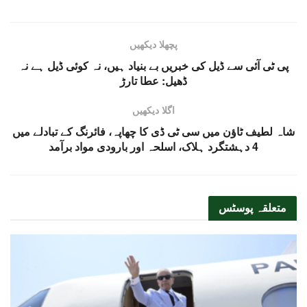
پچھلا دیکھیں
پی ٹی آئی سے ڈیل کی خبریں بے بنیاد ہیں، نہ کوئی ڈیل ہے نہ
ڈھیل: عطا تارڑ
اگلا دیکھیں
شاہ لطیف ٹاؤن میں سی ٹی ڈی کا چھاپہ، فائرنگ کے تبادلے میں
4 دہشتگرد ہلاک، اسلحہ اور بارودی مواد برآمد
متعلقہ
پوسٹس