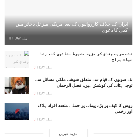
ایران کے خلاف کارروائیوں کے بعد امریکی میزائل ذخائر میں
کمی کا دعویٰ
1 DAY پہلے
نئے صوبے وفاق کو مزید مضبوط بنائیں گے، رضا
حیات ہراج
1 DAY پہلے
نئے صوبوں کے قیام سے متعلق شوشے ملکی مسائل سے
توجہ ہٹانے کی کوشش ہیں، فضل الرحمان
1 DAY پہلے
روس کا کیف پر بڑے پیمانے پر حملہ، متعدد افراد ہلاک
اور زخمی
1 DAY پہلے
مزید خبریں