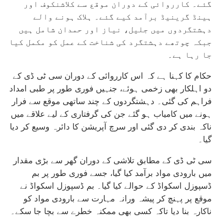
گئے۔ کارروائی کے دوران موقع سے کلاشنکوف اور
ہینڈ گرینیڈ برآمد کیے گئے۔ ہلاک ہونے والے
دہشتگردوں میں جلیل، نیاز اور حمدان شامل ہیں
جبکہ چوتھے دہشتگرد کی شناخت کے عمل کو مکمل کیا
جا رہا ہے۔
حکام کا کہنا ہے کہ اس کارروائی کے دوران سی ٹی ڈی کے
دو اہلکار بھی زخمی ہوئے، جنہیں فوری طور پر طبی امداد
فراہم کی گئی۔ دہشتگردوں کے چند ساتھی موقع سے فرار
ہونے میں کامیاب ہو گئے جن کی گرفتاری کے لیے علاقے میں
ناکہ بندی کر دی گئی اور سرچ آپریشن کا دائرہ وسیع کر دیا
گیا۔
سی ٹی ڈی کے مطابق تلاشی کے دوران گھر سے بڑی مقدار
میں بارودی مواد برآمد کیا گیا، جسے فوری طور پر بم
ڈسپوزل اسکواڈ کے حوالے کیا گیا۔ بم ڈسپوزل اسکواڈ نے
موقع پر پہنچ کر پیشہ ورانہ مہارت سے بارودی مواد کو
ناکارہ بنا دیا تاکہ کسی بھی ممکنہ خطرے سے بچا جا سکے۔