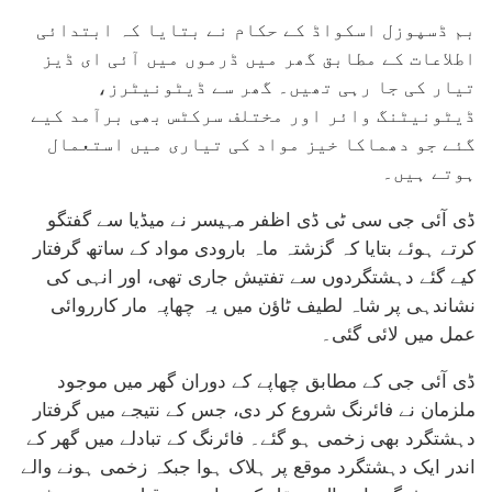
بم ڈسپوزل اسکواڈ کے حکام نے بتایا کہ ابتدائی
اطلاعات کے مطابق گھر میں ڈرموں میں آئی ای ڈیز
تیار کی جا رہی تھیں۔ گھر سے ڈیٹونیٹرز،
ڈیٹونیٹنگ وائر اور مختلف سرکٹس بھی برآمد کیے
گئے جو دھماکا خیز مواد کی تیاری میں استعمال
ہوتے ہیں۔
ڈی آئی جی سی ٹی ڈی اظفر مہیسر نے میڈیا سے گفتگو
کرتے ہوئے بتایا کہ گزشتہ ماہ بارودی مواد کے ساتھ گرفتار
کیے گئے دہشتگردوں سے تفتیش جاری تھی، اور انہی کی
نشاندہی پر شاہ لطیف ٹاؤن میں یہ چھاپہ مار کارروائی
عمل میں لائی گئی۔
ڈی آئی جی کے مطابق چھاپے کے دوران گھر میں موجود
ملزمان نے فائرنگ شروع کر دی، جس کے نتیجے میں گرفتار
دہشتگرد بھی زخمی ہو گئے۔ فائرنگ کے تبادلے میں گھر کے
اندر ایک دہشتگرد موقع پر ہلاک ہوا جبکہ زخمی ہونے والے