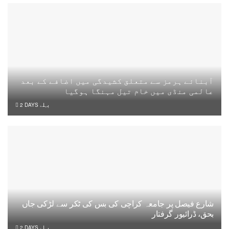
آبنائے ہرمز سے متعلق کشیدگی میں اضافے کے بعد
عالمی منڈی میں خام تیل مہنگا ہوگیا
2 DAYS پہلے
شارع فیصل پر جامعہ کراچی کی بس کی ٹکر سے لڑکی جاں
بحق، ڈرائیور گرفتار
2 DAYS پہلے