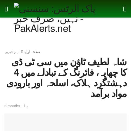
صفحہ اول
اہم خبریں
شاہ لطیف ٹاؤن میں سی ٹی ڈی
کا چھاپہ، فائرنگ کے تبادلے میں 4
دہشتگرد ہلاک، اسلحہ اور بارودی
مواد برآمد
6 months پہلے