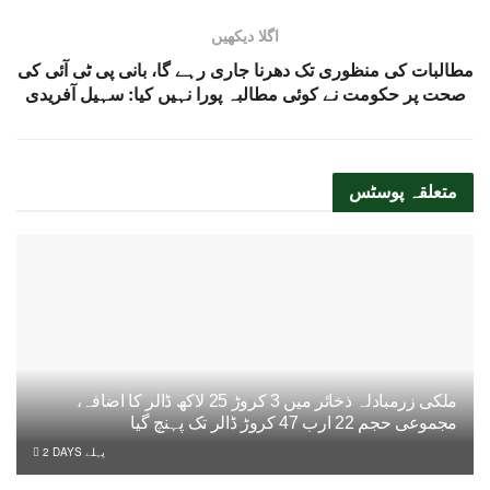
اگلا دیکھیں
مطالبات کی منظوری تک دھرنا جاری رہے گا، بانی پی ٹی آئی کی
صحت پر حکومت نے کوئی مطالبہ پورا نہیں کیا: سہیل آفریدی
متعلقہ
پوسٹس
ملکی زرمبادلہ ذخائر میں 3 کروڑ 25 لاکھ ڈالر کا اضافہ،
مجموعی حجم 22 ارب 47 کروڑ ڈالر تک پہنچ گیا
2 DAYS پہلے