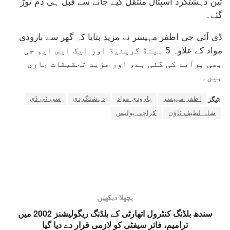
تین دہشتگرد اسپتال منتقل کیے جانے سے قبل ہی دم توڑ
گئے۔
ڈی آئی جی اظفر مہیسر نے مزید بتایا کہ گھر سے بارودی
مواد کے علاوہ 5 ہینڈ گرینیڈ اور ایک ایس ایم جی
بھی برآمد کی گئی ہے، اور مزید تحقیقات جاری
ہیں۔
اظفر مہیسر
بارودی مواد
دہشتگردی
سی ٹی ڈی
ٹیگز:
شاہ لطیف ٹاؤن
کراچی پولیس
پچھلا دیکھیں
سندھ بلڈنگ کنٹرول اتھارٹی کے بلڈنگ ریگولیشنز 2002 میں
ترامیم، فائر سیفٹی کو لازمی قرار دے دیا گیا