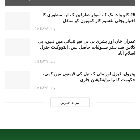
25 کلو واٹ تک کے سولر صارفین کے لیے منظوری کا
اختیار بجلی تقسیم کار کمپنیوں کو منتقل
2 DAYS پہلے
عمران خان اور بشریٰ بی بی قیدِ تنہائی میں نہیں، بی
کلاس سے بہتر سہولیات حاصل ہیں، ایڈووکیٹ جنرل
اسلام آباد
2 DAYS پہلے
پیٹرول، ڈیزل اور مٹی کے تیل کی قیمتوں میں کمی،
حکومت کا نیا نوٹیفکیشن جاری
2 DAYS پہلے
مزید خبریں