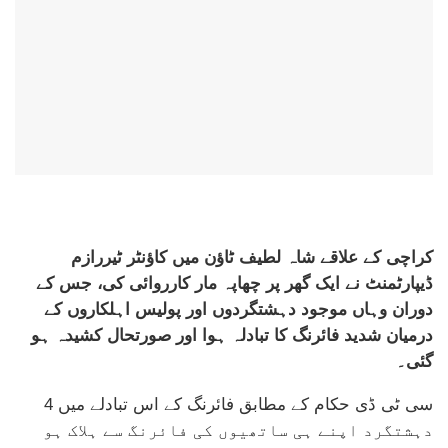
کراچی کے علاقے شاہ لطیف ٹاؤن میں کاؤنٹر ٹیررازم
ڈیپارٹمنٹ نے ایک گھر پر چھاپہ مار کارروائی کی، جس کے
دوران وہاں موجود دہشتگردوں اور پولیس اہلکاروں کے
درمیان شدید فائرنگ کا تبادلہ ہوا اور صورتحال کشیدہ ہو
گئی۔
سی ٹی ڈی حکام کے مطابق فائرنگ کے اس تبادلے میں 4
دہشتگرد اپنے ہی ساتھیوں کی فائرنگ سے ہلاک ہو