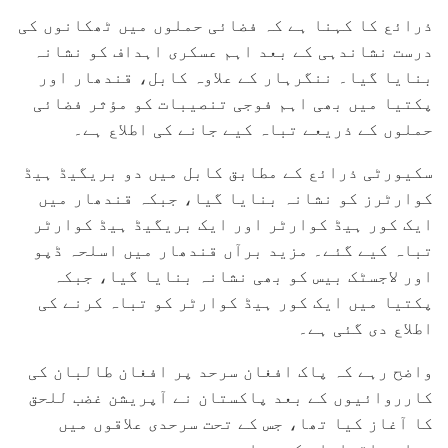
ذرائع کا کہنا ہے کہ فضائی حملوں میں ٹھکانوں کی
درست نشاندہی کے بعد اہم عسکری اہداف کو نشانہ
بنایا گیا۔ ننگرہار کے علاوہ کابل، قندھار اور
پکتیا میں بھی اہم فوجی تنصیبات کو مؤثر فضائی
حملوں کے ذریعے تباہ کیے جانے کی اطلاع ہے۔
سکیورٹی ذرائع کے مطابق کابل میں دو بریگیڈ ہیڈ
کوارٹرز کو نشانہ بنایا گیا، جبکہ قندھار میں
ایک کور ہیڈ کوارٹر اور ایک بریگیڈ ہیڈ کوارٹر
تباہ کیے گئے۔ مزید برآں قندھار میں اسلحہ ڈپو
اور لاجسٹک بیس کو بھی نشانہ بنایا گیا، جبکہ
پکتیا میں ایک کور ہیڈ کوارٹر کو تباہ کرنے کی
اطلاع دی گئی ہے۔
واضح رہے کہ پاک افغان سرحد پر افغان طالبان کی
کارروائیوں کے بعد پاکستان نے آپریشن غضب للحق
کا آغاز کیا تھا، جس کے تحت سرحدی علاقوں میں