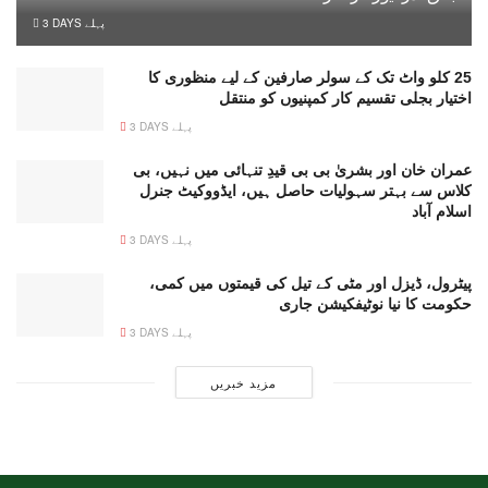
3 DAYS پہلے
25 کلو واٹ تک کے سولر صارفین کے لیے منظوری کا
اختیار بجلی تقسیم کار کمپنیوں کو منتقل
3 DAYS پہلے
عمران خان اور بشریٰ بی بی قیدِ تنہائی میں نہیں، بی
کلاس سے بہتر سہولیات حاصل ہیں، ایڈووکیٹ جنرل
اسلام آباد
3 DAYS پہلے
پیٹرول، ڈیزل اور مٹی کے تیل کی قیمتوں میں کمی،
حکومت کا نیا نوٹیفکیشن جاری
3 DAYS پہلے
مزید خبریں