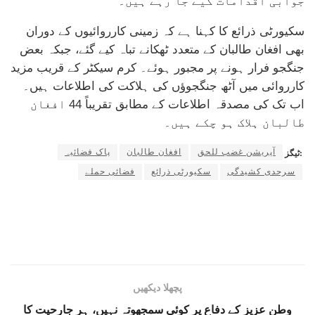
جوابی اقدامات کیے جا رہے ہیں۔
سکیورٹی ذرائع کا کہنا ہے کہ زمینی کارروائیوں کے دوران
بھی افغان طالبان کے متعدد ٹھکانے تباہ کیے گئے، جبکہ بعض
جنگجو فرار ہونے پر مجبور ہوئے۔ کرم سیکٹر کے قریب مزید
کارروائی میں آٹھ جنگجوؤں کی ہلاکت کی اطلاعات ہیں۔
اب تک کی مصدقہ اطلاعات کے مطابق تقریباً 44 افغان
طالبان ہلاک ہو چکے ہیں۔
آپریشن غضب للحق
افغان طالبان
پاک فضائیہ
ٹیگز:
سرحدی کشیدگی
سکیورٹی ذرائع
فضائی حملے
پچھلا دیکھیں
وطنِ عزیز کے دفاع پر کوئی سمجھوتہ نہیں، ہر جارحیت کا