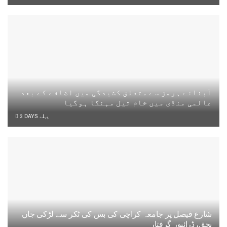
آبنائے ہرمز سے متعلق کشیدگی میں اضافے کے بعد
عالمی منڈی میں خام تیل مہنگا ہوگیا
3 DAYS پہلے
شارع فیصل پر جامعہ کراچی کی بس کی ٹکر سے لڑکی جاں
بحق، ڈرائیور گرفتار