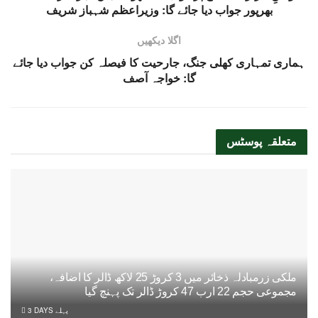
بھرپور جواب دیا جائے گا: وزیراعظم شہباز شریف
اگلا دیکھیں
ہماری تمہاری کھلی جنگ، جارحیت کا فیصلہ کن جواب دیا جائے
گا: خواجہ آصف
متعلقہ
پوسٹس
ملکی زرمبادلہ ذخائر میں 3 کروڑ 25 لاکھ ڈالر کا اضافہ،
مجموعی حجم 22 ارب 47 کروڑ ڈالر تک پہنچ گیا
3 DAYS پہلے