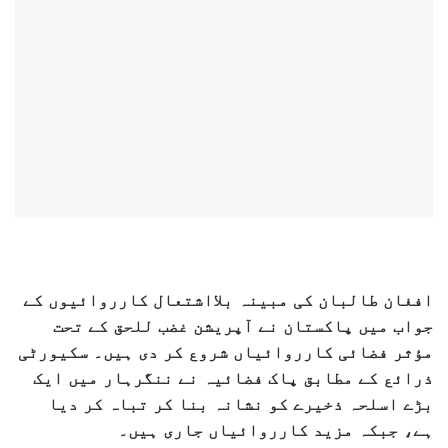
افغان طالبان کی مبینہ بلااشتعال کارروائیوں کے
جواب میں پاکستان نے آپریشن غضب للحق کے تحت
مؤثر فضائی کارروائیاں شروع کر دی ہیں۔ سکیورٹی
ذرائع کے مطابق پاک فضائیہ نے ننگرہار میں ایک
بڑے اسلحہ ذخیرے کو نشانہ بنا کر تباہ کر دیا
ہے، جبکہ مزید کارروائیاں جاری ہیں۔