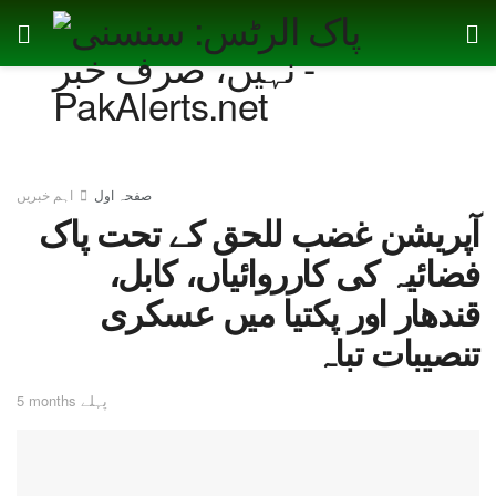
صفحہ اول
اہم خبریں
آپریشن غضب للحق کے تحت پاک
فضائیہ کی کارروائیاں، کابل،
قندھار اور پکتیا میں عسکری
تنصیبات تباہ
5 months پہلے