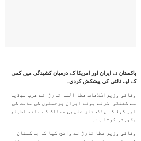
پاکستان نے ایران اور امریکا کے درمیان کشیدگی میں کمی
کے لیے ثالثی کی پیشکش کردی۔
وفاقی وزیراطلاعات عطا اللہ تارڑ نے عرب میڈیا
سے گفتگو کرتے ہوئے ایران پرحملوں کی مذمت کی
اور کہا کہ پاکستان خلیجی ممالک کے ساتھ اظہار
یکجہتی کرتا ہے۔
وفاقی وزیر عطا تارڑ نے واضح کیا کہ پاکستان