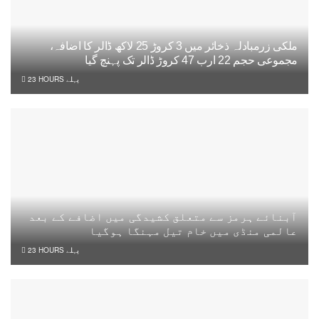
ملکی زرمبادلہ ذخائر میں 3 کروڑ 25 لاکھ ڈالر کا اضافہ،
مجموعی حجم 22 ارب 47 کروڑ ڈالر تک پہنچ گیا
23 HOURS پہلے
آبنائے ہرمز سے متعلق کشیدگی میں اضافے کے بعد
عالمی منڈی میں خام تیل مہنگا ہوگیا
23 HOURS پہلے