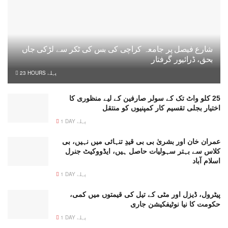
شارع فیصل پر جامعہ کراچی کی بس کی ٹکر سے لڑکی جاں
بحق، ڈرائیور گرفتار
23 HOURS پہلے
25 کلو واٹ تک کے سولر صارفین کے لیے منظوری کا
اختیار بجلی تقسیم کار کمپنیوں کو منتقل
1 DAY پہلے
عمران خان اور بشریٰ بی بی قیدِ تنہائی میں نہیں، بی
کلاس سے بہتر سہولیات حاصل ہیں، ایڈووکیٹ جنرل
اسلام آباد
1 DAY پہلے
پیٹرول، ڈیزل اور مٹی کے تیل کی قیمتوں میں کمی،
حکومت کا نیا نوٹیفکیشن جاری
1 DAY پہلے