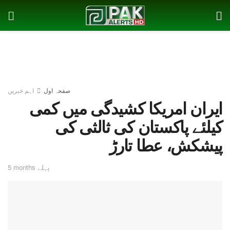
صفحہ اول
اہم خبریں
ایران امریکا کشیدگی میں کمی
کیلئے پاکستان کی ثالثی کی
پیشکش، عطا تارڑ
5 months پہلے