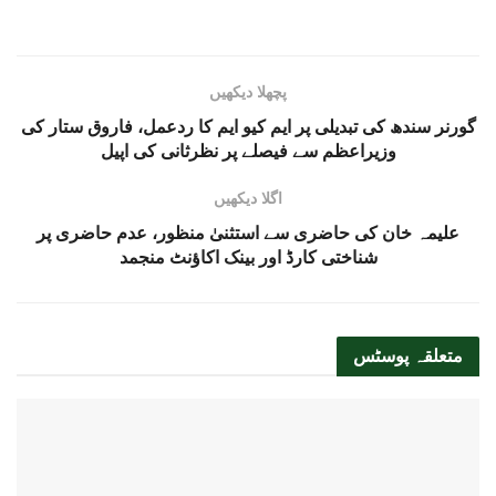
پچھلا دیکھیں
گورنر سندھ کی تبدیلی پر ایم کیو ایم کا ردعمل، فاروق ستار کی
وزیراعظم سے فیصلے پر نظرثانی کی اپیل
اگلا دیکھیں
علیمہ خان کی حاضری سے استثنیٰ منظور، عدم حاضری پر
شناختی کارڈ اور بینک اکاؤنٹ منجمد
متعلقہ
پوسٹس