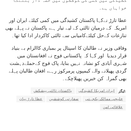
کشیدگی میں کمی کی کوششوں میں حصہ دار بننےکا
خواہاں ہے۔
عطا تارڑ نےکہا پاکستان کشیدگی میں کمی کیلئے ایران اور
امریکہ کے درمیان ثالثی کے لیے تیار ہے، پاکستان نے پہلے بھی
تنازعات کےحل کیلئےکامیابی سے ثالثی کاکردار ادا کیا تھا۔
وفاقی وزیر نے طالبان کا اسپتال پر بمباری کاالزام بے بنیاد
قرار دیدیا اور کہا کہ پاکستانی فوج نے افغانستان میں
شہری آبادی کو نشانہ نہیں بنایا، پاک فوج کےحملےدہشت
گردی پھیلانے والے کیمپوں پرمرکوز رہے، افغان طالبان پہلے
بھی گمراہ کن خبریں پھیلاچکے۔
ایران امریکا کشیدگی
پاکستان ثالثی پیشکش
ٹیگز:
خلیجی ممالک یکجہتی
سفارتی کوششیں
عطا تارڑ بیان
علاقائی امن