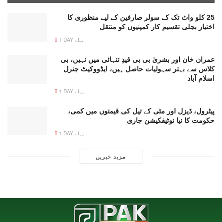
25 کلو واٹ تک کے سولر صارفین کے لیے منظوری کا
اختیار بجلی تقسیم کار کمپنیوں کو منتقل
1 DAY پہلے
عمران خان اور بشریٰ بی بی قیدِ تنہائی میں نہیں، بی
کلاس سے بہتر سہولیات حاصل ہیں، ایڈووکیٹ جنرل
اسلام آباد
1 DAY پہلے
پیٹرول، ڈیزل اور مٹی کے تیل کی قیمتوں میں کمی،
حکومت کا نیا نوٹیفکیشن جاری
1 DAY پہلے
مزید خبریں