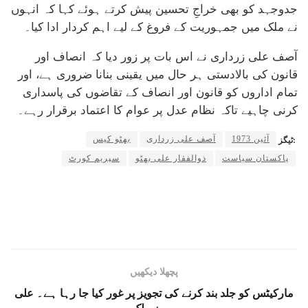
جدوجہد کو بھی خراجِ تحسین پیش کرتے ہوئے کہا کہ انہوں
نے ملک میں جمہوریت کے فروغ کے لیے اہم کردار ادا کیا۔
آصف علی زرداری نے اس بات پر زور دیا کہ انصاف اور
قانون کی بالادستی ہر حال میں یقینی بنانا ضروری ہے، اور
تمام اداروں کو قانون اور انصاف کے تقاضوں کی پاسداری
کرنی چاہیے تاکہ نظام عدل پر عوام کا اعتماد برقرار رہے۔
1973 آئین
آصف علی زرداری
بھٹو کیس
ٹیگز:
پاکستان سیاست
ذوالفقار علی بھٹو
سپریم کورٹ
پچھلا دیکھیں
مارکیٹس کو جلد بند کرنے کی تجویز پر غور کیا جا رہا ہے۔ علی
پرویز ملک