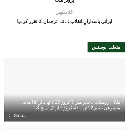
اگلا دیکھیں
ایرانی پاسدارانِ انقلاب نے نئے ترجمان کا تقرر کر دیا
متعلقہ
پوسٹس
ملکی زرمبادلہ ذخائر میں 3 کروڑ 25 لاکھ ڈالر کا اضافہ،
مجموعی حجم 22 ارب 47 کروڑ ڈالر تک پہنچ گیا
1 DAY پہلے