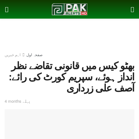
صفحہ اول
اہم خبریں
بھٹو کیس میں قانونی تقاضے نظر
انداز ہوئے، سپریم کورٹ کی رائے:
آصف علی زرداری
4 months پہلے