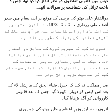
کیس میں قانونی تقاضوں کو نظر انداز کیا گیا تھا، جس کے
باعث ٹرائل کی شفافیت پر سوالات اٹھے۔
ذوالفقار علی بھٹو کی برسی کے موقع پر اپنے پیغام میں صدر
آصف علی زرداری نے کہا کہ 1973ء کا آئین بھٹو دور
کی ایک بڑی اور اہم کامیابی ہے، جو آج بھی ملک کے
آئینی ڈھانچے کی بنیاد کے طور پر قائم ہے۔
انہوں نے کہا کہ سپریم کورٹ کے مطابق ذوالفقار
علی بھٹو کو منصفانہ ٹرائل فراہم نہیں کیا گیا
تھا، جبکہ عالمی رہنماؤں نے بھی اس مقدمے کے
حوالے سے اپنی تشویش کا اظہار کیا تھا، جس سے اس
کیس کی حساسیت مزید واضح ہوتی ہے۔
صدرِ مملکت نے کہا کہ جنرل ضیاء الحق کے مارشل لاء کے
بعد اس کیس کو دوبارہ کھولا گیا، جس کے بعد قانونی
کارروائی کو آگے بڑھایا گیا۔
انہوں نے سابق وزیرِ اعظم بینظیر بھٹو کی جمہوری