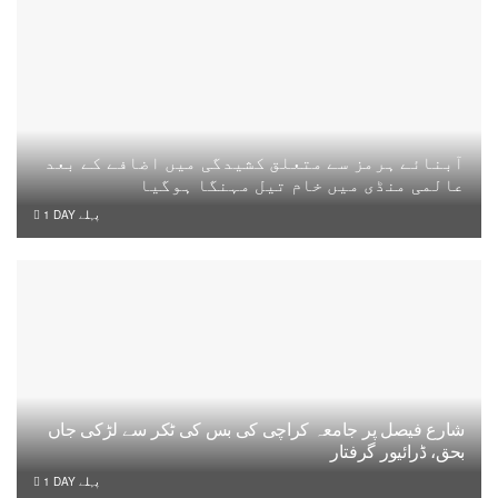
آبنائے ہرمز سے متعلق کشیدگی میں اضافے کے بعد
عالمی منڈی میں خام تیل مہنگا ہوگیا
1 DAY پہلے
شارع فیصل پر جامعہ کراچی کی بس کی ٹکر سے لڑکی جاں
بحق، ڈرائیور گرفتار
1 DAY پہلے