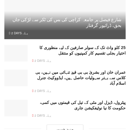
شارع فیصل پر جامعہ کراچی کی بس کی ٹکر سے لڑکی جاں
بحق، ڈرائیور گرفتار
2 DAYS پہلے
25 کلو واٹ تک کے سولر صارفین کے لیے منظوری کا
اختیار بجلی تقسیم کار کمپنیوں کو منتقل
2 DAYS پہلے
عمران خان اور بشریٰ بی بی قیدِ تنہائی میں نہیں، بی
کلاس سے بہتر سہولیات حاصل ہیں، ایڈووکیٹ جنرل
اسلام آباد
2 DAYS پہلے
پیٹرول، ڈیزل اور مٹی کے تیل کی قیمتوں میں کمی،
حکومت کا نیا نوٹیفکیشن جاری
2 DAYS پہلے
مزید خبریں