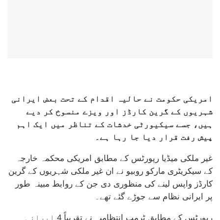
امریکی حکومت نے حالیہ اقدام کے تحت بعض ایرانی
شہریوں کے گرین کارڈز اور ویزے منسوخ کر دیے
ہیں، جسے سیکیورٹی خدشات کے تناظر میں ایک اہم
پیش رفت قرار دیا جا رہا ہے۔
غیر ملکی میڈیا رپورٹس کے مطابق امریکی محکمہ خارجہ
کے سیکریٹری مارکو روبیو نے ان غیر ملکی شہریوں کے گرین
کارڈز واپس لینے کی منظوری دی جن کے روابط مبینہ طور
پر ایرانی نظام سے جوڑے گئے تھے۔
رپورٹس کے مطابق ٹرمپ انتظامیہ نے تقریباً 4 ایرانی