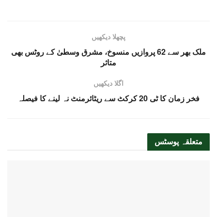
پچھلا دیکھیں
ملک بھر سے 62 پروازیں منسوخ، مشرق وسطیٰ کے روٹس بھی
متاثر
اگلا دیکھیں
فخر زمان کا ٹی 20 کرکٹ سے ریٹائرمنٹ نہ لینے کا فیصلہ
متعلقہ
پوسٹس