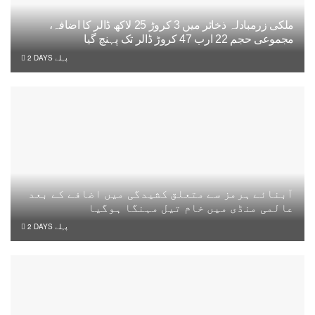
ملکی زرمبادلہ ذخائر میں 3 کروڑ 25 لاکھ ڈالر کا اضافہ،
مجموعی حجم 22 ارب 47 کروڑ ڈالر تک پہنچ گیا
2 DAYS پہلے
آبنائے ہرمز سے متعلق کشیدگی میں اضافے کے بعد
عالمی منڈی میں خام تیل مہنگا ہوگیا
2 DAYS پہلے