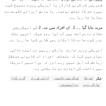
شہریوں کے گرین کارڈز یا امریکی ویزے منسوخ کیے
ہیں، جن کا تعلق موجودہ یا سابق ایرانی حکومت سے
بتایا جا رہا ہے۔
مزید بتایا گیا ہے کہ ان افراد میں سے 2 کو امیگریشن
حکام نے حراست میں لے لیا ہے، جبکہ انہیں ملک
بدر کیے جانے کا امکان بھی ظاہر کیا جا رہا ہے۔
امریکی وزیر خارجہ مارکو روبیو نے اپنے حالیہ
بیان میں کہا کہ متعلقہ افراد اب قانونی مستقل
رہائش کے اہل نہیں رہے اور نہ ہی انہیں امریکا
میں داخلے کی اجازت دی جا سکتی ہے۔
امریکا
امیگریشن پالیسی
ایرانی شہری
گرین کارڈ
ٹیگز:
مارکو روبیو
ویزا منسوخی