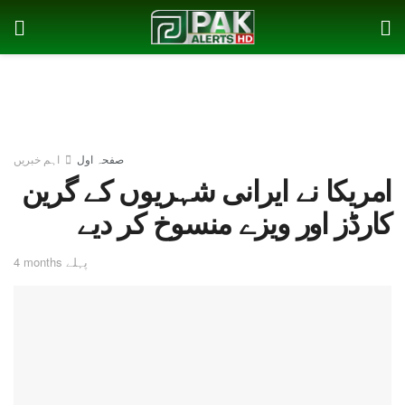
صفحہ اول
اہم خبریں
امریکا نے ایرانی شہریوں کے گرین
کارڈز اور ویزے منسوخ کر دیے
4 months پہلے