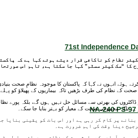
71st Independence Da
کیئر نظام کو ناکافی قرار دیتے ہوئے کہا ہے کہ پاکست
رح کا “سک کیئر سسٹم” کہا جا سکتا ہے، تاہم اس صورتحا
 ہوئے انہوں نے کہا کہ پاکستان کا موجودہ نظامِ صحت بنیادی 
صحت کے نظام کی طرف بڑھیں تاکہ بیماریوں کے پھیلاؤ کو پہلے
 ڈاکٹروں کی بھرتی سے مسائل حل نہیں ہوں گے، بلکہ پورے نظا
NA-240 PS-97 
 ہے تاکہ مجموعی صحت کے معیار کو بہتر بنایا جا سکے۔
بنانے پر کام کر رہی ہے اور اس بات کو یقینی بنایا ج
رجیح دینا وقت کی اہم ضرورت ہے۔
ی ہوئی آبادی کے باعث صحت کے نظام پر دباؤ مسلسل بڑھ