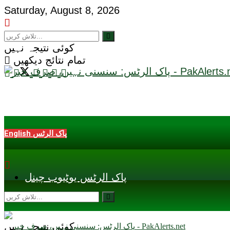
Saturday, August 8, 2026
کوئی نتیجہ نہیں
تمام نتائج دیکھیں
English پاک الرٹس
پاک الرٹس یوٹیوب چینل
کوئی نتیجہ نہیں