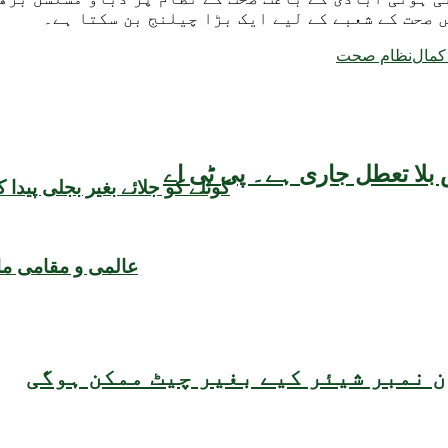
 صحت کے شعبے کے لیے ایک بڑا چیلنج بن سکتا ہے۔
مال
نظام صحت
بلا تعطل جاری ہے۔ پی ٹی اے
کوئلے کو جلائے بغیر بجلی پید
عالمی و مقامی م
 نمبر شیئر کیے بغیر چیٹ ممکن ہوگی