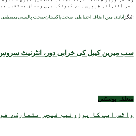
بھی انتہائی ضروری ہے، کیونکہ یہی رجحان مستقبل میں
ٹیگز:
آبادی میں اضافہ
احتیاطی صحت
پاکستان
صحت پالیسی
مصطفی ک
سب میرین کیبل کی خرابی دور، انٹرنیٹ سروس 
متعلقہ
پوسٹس
واٹس ایپ کا یوزرنیم فیچر متعارف، فون