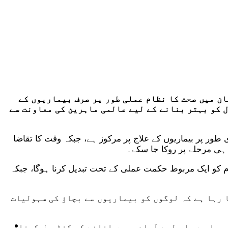
ان میں صحت کا نظام عملی طور پر صرف بیماریوں کے
ل کو بہتر بنانے کے لیے عالمی ماہرین کی معاونت سے
طور پر بیماریوں کے علاج پر مرکوز ہے، جبکہ وقت کا تقاضا
 ہی مرحلے پر روکا جا سکے۔
م کو ایک مربوط حکمت عملی کے تحت تبدیل کرنا ہوگا، جبکہ
ا رہا ہے کہ لوگوں کو بیماریوں سے بچاؤ کی سہولیات
ٹیکنالوجی
 رہا ہے، اس لیے آبادی میں اضافے کو کنٹرول کرنا