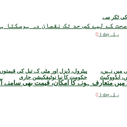
کی ٹکر سے
حت کے لیے کس حد تک نقصان دہ ہوسکتا ہ
1 day پہلے
ی میں نہیں،
پیٹرول، ڈیزل اور مٹی کے تیل کی قیمتوں
، ایڈووکیٹ
حکومت کا نیا نوٹیفکیشن جاری
1 day پہلے