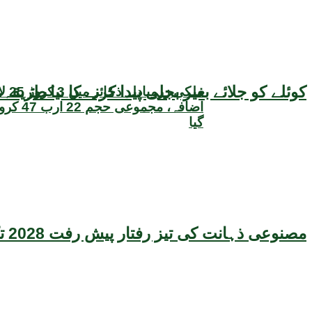
کوئلے کو جلائے بغیر بجلی پیدا کرنے کا نیا طر
ملکی زر
اضافہ، مجم
گیا
مصنوعی ذہانت کی تیز رفتار پیش رفت 2028 تک عالمی معیشت کیلئے سنگین خطرہ بن سکتی ہے، نئی تحقیق کا انتباہ