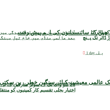
یقہ، چین کے سائنسدانوں کی اہم پیش رفت
مبادلہ ذخائر میں 3 کروڑ 25 لاکھ ڈالر کا
آبنائے ہرمز سے متعلق کشیدگی میں
وعی حجم 22 ارب 47 کروڑ ڈالر تک پہنچ
بعد عالمی منڈی میں خام تیل مہنگ
1 day پہلے
25 کلو واٹ تک کے سولر صارفین کے لیے
اختیار بجلی تقسیم کار کمپنیوں کو منتق