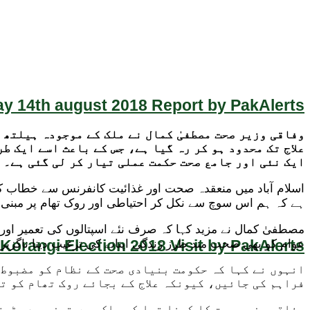
y 14th august 2018 Report by PakAlerts
وفاقی وزیر صحت مصطفیٰ کمال نے ملک کے موجودہ ہیلتھ 
علاج تک محدود ہو کر رہ گیا ہے، جس کے باعث اسے ایک ط
ایک نئی اور جامع صحت حکمت عملی تیار کر لی گئی ہے۔
اسلام آباد میں منعقدہ صحت اور غذائیت کانفرنس سے خطاب کرتے
ہے کہ ہم اس سوچ سے نکل کر احتیاطی اور روک تھام پر مبنی 
مصطفیٰ کمال نے مزید کہا کہ صرف نئے اسپتالوں کی تعمیر اور
Korangi Election 2018 Visit by PakAlerts
عوام کو بھی صحت مند طرز زندگی اپنانے کی ترغیب دینا ناگزیر
انہوں نے کہا کہ حکومت بنیادی صحت کے نظام کو مضبوط 
فراہم کی جائیں، کیونکہ علاج کے بجائے روک تھام کو ت
وفاقی وزیر صحت کا کہنا تھا کہ ملک میں تیزی سے بڑھت