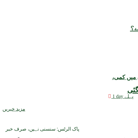
ے؟
 میں کمی،
1 day پہلے
مزید خبریں
پاک الرٹس: سنسنی نہیں، صرف خبر