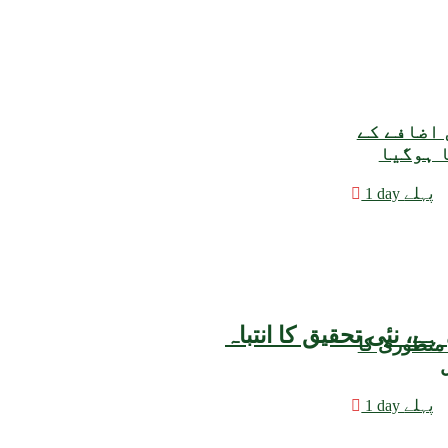
 اضافے کے
ا ہوگیا
1 day پہلے
 منظوری کا
ل
1 day پہلے