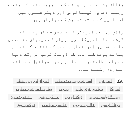
مخالف جذبات میں اضافے کے باوجود دنیا کے متعدد
رہنما دفاع، ٹیکنالوجی اور دیگر شعبوں میں
اسرائیل کے ساتھ تعاون کے خواہاں ہیں۔
واضح رہے کہ امریکی نائب صدر جے ڈی وینس نے
گزشتہ ماہ امریکا اور ایران کے درمیان مفاہمتی
یادداشت پر اسرائیلی ردعمل کو تنقید کا نشانہ
بناتے ہوئے کہا تھا کہ ڈونلڈ ٹرمپ اس وقت دنیا
کے واحد طاقتور رہنما ہیں جو اسرائیل کے ساتھ
ہمدردی رکھتے ہیں۔
اسرائیل
اسرائیل بھارت تعلقات
اسرائیلی وزیراعظم
ٹیگز:
امریکا
بنیامین نیتن یاہو
بھارت
بھارت اسرائیل حمایت
بین الاقوامی خبریں
ٹیکنالوجی
جے ڈی وینس
دفاعی تعاون
ڈونلڈ ٹرمپ
عالمی خبریں
عالمی سیاست
فوکس نیوز