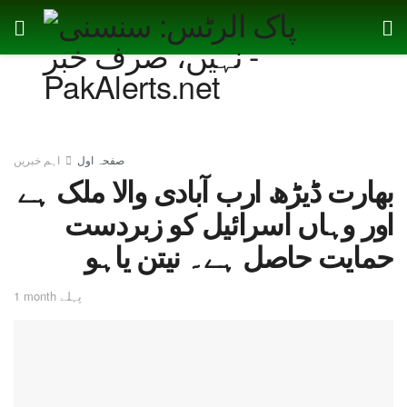
صفحہ اول
اہم خبریں
بھارت ڈیڑھ ارب آبادی والا ملک ہے
اور وہاں اسرائیل کو زبردست
حمایت حاصل ہے۔ نیتن یاہو
1 month پہلے