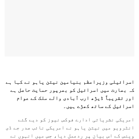
اسرائیلی وزیراعظم بنیامین نیتن یاہو نے کہا ہے
کہ بھارت میں اسرائیل کو بھرپور حمایت حاصل ہے
اور تقریباً ڈیڑھ ارب آبادی والے ملک کے عوام
اسرائیل کے ساتھ کھڑے ہیں۔
امریکی نشریاتی ادارے فوکس نیوز کو دیے گئے
انٹرویو میں نیتن یاہو نے امریکی نائب صدر جے ڈی
وینس کے اس بیان پر ردعمل دیا، جس میں انہوں نے