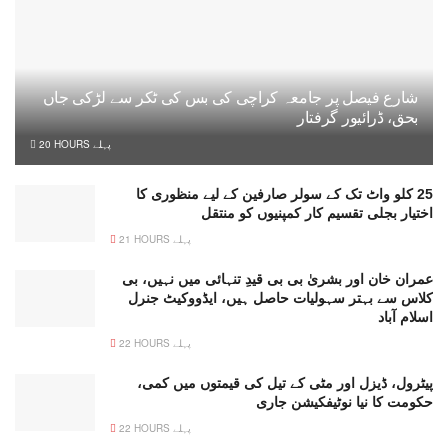
شارع فیصل پر جامعہ کراچی کی بس کی ٹکر سے لڑکی جاں
بحق، ڈرائیور گرفتار
20 HOURS پہلے
25 کلو واٹ تک کے سولر صارفین کے لیے منظوری کا
اختیار بجلی تقسیم کار کمپنیوں کو منتقل
21 HOURS پہلے
عمران خان اور بشریٰ بی بی قیدِ تنہائی میں نہیں، بی
کلاس سے بہتر سہولیات حاصل ہیں، ایڈووکیٹ جنرل
اسلام آباد
22 HOURS پہلے
پیٹرول، ڈیزل اور مٹی کے تیل کی قیمتوں میں کمی،
حکومت کا نیا نوٹیفکیشن جاری
22 HOURS پہلے