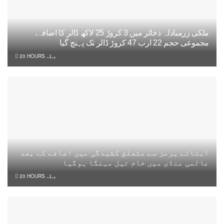
ملکی زرمبادلہ ذخائر میں 3 کروڑ 25 لاکھ ڈالر کا اضافہ،
مجموعی حجم 22 ارب 47 کروڑ ڈالر تک پہنچ گیا
20 HOURS پہلے
آبنائے ہرمز سے متعلق کشیدگی میں اضافے کے بعد
عالمی منڈی میں خام تیل مہنگا ہوگیا
20 HOURS پہلے