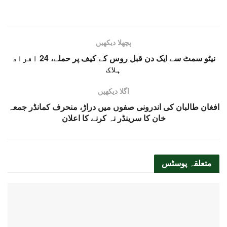
پچھلا دیکھیں
نیٹو سمٹ سے ایک دن قبل روس کے کیف پر حملے، 24 افراد
ہلاک
اگلا دیکھیں
افغان طالبان کی اندرونی صفوں میں دراڑ، منحرف کمانڈر جمعہ
خان کا سرینڈر نہ کرنے کا اعلان
متعلقہ
پوسٹس