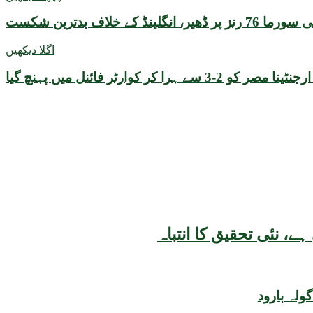
ینڈ کے خلاف بدترین شکست
اگلا دیکھیں
ولہ بارود