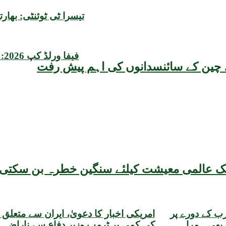
تیسرا ٹی ٹوئنٹی: بھارتی سورما 76 رنز پر ڈھیر، انگل
فیفا ورلڈ کپ 2026: ارجنٹینا مصر کو 2-3 سے ہرا کر کوارٹر فائنل میں پہنچ گیا
یقہ، چین کے سائنسدانوں کی اہم پیش رفت
 کے دورے پر
امریکی اخبار کا دعویٰ، ایران سے متعلق گ
 بھی ہمراہ
کی کمی پر ٹرمپ وزیرِ دفاع سے ناراض