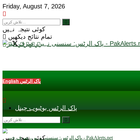
Friday, August 7, 2026
کوئی نتیجہ نہیں
تمام نتائج دیکھیں
English پاک الرٹس
پاک الرٹس یوٹیوب چینل
کوئی نتیجہ نہیں