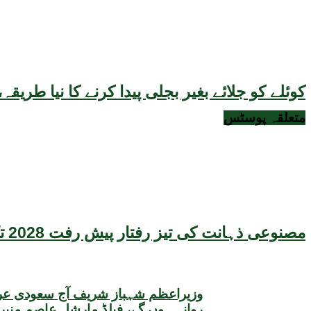
کوئلے کو جلائے بغیر بجلی پیدا کرنے کا نیا طر
متعلقہ
پوسٹس
مصنوعی ذہانت کی تیز رفتار پیش رفت 2028 تک عالمی معیشت کیلئے سنگین خطرہ بن سکتی ہے، نئی تحقیق کا انتباہ
وزیراعظم شہباز شریف آج سعودی عرب
روانہ ہوں گے، فیلڈ مارشل عاصم منیر