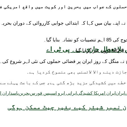
 حملوں کے جواب میں بحرین اور کویت میں واقع امریکی 
 کے مطابق پاسداران انقلاب نے اپنے بیان میں کہا کہ ابتدائی جوابی کارروائی
 بنایا گیا۔
بلا تعطل جاری ہے۔ پی ٹی اے
ا۔
ج نے منگل کے روز ایران پر فضائی حملوں کی نئی لہر شروع کی۔
ازت دینے والا لائسنس بھی منسوخ کردیا ہے۔
ایران
ایران امریکا کشیدگی
ایرانی ایرو اسپیس فورس
بحرین
پاسداران ا
 نمبر شیئر کیے بغیر چیٹ ممکن ہوگی