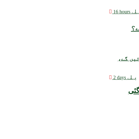
hours پہلے
ے؟
ئیں گے،
2 days پہلے